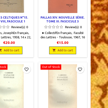
S CELTIQUES N°15.
PALLAS XIV. NOUVELLE SÉRIE.
 VIII, FASCICULE 1
TOME III. FASCICULE 3
Review(s):
0
Review(s):
0
, Joseph En français ,
► CollectifEn français, Faculté
 Lettres , 1958, 14 x 22 ,
des Lettres - Toulouse, 1967, 16
 pages , broché ,
x 24, 123 pages, broché,
€20.00
€15.00
.Bon état, non coupé.
occasion . Bon état.
e couverture insolés .


Add to cart
Add to cart
Stock
Out-of-Stock
favorite_border
favorite_border