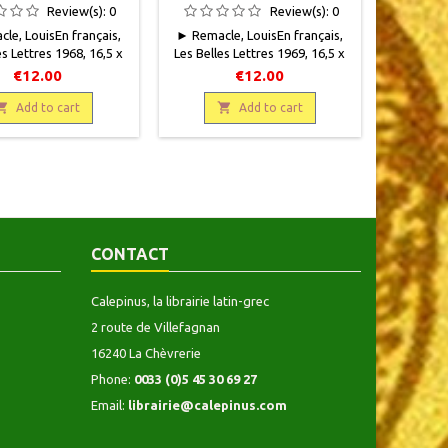
Review(s):
0
Review(s):
0
le, LouisEn français,
► Remacle, LouisEn français,
es Lettres 1968, 16,5 x
Les Belles Lettres 1969, 16,5 x
139 pages, broché,
25, 129 pages, broché,
€12.00
€12.00
. Bon état. Couverture
occasion . Bon état. Couverture
lée sur les bords.

insolée sur les bords.

Add to cart
Add to cart
eurs. En partie non
Rousseurs.Voir les autres
oir les autres Cahiers
Cahiers disponibles
disponibles
CONTACT
Calepinus, la librairie latin-grec
2 route de Villefagnan
16240 La Chèvrerie
Phone:
0033 (0)5 45 30 69 27
Email:
librairie@calepinus.com