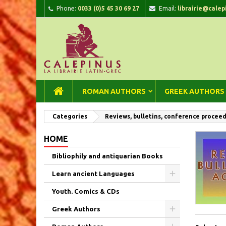
Phone:
0033 (0)5 45 30 69 27
Email:
librairie@calep
A
(
C
Si
add_circle_outline
((
You
Wi
ROMAN AUTHORS
GREEK AUTHORS
Categories
Reviews, bulletins, conference procee
HOME
Bibliophily and antiquarian Books
Learn ancient Languages
Youth. Comics & CDs
Greek Authors