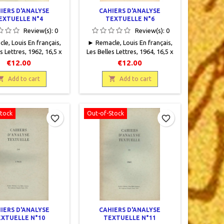
IERS D'ANALYSE
CAHIERS D'ANALYSE
EXTUELLE N°4
TEXTUELLE N°6
Review(s):
0
Review(s):
0
e, Louis En français,
► Remacle, Louis En français,
s Lettres, 1962, 16,5 x
Les Belles Lettres, 1964, 16,5 x
122 pages, broché,
25, 113 pages, broché,
€12.00
€12.00
. Bon état. Couverture
occasion. Bon état. Couverture
 sur les bords. Taches

insolée sur les bords.

Add to cart
Add to cart
cre rose au verso.
Rousseurs. En partie non
urs. Voir les autres
coupé.Voir les autres Cahiers
iers disponibles
disponibles
Stock
Out-of-Stock
favorite_border
favorite_border
IERS D'ANALYSE
CAHIERS D'ANALYSE
XTUELLE N°10
TEXTUELLE N°11