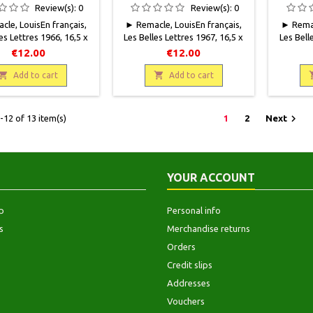
Review(s):
0
Review(s):
0
le, LouisEn français,
► Remacle, LouisEn français,
► Remac
es Lettres 1966, 16,5 x
Les Belles Lettres 1967, 16,5 x
Les Bell
ges, broché, occasion .
25 134 pages, broché, occasion .
25, 
€12.00
€12.00
t. Couverture insolée
Bon état. Couverture insolée
occasion 
 bords. Rousseurs.Voir

sur les bords. Rousseurs. Non

inso
Add to cart
Add to cart
res Cahiers disponibles
coupé.Voir les autres Cahiers
Rouss
disponibles
coupé. V

12 of 13 item(s)
1
2
Next
YOUR ACCOUNT
p
Personal info
s
Merchandise returns
Orders
Credit slips
Addresses
Vouchers