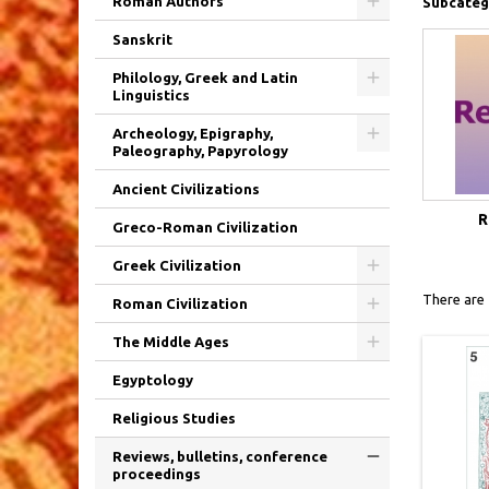
Roman Authors
Subcateg
Sanskrit
Philology, Greek and Latin
Linguistics
Archeology, Epigraphy,
Paleography, Papyrology
Ancient Civilizations
R
Greco-Roman Civilization
Greek Civilization
There are
Roman Civilization
The Middle Ages
Egyptology
Religious Studies
Reviews, bulletins, conference
proceedings