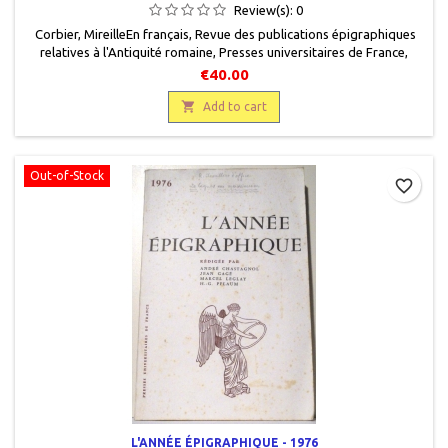
Review(s):
0
Corbier, Mireille En français, Revue des publications épigraphiques
relatives à l'Antiquité romaine, Presses universitaires de France,
1996, 15,5 x 24, 688 pages, broché, occasion. Bon état. Couverture
€40.00
défraîchie.

Add to cart
Out-of-Stock
favorite_border
L'ANNÉE ÉPIGRAPHIQUE - 1976