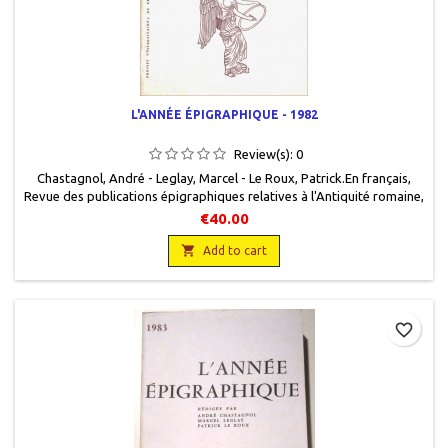
L'ANNÉE ÉPIGRAPHIQUE - 1982
Review(s):
0
Chastagnol, André - Leglay, Marcel - Le Roux, Patrick.En français,
Revue des publications épigraphiques relatives à l'Antiquité romaine,
Presses universitaires de France, 1985, 15,5 x 24, 344 pages, broché,
€40.00
occasion. Correct.9782130387947

Add to cart
favorite_border