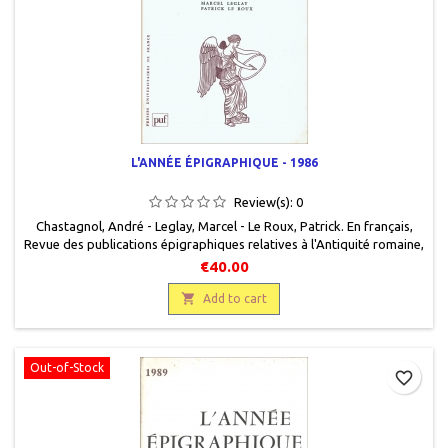
L'ANNÉE ÉPIGRAPHIQUE - 1986
Review(s):
0
Chastagnol, André - Leglay, Marcel - Le Roux, Patrick. En français,
Revue des publications épigraphiques relatives à l'Antiquité romaine,
Presses universitaires de France, 1989, 15,5 x 24, 321 pages, broché,
€40.00
occasion, 9782130420378. Bon état. Couverture défraîchie. Légères
rousseurs sur la couverture.

Add to cart
Out-of-Stock
favorite_border