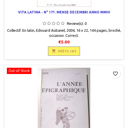
VITA LATINA - N° 171. MENSE DECEMBRI ANNO MMIV
Review(s):
0
Collectif. En latin, Edouard Aubanel, 2004, 16 x 22, 144 pages, broché,
occasion. Correct.
€5.00

Add to cart
Out-of-Stock
favorite_border