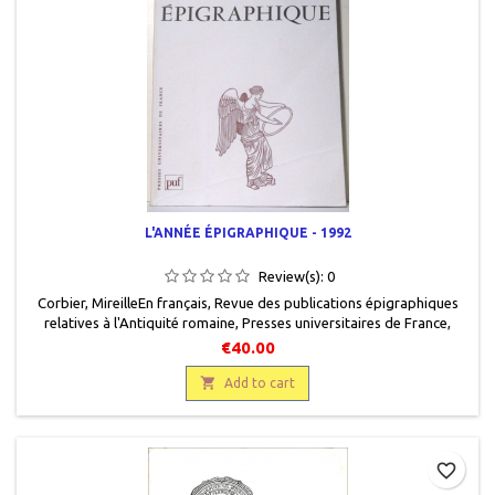
L'ANNÉE ÉPIGRAPHIQUE - 1992
Review(s):
0
Corbier, Mireille En français, Revue des publications épigraphiques
relatives à l'Antiquité romaine, Presses universitaires de France,
1995, 15,5 x 24, 664 pages, broché, occasion. Bon état. Un pli au coin
€40.00
bas de la couverture recto ainsi que sur quelques pages intérieures.

Add to cart
favorite_border