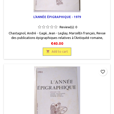
L'ANNÉE ÉPIGRAPHIQUE - 1979
Review(s):
0
Chastagnol, André - Gagé, Jean - Leglay, MarcelEn français, Revue
des publications épigraphiques relatives à l'Antiquité romaine,
Presses universitaires de France, 1992, 15,5 x 24, 280 pages, broché,
€40.00
occasion. Bon état. Quelques rousseurs sur la couverture.
Bibliothèque de R. Chevallier avec quelques annotations au crayon à

Add to cart
papier.
favorite_border