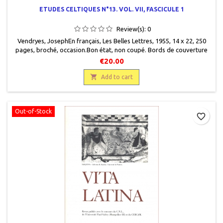
ETUDES CELTIQUES N°13. VOL. VII, FASCICULE 1
Review(s):
0
Vendryes, Joseph En français , Les Belles Lettres , 1955, 14 x 22 , 250
pages , broché , occasion.Bon état, non coupé. Bords de couverture
insolés .
€20.00

Add to cart
Out-of-Stock
favorite_border