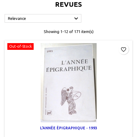
REVUES

Relevance
Showing 1-12 of 171 item(s)
Out-of-Stock
favorite_border
L'ANNÉE ÉPIGRAPHIQUE - 1993