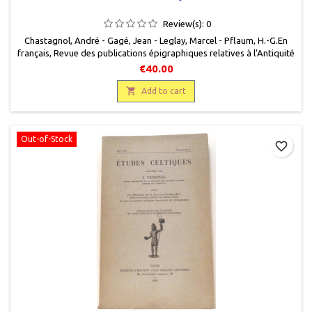
Review(s):
0
Chastagnol, André - Gagé, Jean - Leglay, Marcel - Pflaum, H.-G. En
français, Revue des publications épigraphiques relatives à l'Antiquité
romaine, Presses universitaires de France, 1980, 15,5 x 24, 315 pages,
€40.00
broché, occasion. Bon état. Nombreuses rousseurs sur la couverture.
En haut de recto de couverture, au crayon à papier deux

Add to cart
lignesmanuscrites : R....
Out-of-Stock
favorite_border