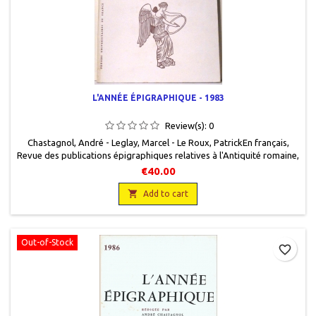
L'ANNÉE ÉPIGRAPHIQUE - 1983
Review(s):
0
Chastagnol, André - Leglay, Marcel - Le Roux, Patrick En français,
Revue des publications épigraphiques relatives à l'Antiquité romaine,
Presses universitaires de France, 1986, 15,5 x 24, 354 pages, broché,
€40.00
occasion. Bon état. Quelques rousseurs sur la couverture.

Add to cart
Out-of-Stock
favorite_border