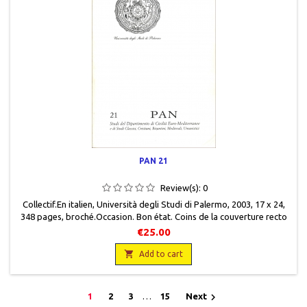
PAN 21
Review(s):
0
Collectif.En italien, Università degli Studi di Palermo, 2003, 17 x 24,
348 pages, broché.Occasion. Bon état. Coins de la couverture recto
cornés.
€25.00

Add to cart

1
2
3
…
15
Next