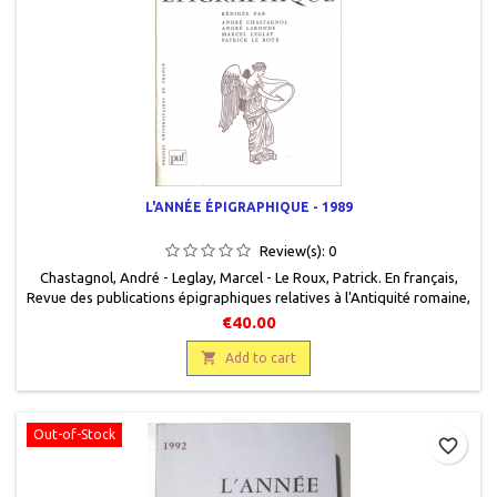
L'ANNÉE ÉPIGRAPHIQUE - 1989
Review(s):
0
Chastagnol, André - Leglay, Marcel - Le Roux, Patrick. En français,
Revue des publications épigraphiques relatives à l'Antiquité romaine,
Presses universitaires de France, 1992, 15,5 x 24, 366 pages, broché,
€40.00
occasion. 9782130443339Correct.

Add to cart
Out-of-Stock
favorite_border