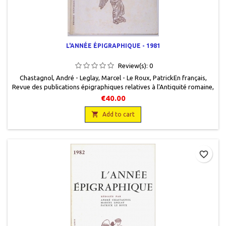
L'ANNÉE ÉPIGRAPHIQUE - 1981
Review(s):
0
Chastagnol, André - Leglay, Marcel - Le Roux, Patrick En français,
Revue des publications épigraphiques relatives à l'Antiquité romaine,
Presses universitaires de France, 1984, 15,5 x 24, 339 pages, broché,
€40.00
occasion. Bon état. Nombreuses rousseurs sur la couverture.

Add to cart
favorite_border