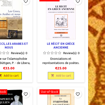
favorite_border
favorite_border
ECS, LES ARABES ET
LE RÉCIT EN GRÈCE
NOUS
ANCIENNE
Review(s):
0
Review(s):
0
e sur l'islamophobie
Enonciations et
Büttgen, P. - de Libera,
représentations de poètes.
ed, M. - Rosier-Catach,
Calame, Claude. En français,
€33.00
€25.00
français, Ouvertures,
Sémiotique, Paris, Méridiens
, 2009, 15 x 23, 374

Klincksieck, 1986, 16 x 23, 222

Add to cart
Add to cart
es, broché. Neuf,
pages, broché, occasion. Bon
782213651385
état. Couverture
défraîchie.9782865631544
Stock
Out-of-Stock
favorite_border
favorite_border