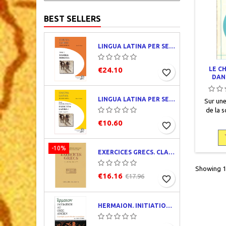
BEST SELLERS
LINGUA LATINA PER SE ILLUSTRATA. PARS I : FAMILIA ROMANA
LE C
€24.10
favorite_border
DAN
LINGUA LATINA PER SE ILLUSTRATA. EXERCITIA LATINA I
Sur un
de la s
Jean E
€10.60
favorite_border
comment
1977, 
broché, 
-10%
EXERCICES GRECS. CLASSE DE QUATRIÈME. TRADUCTIONS ET CORRIGÉS
insolé,
défraî
Showing 1-
€16.16
€17.96
favorite_border
HERMAION. INITIATION AU GREC ANCIEN. CORRIGÉS PARTIELS