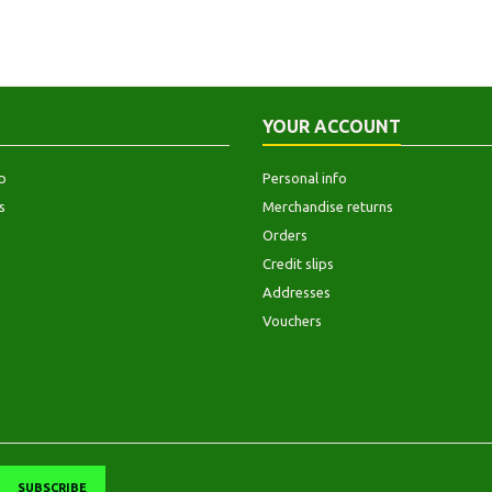
YOUR ACCOUNT
p
Personal info
s
Merchandise returns
Orders
Credit slips
Addresses
Vouchers