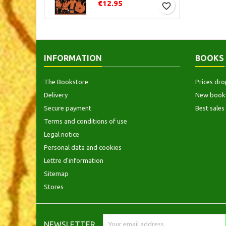
€12.95
favorite_border
INFORMATION
BOOKS
The Bookstore
Prices dro
Delivery
New book
Secure payment
Best sales
Terms and conditions of use
Legal notice
Personal data and cookies
Lettre d'information
Sitemap
Stores
NEWSLETTER