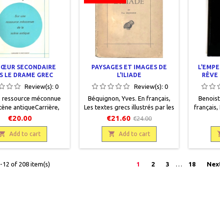
HŒUR SECONDAIRE
PAYSAGES ET IMAGES DE
L'EMPE
S LE DRAME GREC
L'ILIADE
RÊVE 
Review(s):
0
Review(s):
0
e ressource méconnue
Béquignon, Yves. En français,
Benoist
cène antiqueCarrière,
Les textes grecs illustrés par les
français,
n français, Etudes et
documents, Les Belles Lettres,
l'histoir
€20.00
€21.60
€24.00
aires 88, Klincksieck,
1945, 18 x 24,5, 191 pages,
mois, Per
15,5 x 24, 102 pages,

broché, occasion. Bon état.

478 pag
Add to cart
Add to cart
occasion. Bon état, dos
Couverture défraîchie mais
97827028
 couverture légèrement
encore solide.
chie. 9782252019566
12 of 208 item(s)
1
2
3
…
18
Nex