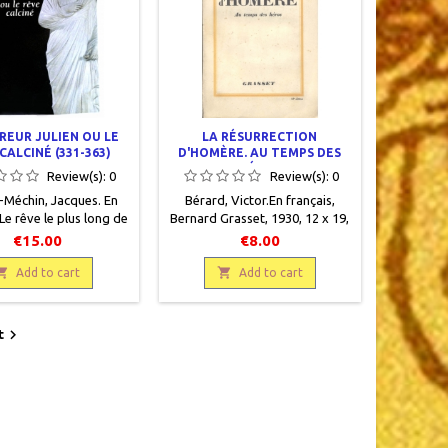
REUR JULIEN OU LE
LA RÉSURRECTION
CALCINÉ (331-363)
D'HOMÈRE. AU TEMPS DES
HÉROS
Review(s):
0
Review(s):
0
-Méchin, Jacques. En
Bérard, Victor.En français,
 Le rêve le plus long de
Bernard Grasset, 1930, 12 x 19,
e III - Le grand livre du
257 pages, broché,
€15.00
€8.00
rin, 1997, 13,5 x 20,5,
occasion.Bon état, papier jauni,
es, broché, occasion,

petites rousseurs sur la

Add to cart
Add to cart
07712. Très bon état.
couverture, protégé par une
couverture plastique.

t