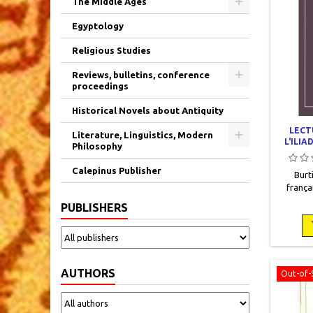
The Middle Ages
Egyptology
Religious Studies
Reviews, bulletins, conference
proceedings
Historical Novels about Antiquity
LECT
Literature, Linguistics, Modern
L'ILIA
Philosophy
Calepinus Publisher
Burt
frança
2000, 1
PUBLISHERS
broché.
AUTHORS
Out-of-