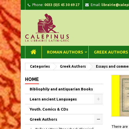
Phone:
0033 (0)5 45 30 69 27
Email:
librairie@calep
A
(
C
Si
add_circle_outline
((
You
Wi
ROMAN AUTHORS
GREEK AUTHORS
Categories
Greek Authors
Essays and commen
HOME
Bibliophily and antiquarian Books
Learn ancient Languages
Youth. Comics & CDs
Greek Authors
There are