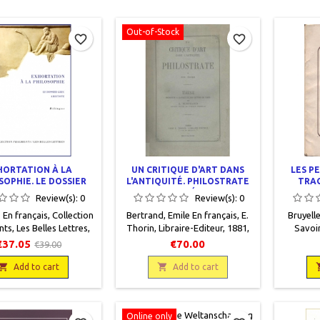
Out-of-Stock
favorite_border
favorite_border
HORTATION À LA
UN CRITIQUE D'ART DANS
LES P
SOPHIE. LE DOSSIER
L'ANTIQUITÉ. PHILOSTRATE
TRAG
GREC
ET SON ÉCOLE
Review(s):
0
Review(s):
0
 En français, Collection
Bertrand, Emile En français, E.
Bruyelle
ts, Les Belles Lettres,
Thorin, Libraire-Editeur, 1881,
Savoir
13,5 x 21, XXXII+ 279
16,5 x 25, 367 pages, broché,
Debress
€37.05
€70.00
€39.00
es, broché. Neuf.
occasion. Couverture usagée
19, 94 pa
9782251742106

encore solide. Dos consolidé

Correct, 
Add to cart
Add to cart
haut et bas ainsi que le coin
papie
haut de couverture
recto.Protégé par un papier
Online only
cristal.Edition avec une belle