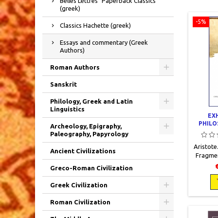
Belles Lettres "Paperback Classics"
(greek)
-5%
Classics Hachette (greek)
Essays and commentary (Greek
Authors)
Roman Authors
Sanskrit
Philology, Greek and Latin
Linguistics
EX
PHILO
Archeology, Epigraphy,
Paleography, Papyrology
Aristote.
Ancient Civilizations
Fragmen
2011, 
Greco-Roman Civilization
pag
Greek Civilization
Roman Civilization