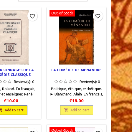
Out-of-Stock
favorite_border
favorite_border
ERSONNAGES DE LA
LA COMÉDIE DE MÉNANDRE
ÉDIE CLASSIQUE
Review(s):
0
Review(s):
0
, Roland. En français,
Politique, éthique, esthétique.
 et enseigner, René
► Blanchard, Alain En français,
e, éditeur, 1945, 12 x
Hellenica, PUPS, 2007, 16 x 24,
€10.00
€18.00
ges, broché, occasion.
173 pages, broché. Neuf.
couverture défraîchie,

9782840505242

Add to cart
Add to cart
r jauni de manière
uniforme.
Out-of-Stock