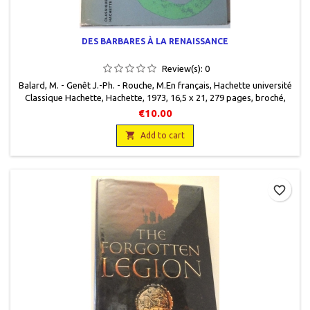
DES BARBARES À LA RENAISSANCE
Review(s):
0
Balard, M. - Genêt J.-Ph. - Rouche, M.En français, Hachette université
Classique Hachette, Hachette, 1973, 16,5 x 21, 279 pages, broché,
occasion. Correct. Le pelliculage se décolle par endroits (dos, côtés).
€10.00

Add to cart
favorite_border