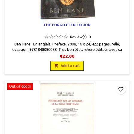
THE FORGOTTEN LEGION
Review(s):
0
Ben Kane. En anglais, Preface, 2008, 16 x 24, 422 pages, relié,
occasion, 9781848090088. Très bon état, reliure éditeur avec sa
jaquette.
€22.00

Add to cart
Out-of-Stock
favorite_border