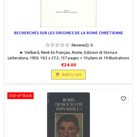
RECHERCHES SUR LES ORIGINES DE LA ROME CHRÉTIENNE
Review(s):
0
► Vielliard, René En français, Rome, Edizioni di Storia e
Letteratura , 1959 , 19,5 x 27,5 , 157 pages + 10 plans et 19 illustrations
NB ,broché, occasion .Très bon état.
€24.00

Add to cart
Out-of-Stock
favorite_border