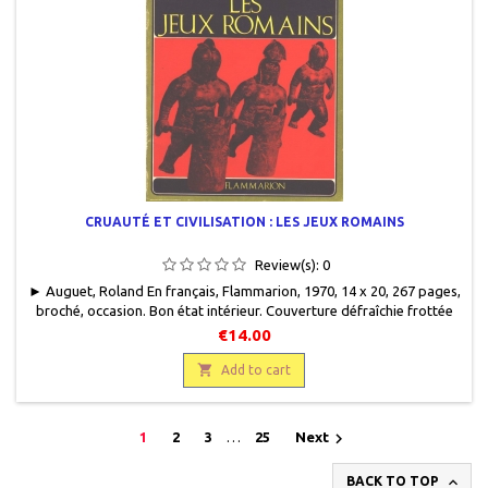
CRUAUTÉ ET CIVILISATION : LES JEUX ROMAINS
Review(s):
0
► Auguet, Roland En français, Flammarion, 1970, 14 x 20, 267 pages,
broché, occasion. Bon état intérieur. Couverture défraîchie frottée
aux charnières et sur les bords.
€14.00

Add to cart

1
2
3
…
25
Next

BACK TO TOP