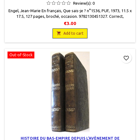
Review(s):
0
Engel, Jean-Marie En français , Que sais-je ? n°1536, PUF, 1973 , 11.5 x
17.5, 127 pages, broché, occasion. 9782130451327 . Correct,
couverture défraîchie. Annotations en marge et soulignés dans le
€3.00
texte .1ère édition.

Add to cart
Out-of-Stock
favorite_border
HISTOIRE DU BAS-EMPIRE DEPUIS L'AVÈNEMENT DE