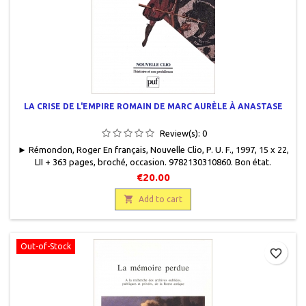
LA CRISE DE L'EMPIRE ROMAIN DE MARC AURÈLE À ANASTASE
Review(s):
0
► Rémondon, Roger En français, Nouvelle Clio, P. U. F., 1997, 15 x 22,
LII + 363 pages, broché, occasion. 9782130310860. Bon état.
Couverture légèrement défraîchie. Epuisé dans ce format chez
€20.00
l'éditeur.

Add to cart
Out-of-Stock
favorite_border