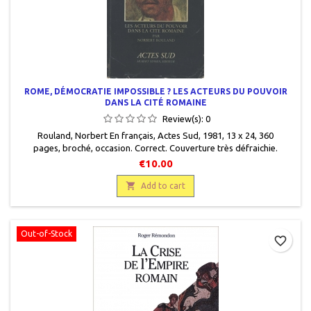
ROME, DÉMOCRATIE IMPOSSIBLE ? LES ACTEURS DU POUVOIR
DANS LA CITÉ ROMAINE
Review(s):
0
Rouland, Norbert En français , Actes Sud , 1981, 13 x 24 , 360
pages , broché , occasion . Correct. Couverture très défraichie.
Pelliculage qui se décolle par endroits. Nombreux soulignés au
€10.00
crayon dans le texte.

Add to cart
Out-of-Stock
favorite_border