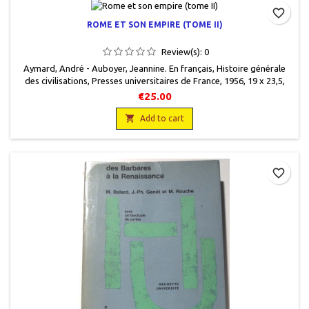
favorite_border
ROME ET SON EMPIRE (TOME II)
Review(s):
0
Aymard, André - Auboyer, Jeannine. En français, Histoire générale
des civilisations, Presses universitaires de France, 1956, 19 x 23,5,
783 pages, relié, occasion. Très bon état, toilé éditeur bleu. Livre
€25.00
protégé par un plastique.

Add to cart
favorite_border