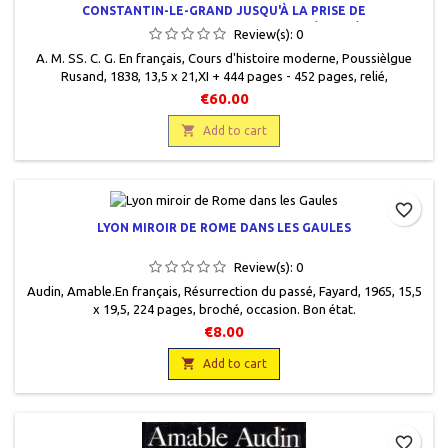
CONSTANTIN-LE-GRAND JUSQU'À LA PRISE DE
CONSTANTINOPLE PAR MAHOMET II (2 VOL.)
Review(s):
0
A. M. SS. C. G. En français, Cours d'histoire moderne, Poussièlgue
Rusand, 1838, 13,5 x 21,XI + 444 pages - 452 pages, relié,
occasion.Demi cuir, dos lisse avec titre et motifs gravés or,plats
€60.00
cartonnés marbrés vert, pages de garde colorées,nombreuses
rousseurs. Les deux volumes.

Add to cart
favorite_border
LYON MIROIR DE ROME DANS LES GAULES
Review(s):
0
Audin, Amable.En français, Résurrection du passé, Fayard, 1965, 15,5
x 19,5, 224 pages, broché, occasion. Bon état.
€8.00

Add to cart
favorite_border