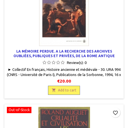
LA MÉMOIRE PERDUE. A LA RECHERCHE DES ARCHIVES
OUBLIÉES, PUBLIQUES ET PRIVÉES, DE LA ROME ANTIQUE
Review(s):
0
► Collectif En français, Histoire ancienne et médiévale - 30. URA 994
(CNRS - Université de Paris I), Publications de la Sorbonne, 1994, 16 x
24, 185 pages, broché, occasion.Bon état.9782859442521
€20.00

Add to cart
Out-of-Stock
favorite_border