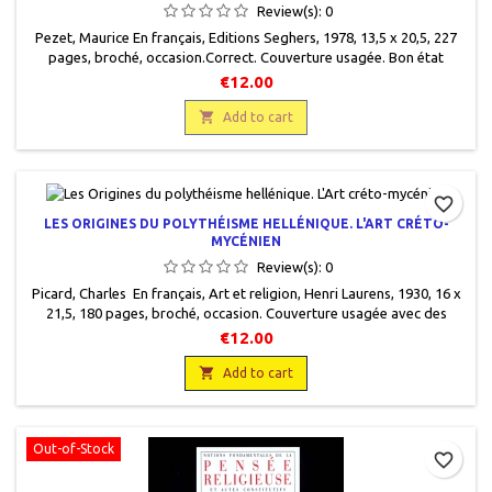
Review(s):
0
Pezet, Maurice En français, Editions Seghers, 1978, 13,5 x 20,5, 227
pages, broché, occasion .Correct. Couverture usagée. Bon état
intérieur.
€12.00

Add to cart
favorite_border
LES ORIGINES DU POLYTHÉISME HELLÉNIQUE. L'ART CRÉTO-
MYCÉNIEN
Review(s):
0
Picard, Charles En français, Art et religion, Henri Laurens, 1930, 16 x
21,5, 180 pages, broché, occasion. Couverture usagée avec des
manques. Dos fragile. Plat recto qui se détache. Bon état intérieur,
€12.00
non coupé, papier jauni.

Add to cart
Out-of-Stock
favorite_border