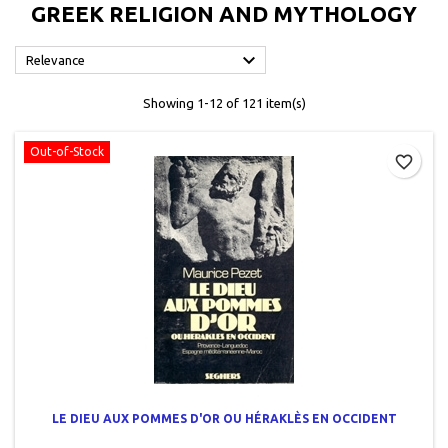
GREEK RELIGION AND MYTHOLOGY

Relevance
Showing 1-12 of 121 item(s)
Out-of-Stock
favorite_border
LE DIEU AUX POMMES D'OR OU HÉRAKLÈS EN OCCIDENT