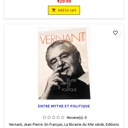
€20.00

Add to cart
favorite_border
ENTRE MYTHE ET POLITIQUE
Review(s):
0
Vernant, Jean-Pierre. En français , La librairie du XXe siècle , Editions