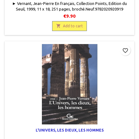
► Vernant, Jean-Pierre En français, Collection Points, Edition du
Seuil, 1999, 11 x 18, 251 pages, broché.Neuf.9782020920919
€9.90

Add to cart
favorite_border
L'UNIVERS, LES DIEUX, LES HOMMES