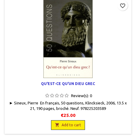
favorite_border
QU'EST-CE QU'UN DIEU GREC
Review(s):
0
► Sineux, Pierre En français, 50 questions, Klincksieck, 2006, 13.5 x
21, 190 pages, broché. Neuf. 978225203589
€25.00

Add to cart