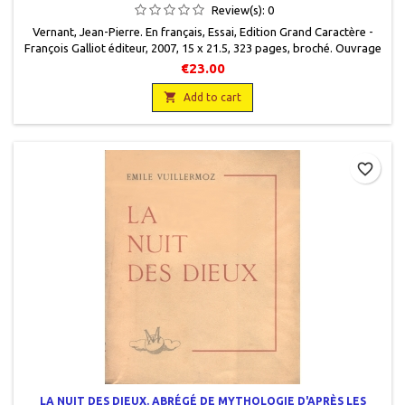
Review(s):
0
Vernant, Jean-Pierre. En français, Essai, Edition Grand Caractère -
François Galliot éditeur, 2007, 15 x 21.5, 323 pages, broché. Ouvrage
publié en lettres agrandies (corps 16) pour offrir un meilleur confort
€23.00
de lecture. Neuf , 9782744407208 .

Add to cart
favorite_border
LA NUIT DES DIEUX. ABRÉGÉ DE MYTHOLOGIE D'APRÈS LES