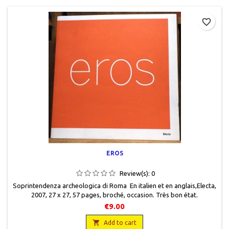
favorite_border
EROS
Review(s):
0
Soprintendenza archeologica di Roma En italien et en anglais,Electa,
2007, 27 x 27, 57 pages, broché, occasion. Très bon état.
€9.00

Add to cart