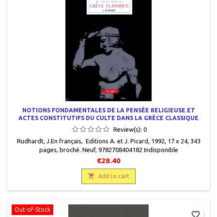
NOTIONS FONDAMENTALES DE LA PENSÉE RELIGIEUSE ET
ACTES CONSTITUTIFS DU CULTE DANS LA GRÈCE CLASSIQUE
Review(s):
0
Rudhardt, J.En français, Editions A. et J. Picard, 1992, 17 x 24, 343
pages, broché. Neuf, 9782708404182 Indisponible
€28.40

Add to cart
Out-of-Stock
favorite_border