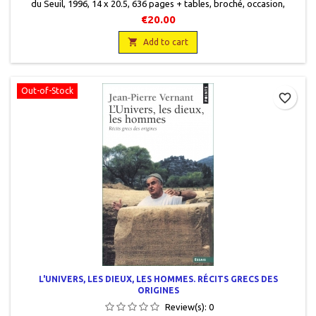
du Seuil, 1996 , 14 x 20.5 , 636 pages + tables, broché , occasion ,
9782020237475.Bon état avec sa jaquette illustrée. Livre protégé par
€20.00
un rhodoïd transparent.

Add to cart
Out-of-Stock
favorite_border
L'UNIVERS, LES DIEUX, LES HOMMES. RÉCITS GRECS DES
ORIGINES
Review(s):
0