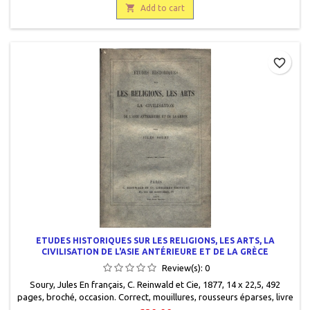

Add to cart
favorite_border
ETUDES HISTORIQUES SUR LES RELIGIONS, LES ARTS, LA
CIVILISATION DE L'ASIE ANTÉRIEURE ET DE LA GRÈCE
Review(s):
0
Soury, Jules En français, C. Reinwald et Cie, 1877, 14 x 22,5, 492
pages, broché, occasion . Correct, mouillures, rousseurs éparses, livre
protégé par un rhodoïd transparent.