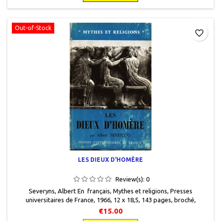
Out-of-Stock
favorite_border
LES DIEUX D'HOMÈRE
Review(s):
0
Severyns, Albert En français, Mythes et religions , Presses
universitaires de France, 1966 , 12 x 18,5 , 143 pages , broché ,
occasionBon état. Le bleu de la couverture recto est passé.
€15.00