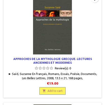
APPROCHES DE LA MYTHOLOGIE GRECQUE. LECTURES
ANCIENNES ET MODERNES
Review(s):
0
► Saïd, Suzanne En français, Romans, Essais, Poésie, Documents,
Les Belles Lettres, 2008, 13.5 x 21, 168 pages,
broché.Neuf.9782251443515
€19.00

Add to cart