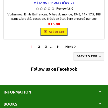
MÉTAMORPHOSES D'OVIDE
Review(s):
0
Vuillermoz, Emile En français, Milieu du monde, 1948, 14 x 17,5, 188
pages, broché, occasion . Très bon état, livre protégé par une
couverture plastique, non coupé.
€15.00

Add to cart

1
2
3
…
11
Next

BACK TO TOP
Follow us on Facebook

INFORMATION

BOOKS