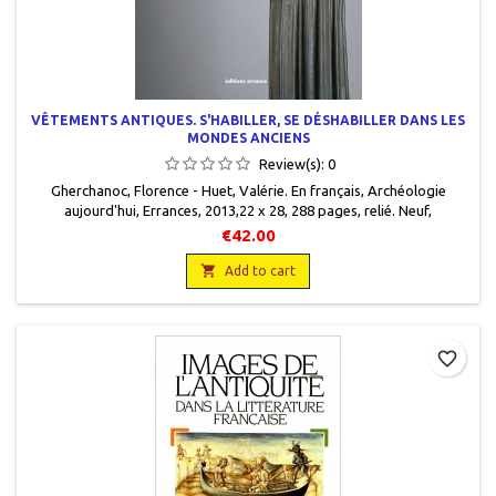
VÊTEMENTS ANTIQUES. S'HABILLER, SE DÉSHABILLER DANS LES
MONDES ANCIENS
Review(s):
0
Gherchanoc, Florence - Huet, Valérie . En français , Archéologie
aujourd'hui , Errances , 2013,22 x 28 , 288 pages, relié . Neuf,
9782877724982
€42.00

Add to cart
favorite_border