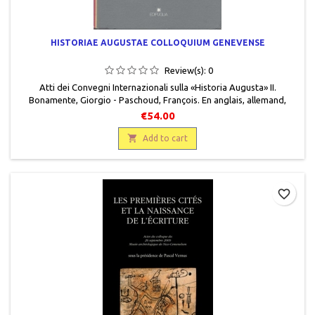
HISTORIAE AUGUSTAE COLLOQUIUM GENEVENSE
Review(s):
0
Atti dei Convegni Internazionali sulla «Historia Augusta» II.
Bonamente, Giorgio - Paschoud, François. En anglais, allemand,
français, italien, Centro interuniversitario per gli studi sulla Historia
€54.00
augusta di macerata, Edipuglia - Bari, 1994, 17 x 24,5, 263 pages,
relié, occasion.Très bon état, cartonné éditeur.9788872281239 .

Add to cart
favorite_border