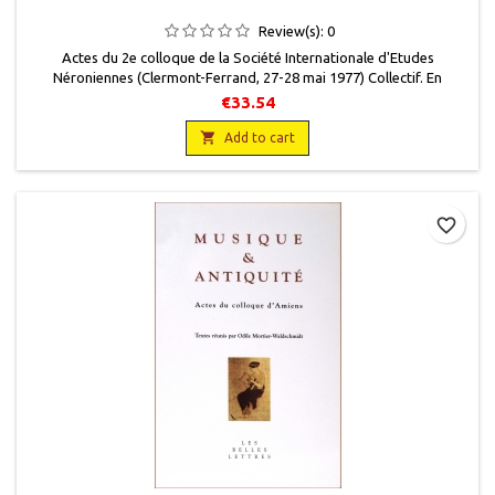
Review(s):
0
Actes du 2e colloque de la Société Internationale d'Etudes
Néroniennes (Clermont-Ferrand, 27-28 mai 1977) Collectif. En
français, Université de Clermont II, Centre de recherches sur les
€33.54
civilisations antiques - Adosa, 1982, 16 x 24, 256 pages, broché,
occasion.Très bon état.Neuf.9782866390105

Add to cart
favorite_border