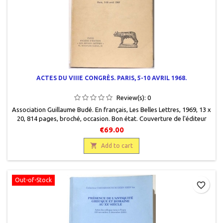
ACTES DU VIIIE CONGRÈS. PARIS, 5-10 AVRIL 1968.
Review(s):
0
Association Guillaume Budé. En français, Les Belles Lettres, 1969, 13 x
20, 814 pages, broché, occasion. Bon état. Couverture de l'éditeur
légèrement défraîchie.
€69.00

Add to cart
Out-of-Stock
favorite_border