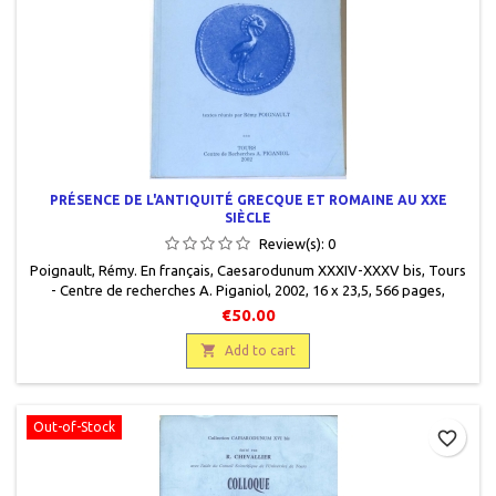
PRÉSENCE DE L'ANTIQUITÉ GRECQUE ET ROMAINE AU XXE
SIÈCLE
Review(s):
0
Poignault, Rémy. En français, Caesarodunum XXXIV-XXXV bis, Tours
- Centre de recherches A. Piganiol, 2002, 16 x 23,5, 566 pages,
broché. Occasion, 978290047913. Très bon état.
€50.00

Add to cart
Out-of-Stock
favorite_border