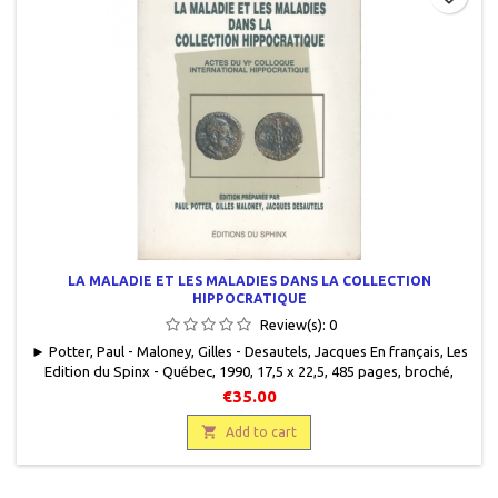
LA MALADIE ET LES MALADIES DANS LA COLLECTION
HIPPOCRATIQUE
Review(s):
0
► Potter, Paul - Maloney, Gilles - Desautels, Jacques En français, Les
Edition du Spinx - Québec, 1990, 17,5 x 22,5, 485 pages, broché,
occasion.Bon état. Couverture défraîchie.9782920123083
€35.00

Add to cart