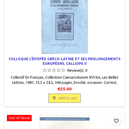
COLLOQUE L'ÉPOPÉE GRÉCO-LATINE ET SES PROLONGEMENTS
EUROPÉENS. CALLIOPE II
Review(s):
0
Collectif En français, Collection Caesarodunum XVI bis, Les Belles
Lettres, 1981, 15,5 x 24,5, 346 pages, broché, occasion. Correct,
quelques annotations.
€25.00

Add to cart
Out-of-Stock
favorite_border