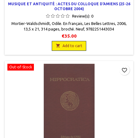
MUSIQUE ET ANTIQUITÉ : ACTES DU COLLOQUE D'AMIENS (25-26
OCTOBRE 2004)
Review(s):
0
Mortier-Waldschmidt, Odile. En français, Les Belles Lettres, 2006,
13,5 x 21, 314 pages, broché. Neuf, 9782251443034
€35.00

Add to cart
Out-of-Stock
favorite_border