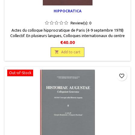
HIPPOCRATICA
Review(s):
0
Actes du colloque hipprocratique de Paris (4-9 septembre 1978)
Collectif. En plusieurs langues, Colloques internationaux du centre
national de la recherche scientifique, n°583, Editions du Centre
€40.00
national de la recherche scientifique, 1980, 16 x 25, 486 pages, relié,
occasion. Très bon état, toilé bordeaux, titre gravé or sur dos et sur

Add to cart
plat recto, de...
Out-of-Stock
favorite_border