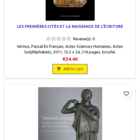
LES PREMIÈRES CITÉS ET LA NAISSANCE DE L'ÉCRITURE
Review(s):
0
Vernus, Pascal En français, Actes Sciences Humaines, Actes
Sud/Alphabets, 2011, 15.5 x 24, 216 pages, broché.
Neuf.9782742794898Manque sans date.
€24.40

Add to cart
favorite_border