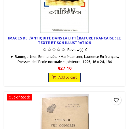
IMAGES DE L'ANTIQUITÉ DANS LA LITTÉRATURE FRANÇAISE : LE
TEXTE ET SON ILLUSTRATION
Review(s):
0
► Baumgartner, Emmanuèle - Harf-Lancner, Laurence En français,
Presses de l'Ecole normale supérieure, 1993, 16 x 24, 184
pages, broché. Neuf. 9782728801824
€27.10

Add to cart
Out-of-Stock
favorite_border