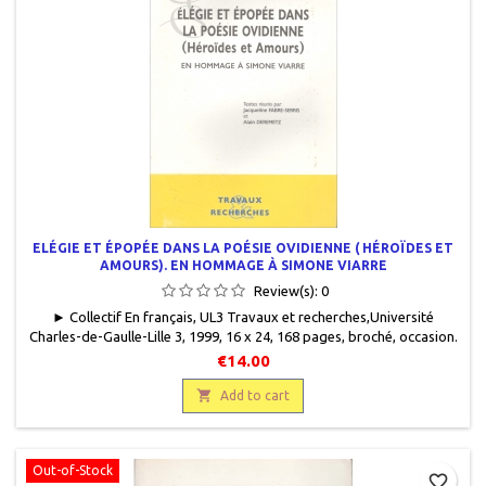
ELÉGIE ET ÉPOPÉE DANS LA POÉSIE OVIDIENNE ( HÉROÏDES ET
AMOURS). EN HOMMAGE À SIMONE VIARRE
Review(s):
0
► Collectif En français, UL3 Travaux et recherches,Université
Charles-de-Gaulle-Lille 3, 1999, 16 x 24, 168 pages, broché, occasion.
Bon état. Quelques rousseurs sur la couverture. 9782844670045
€14.00

Add to cart
Out-of-Stock
favorite_border