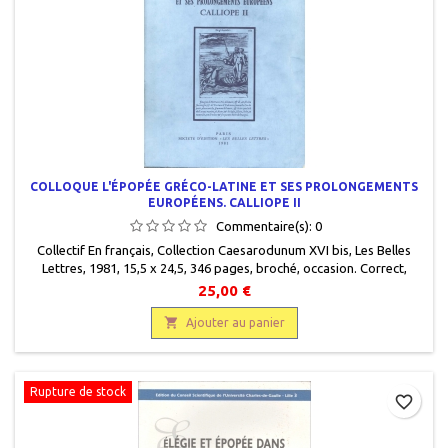
COLLOQUE L'ÉPOPÉE GRÉCO-LATINE ET SES PROLONGEMENTS
EUROPÉENS. CALLIOPE II
Commentaire(s):
0
Collectif En français, Collection Caesarodunum XVI bis, Les Belles
Lettres, 1981, 15,5 x 24,5, 346 pages, broché, occasion. Correct,
quelques annotations.
25,00 €

Ajouter au panier
Rupture de stock
favorite_border