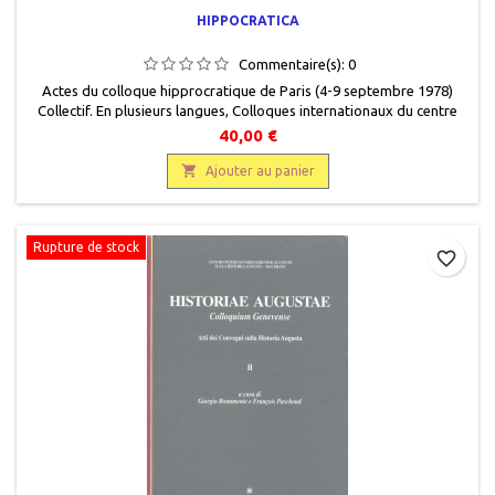
HIPPOCRATICA
Commentaire(s):
0
Actes du colloque hipprocratique de Paris (4-9 septembre 1978)
Collectif. En plusieurs langues, Colloques internationaux du centre
national de la recherche scientifique, n°583, Editions du Centre
40,00 €
national de la recherche scientifique, 1980, 16 x 25, 486 pages, relié,
occasion. Très bon état, toilé bordeaux, titre gravé or sur dos et sur

Ajouter au panier
plat recto, de...
Rupture de stock
favorite_border