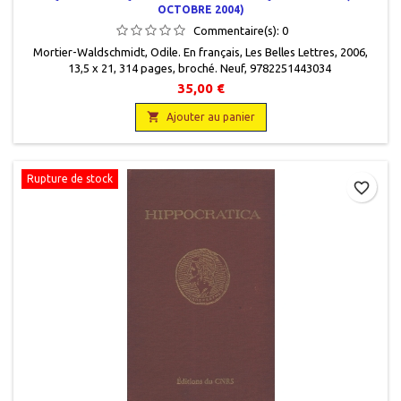
OCTOBRE 2004)
Commentaire(s):
0
Mortier-Waldschmidt, Odile. En français, Les Belles Lettres, 2006,
13,5 x 21, 314 pages, broché. Neuf, 9782251443034
35,00 €

Ajouter au panier
Rupture de stock
favorite_border