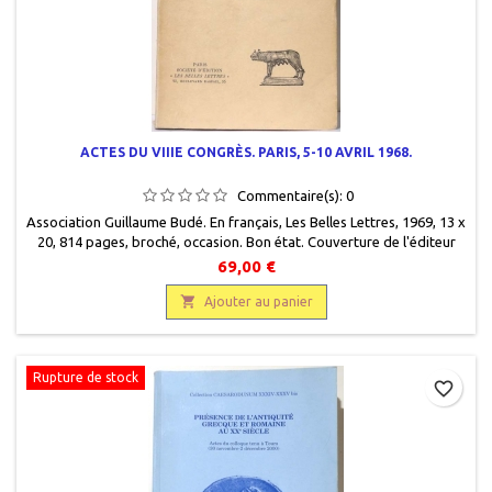
ACTES DU VIIIE CONGRÈS. PARIS, 5-10 AVRIL 1968.
Commentaire(s):
0
Association Guillaume Budé. En français, Les Belles Lettres, 1969, 13 x
20, 814 pages, broché, occasion. Bon état. Couverture de l'éditeur
légèrement défraîchie.
69,00 €

Ajouter au panier
Rupture de stock
favorite_border