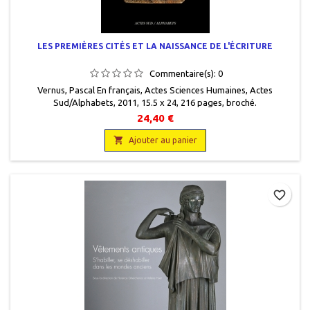
LES PREMIÈRES CITÉS ET LA NAISSANCE DE L'ÉCRITURE
Commentaire(s):
0
Vernus, Pascal En français, Actes Sciences Humaines, Actes
Sud/Alphabets, 2011, 15.5 x 24, 216 pages, broché.
Neuf.9782742794898Manque sans date.
24,40 €

Ajouter au panier
favorite_border