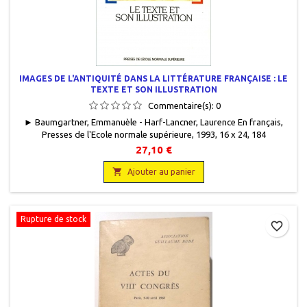
IMAGES DE L'ANTIQUITÉ DANS LA LITTÉRATURE FRANÇAISE : LE
TEXTE ET SON ILLUSTRATION
Commentaire(s):
0
► Baumgartner, Emmanuèle - Harf-Lancner, Laurence En français,
Presses de l'Ecole normale supérieure, 1993, 16 x 24, 184
pages, broché. Neuf. 9782728801824
27,10 €

Ajouter au panier
Rupture de stock
favorite_border