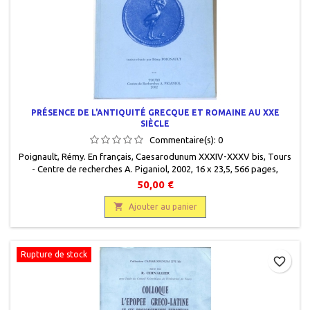
PRÉSENCE DE L'ANTIQUITÉ GRECQUE ET ROMAINE AU XXE
SIÈCLE
Commentaire(s):
0
Poignault, Rémy. En français, Caesarodunum XXXIV-XXXV bis, Tours
- Centre de recherches A. Piganiol, 2002, 16 x 23,5, 566 pages,
broché. Occasion, 978290047913. Très bon état.
50,00 €

Ajouter au panier
Rupture de stock
favorite_border