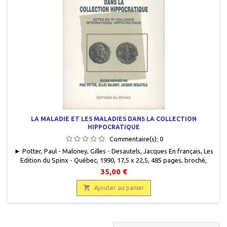
LA MALADIE ET LES MALADIES DANS LA COLLECTION
HIPPOCRATIQUE
Commentaire(s):
0
► Potter, Paul - Maloney, Gilles - Desautels, Jacques En français, Les
Edition du Spinx - Québec, 1990, 17,5 x 22,5, 485 pages, broché,
occasion.Bon état. Couverture défraîchie.9782920123083
35,00 €

Ajouter au panier