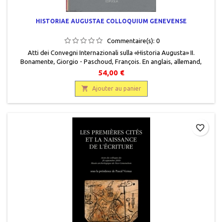
HISTORIAE AUGUSTAE COLLOQUIUM GENEVENSE
Commentaire(s):
0
Atti dei Convegni Internazionali sulla «Historia Augusta» II.
Bonamente, Giorgio - Paschoud, François. En anglais, allemand,
français, italien, Centro interuniversitario per gli studi sulla Historia
54,00 €
augusta di macerata, Edipuglia - Bari, 1994, 17 x 24,5, 263 pages,
relié, occasion.Très bon état, cartonné éditeur.9788872281239 .

Ajouter au panier
favorite_border