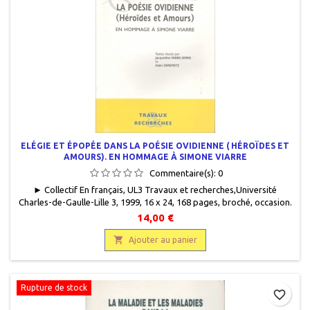
ELÉGIE ET ÉPOPÉE DANS LA POÉSIE OVIDIENNE ( HÉROÏDES ET
AMOURS). EN HOMMAGE À SIMONE VIARRE
Commentaire(s):
0
► Collectif En français, UL3 Travaux et recherches,Université
Charles-de-Gaulle-Lille 3, 1999, 16 x 24, 168 pages, broché, occasion.
Bon état. Quelques rousseurs sur la couverture. 9782844670045
14,00 €

Ajouter au panier
Rupture de stock
favorite_border