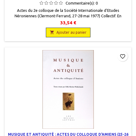
Commentaire(s):
0
Actes du 2e colloque de la Société Internationale d'Etudes
Néroniennes (Clermont-Ferrand, 27-28 mai 1977) Collectif. En
français, Université de Clermont II, Centre de recherches sur les
33,54 €
civilisations antiques - Adosa, 1982, 16 x 24, 256 pages, broché,
occasion.Neuf.9782866390105

Ajouter au panier
favorite_border
MUSIQUE ET ANTIQUITÉ : ACTES DU COLLOQUE D'AMIENS (25-26