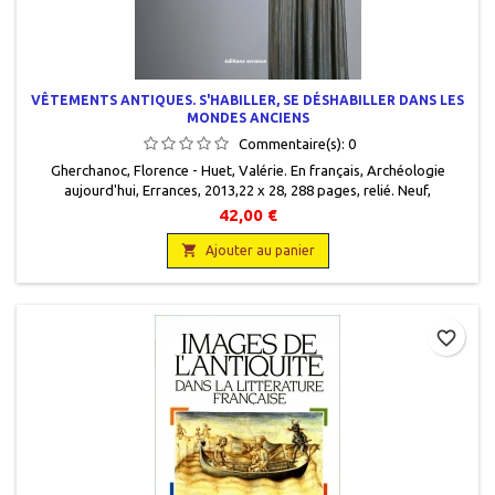
VÊTEMENTS ANTIQUES. S'HABILLER, SE DÉSHABILLER DANS LES
MONDES ANCIENS
Commentaire(s):
0
Gherchanoc, Florence - Huet, Valérie . En français , Archéologie
aujourd'hui , Errances , 2013,22 x 28 , 288 pages, relié . Neuf,
9782877724982
42,00 €

Ajouter au panier
favorite_border