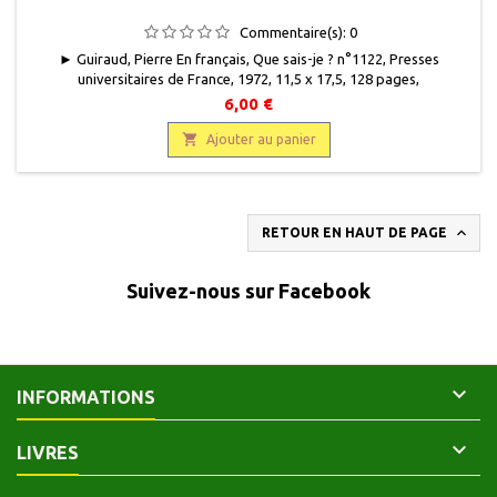
Commentaire(s):
0
► Guiraud, Pierre En français, Que sais-je ? n°1122, Presses
universitaires de France, 1972, 11,5 x 17,5, 128 pages,
broché,occasion. Bon état. Couverture défraîchie, couleur passée sur
6,00 €
les bords. Bon état intérieur. 3e édition.

Ajouter au panier

RETOUR EN HAUT DE PAGE
Suivez-nous sur Facebook

INFORMATIONS

LIVRES