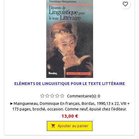
favorite_border
ELÉMENTS DE LINGUISTIQUE POUR LE TEXTE LITTÉRAIRE
Commentaire(s):
0
►Maingueneau, Dominique En français, Bordas, 1990,13 x 22, VIII +
173 pages, broché, occasion . Comme neuf, épuisé chez l'éditeur.
9782040197179
13,00 €

Ajouter au panier