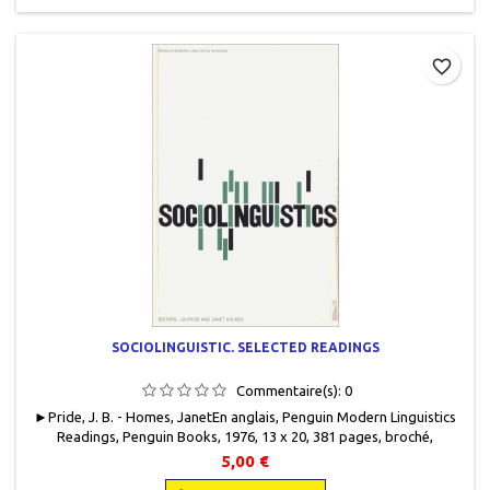
favorite_border
SOCIOLINGUISTIC. SELECTED READINGS
Commentaire(s):
0
►Pride, J. B. - Homes, JanetEn anglais, Penguin Modern Linguistics
Readings, Penguin Books, 1976, 13 x 20, 381 pages, broché,
occasion . Correct. Couverture défraîchie. Bord de couverture
5,00 €
extérieur frotté. Papier intérieur jauni. Soulignés au crayon à papier.