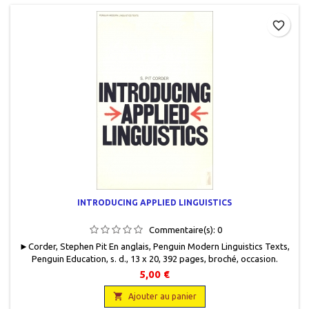
favorite_border
INTRODUCING APPLIED LINGUISTICS
Commentaire(s):
0
►Corder, Stephen Pit En anglais, Penguin Modern Linguistics Texts,
Penguin Education, s. d., 13 x 20, 392 pages, broché, occasion .
Correct. Couverture défraîchie. Papier intérieur jauni. Soulignés au
5,00 €
crayon à papier.

Ajouter au panier