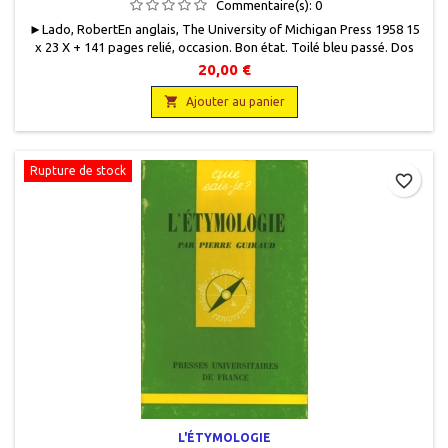
Commentaire(s):
0
►Lado, RobertEn anglais, The University of Michigan Press 1958 15
x 23 X + 141 pages relié, occasion. Bon état. Toilé bleu passé. Dos
insolé. Titre, auteur et double filet gravés or au dos.
20,00 €

Ajouter au panier
Rupture de stock
favorite_border
L'ÉTYMOLOGIE