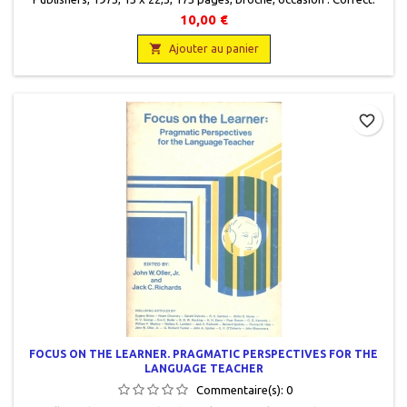
Couverture usagée, insolée. Bon état intérieur, soulignements au
10,00 €
crayon à papier. 9780912066844

Ajouter au panier
favorite_border
FOCUS ON THE LEARNER. PRAGMATIC PERSPECTIVES FOR THE
LANGUAGE TEACHER
Commentaire(s):
0