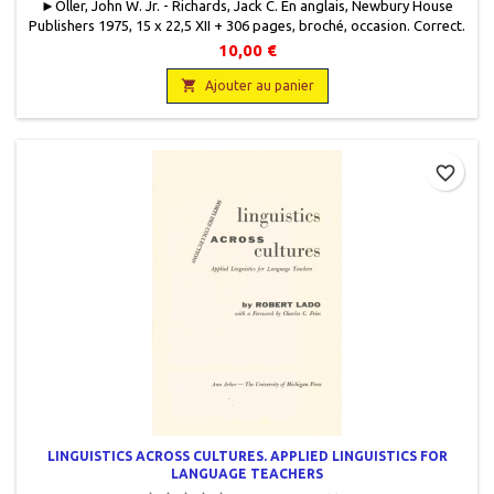
►Oller, John W. Jr. - Richards, Jack C. En anglais, Newbury House
Publishers 1975, 15 x 22,5 XII + 306 pages, broché, occasion . Correct.
Couverture usagée, insolée. Bon état intérieur, soulignements au
10,00 €
crayon à papier.

Ajouter au panier
favorite_border
LINGUISTICS ACROSS CULTURES. APPLIED LINGUISTICS FOR
LANGUAGE TEACHERS