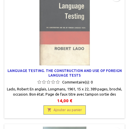
LANGUAGE TESTING. THE CONSTRUCTION AND USE OF FOREIGN
LANGUAGE TESTS
Commentaire(s):
0
Lado, Robert En anglais, Longmans, 1961, 15 x 22, 389 pages, broché,
occasion. Bon état. Page de faux titre avec tampon sortie des
collections. Jaquette éditeur très usagée.
14,00 €

Ajouter au panier