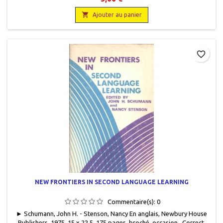
intérieur jauni.

Ajouter au panier
favorite_border
NEW FRONTIERS IN SECOND LANGUAGE LEARNING
Commentaire(s):
0
► Schumann, John H. - Stenson, Nancy En anglais, Newbury House
Publishers, 1975, 15 x 22,5, 175 pages, broché, occasion . Correct.