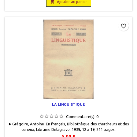

Ajouter au panier
favorite_border
LA LINGUISTIQUE
Commentaire(s):
0
►Grégoire, Antoine En français, Bibliothèque des chercheurs et des
curieux, Librairie Delagrave, 1939, 12 x 19, 211 pages,
broché, occasion. Correct. Bord haut de couverture insolé. Papier
5,00 €