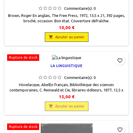
Commentaire(s):
0
Brown, Roger En anglais, The Free Press, 1972, 13,5 x 21, 392 pages,
broché, occasion. Bon état. Couverture défraîchie.
10,00 €

Ajouter au panier
Rupture de stock
favorite_border
LA LINGUISTIQUE
Commentaire(s):
0
Hovelacque, AbelEn français, Bibliothèque des sciences
contemporaines, C. Reinwald et Cie, libraires-éditeurs, 1877, 12,5 x
18,5, XI + 435 pages, relié, occasion. Bon état. Demi toilé brun, plats
15,00 €
cartonnés marbrés. Dos lisse passé avec titre et auteur gravés or
éteints. Intérieur très frais, quelques rousseurs éparses.

Ajouter au panier
Rupture de stock
favorite_border