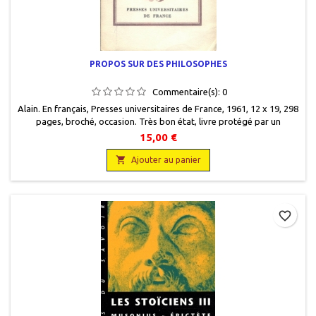
PROPOS SUR DES PHILOSOPHES
Commentaire(s):
0
Alain. En français, Presses universitaires de France, 1961, 12 x 19, 298
pages, broché, occasion. Très bon état, livre protégé par un
plastique. En partie non coupé.
15,00 €

Ajouter au panier
favorite_border