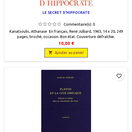
LE SECRET D'HIPPOCRATE
Commentaire(s):
0
Kanatsoulis, Athanase En français, René Julliard, 1963, 14 x 20, 249
pages, broché, occasion. Bon état. Couverture défraîchie.
10,00 €

Ajouter au panier
favorite_border