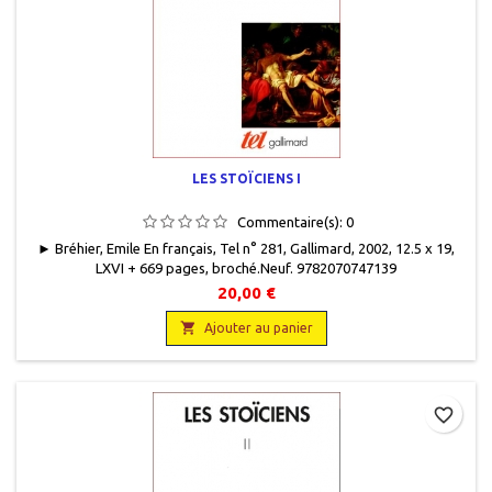
LES STOÏCIENS I
Commentaire(s):
0
► Bréhier, Emile En français, Tel n° 281, Gallimard, 2002, 12.5 x 19,
LXVI + 669 pages, broché.Neuf. 9782070747139
20,00 €

Ajouter au panier
favorite_border