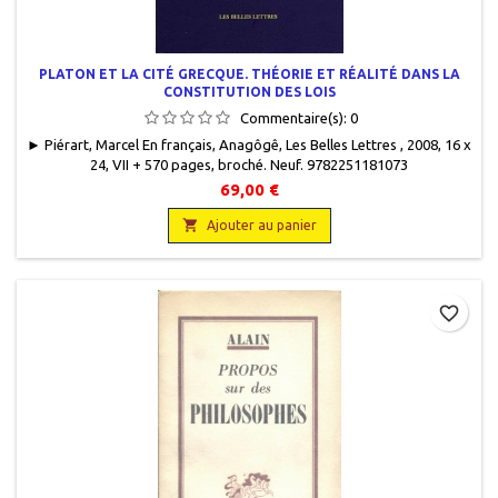
PLATON ET LA CITÉ GRECQUE. THÉORIE ET RÉALITÉ DANS LA
CONSTITUTION DES LOIS
Commentaire(s):
0
► Piérart, Marcel En français, Anagôgê, Les Belles Lettres , 2008, 16 x
24, VII + 570 pages, broché. Neuf. 9782251181073
69,00 €

Ajouter au panier
favorite_border