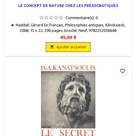
LE CONCEPT DE NATURE CHEZ LES PRÉSOCRATIQUES
Commentaire(s):
0
► Naddaf, Gérard En français, Philosophies antiques, Klincksieck,
2008, 15 x 22, 290 pages, broché. Neuf, 9782252036648
45,00 €

Ajouter au panier
favorite_border