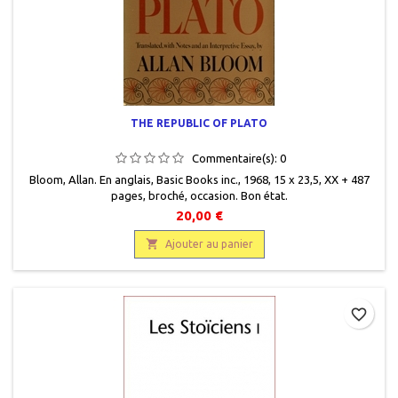
THE REPUBLIC OF PLATO
Commentaire(s):
0
Bloom, Allan. En anglais, Basic Books inc., 1968, 15 x 23,5, XX + 487
pages, broché, occasion. Bon état.
20,00 €

Ajouter au panier
favorite_border