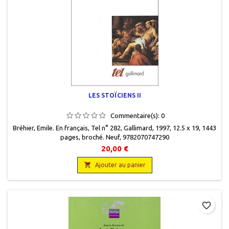
LES STOÏCIENS II
Commentaire(s):
0
Bréhier, Emile. En français, Tel n° 282, Gallimard, 1997, 12.5 x 19, 1443
pages, broché. Neuf, 9782070747290
20,00 €

Ajouter au panier
favorite_border