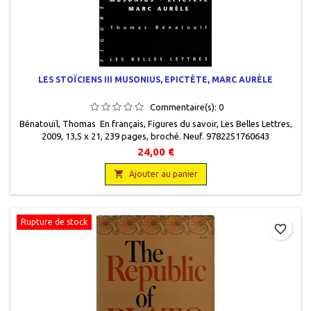
LES STOÏCIENS III MUSONIUS, EPICTÈTE, MARC AURÈLE
Commentaire(s):
0
Bénatouïl, Thomas En français, Figures du savoir, Les Belles Lettres,
2009, 13,5 x 21, 239 pages, broché. Neuf. 9782251760643
24,00 €

Ajouter au panier
Rupture de stock
favorite_border