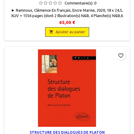
Commentaire(s):
0
► Ramnoux, Clémence En français, Encre Marine, 2020, 18 x 24,5,
XLIV + 1556 pages (dont 2 Illustration(s) N&B, 4 Planche(s) N&B,6
Illustration(s) couleurs, Bibliographie, Index), broché. Neuf, 2 volumes
65,00 €
brochés sous coffret vendus non séparément. 9782350881799
Éditions Les Belles Lettres · Clémence Ramnoux - Œuvres

Ajouter au panier
favorite_border
STRUCTURE DES DIALOGUES DE PLATON