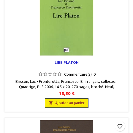
LIRE PLATON
Commentaire(s):
0
Brisson, Luc - Fronterotta, Francesco. En français, collection
Quadrige, Puf, 2006, 14.5 x 20, 270 pages, broché. Neuf,
9782130558095
15,50 €

Ajouter au panier
favorite_border