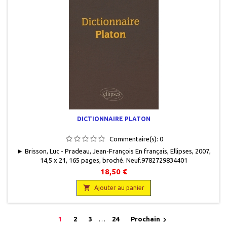
DICTIONNAIRE PLATON
Commentaire(s):
0
► Brisson, Luc - Pradeau, Jean-François En français, Ellipses, 2007,
14,5 x 21, 165 pages, broché. Neuf.9782729834401
18,50 €

Ajouter au panier

1
2
3
…
24
Prochain