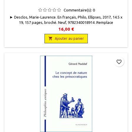
Commentaire(s):
0
► Desclos, Marie-Laurence. En français, Philo, Ellipses, 2017, 14.5 x
19, 157 pages, broché. Neuf, 9782340018914 .Remplace
l'isbn 9782729802974 indisponible chez l'éditeur.
16,00 €

Ajouter au panier
favorite_border