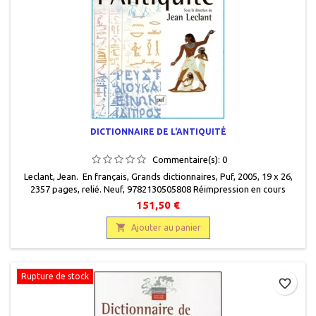
DICTIONNAIRE DE L'ANTIQUITÉ
Commentaire(s):
0
Leclant, Jean. En français, Grands dictionnaires, Puf, 2005, 19 x 26,
2357 pages, relié. Neuf, 9782130505808 Réimpression en cours
151,50 €

Ajouter au panier
Rupture de stock
favorite_border