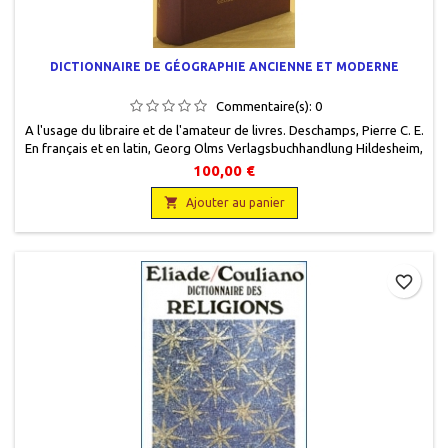
DICTIONNAIRE DE GÉOGRAPHIE ANCIENNE ET MODERNE
Commentaire(s):
0
A l'usage du libraire et de l'amateur de livres. Deschamps, Pierre C. E.
En français et en latin, Georg Olms Verlagsbuchhandlung Hildesheim,
1965, 16 x 22,5, VI + 1592 colonnes, relié, occasion. Très bon état,
100,00 €
toilé éditeur rouge, titre gravé or sur dossur une pièce de titre et sur

plat.
Ajouter au panier
favorite_border