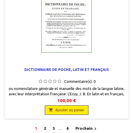
DICTIONNAIRE DE POCHE, LATIN ET FRANÇAIS
Commentaire(s):
0
ou nomenclature générale et manuelle des mots de la langue latine,
avec leur interprétation française. L'Ecuy, J. B. En latin et en français,
Imprimerie de Crapelet, Paris, chez Desray, 1805, 14 x 14,5, VIII + 652
100,00 €
pages, broché, occasion. Couverture d'attente. Dos usagé .

Ajouter au panier

1
2
3
…
6
Prochain