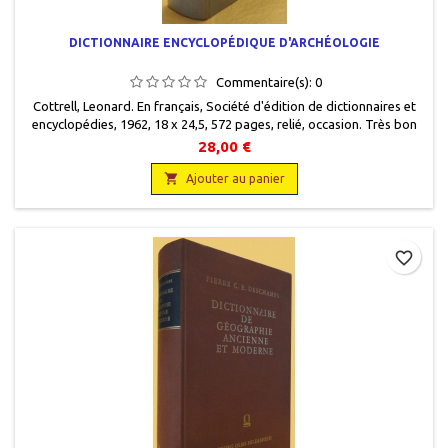
DICTIONNAIRE ENCYCLOPÉDIQUE D'ARCHÉOLOGIE
Commentaire(s):
0
Cottrell, Leonard. En français, Société d'édition de dictionnaires et
encyclopédies, 1962, 18 x 24,5, 572 pages, relié, occasion. Très bon
état, livre protégé par une couverture plastique. Toilé éditeur bleu,
28,00 €
page de garde illustrée d'une photo.

Ajouter au panier
favorite_border