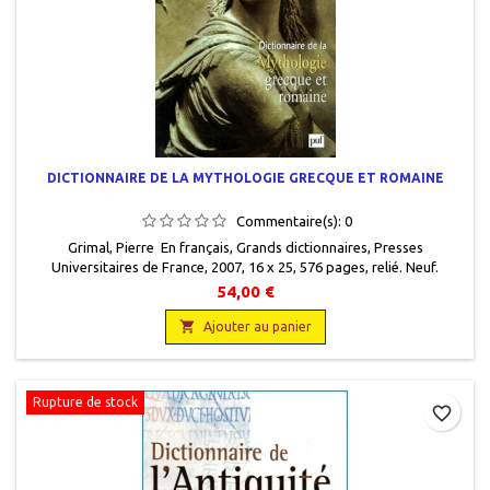
DICTIONNAIRE DE LA MYTHOLOGIE GRECQUE ET ROMAINE
Commentaire(s):
0
Grimal, Pierre En français, Grands dictionnaires, Presses
Universitaires de France, 2007, 16 x 25, 576 pages, relié. Neuf.
9782130503590
54,00 €

Ajouter au panier
Rupture de stock
favorite_border