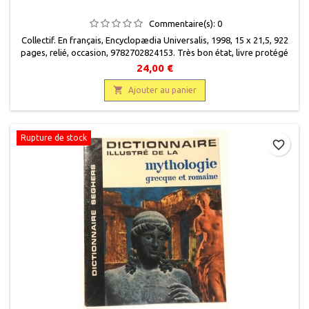
Commentaire(s):
0
Collectif. En français, Encyclopædia Universalis, 1998, 15 x 21,5, 922
pages, relié, occasion, 9782702824153. Très bon état, livre protégé
par une couverture plastique. Quelques rousseurs.
24,00 €

Ajouter au panier
Rupture de stock
favorite_border