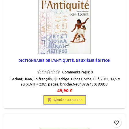
DICTIONNAIRE DE L'ANTIQUITÉ. DEUXIÈME ÉDITION
Commentaire(s):
0
Leclant, Jean, En français, Quadrige. Dicos Poche, Puf, 2011, 14,5 x
20, XLVIII + 2389 pages, broché.Neuf.9782130589853
49,90 €

Ajouter au panier
favorite_border