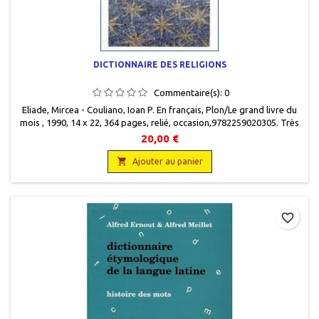
DICTIONNAIRE DES RELIGIONS
Commentaire(s):
0
Eliade, Mircea - Couliano, Ioan P. En français, Plon/Le grand livre du
mois , 1990, 14 x 22, 364 pages, relié, occasion,9782259020305. Très
bon état.
20,00 €

Ajouter au panier
favorite_border