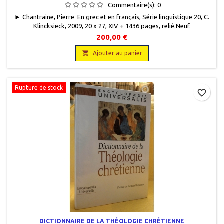
Commentaire(s):
0
► Chantraine, Pierre En grec et en français, Série linguistique 20, C.
Klincksieck, 2009, 20 x 27, XIV + 1436 pages, relié.Neuf.
9782252036815
200,00 €

Ajouter au panier
Rupture de stock
favorite_border
DICTIONNAIRE DE LA THÉOLOGIE CHRÉTIENNE