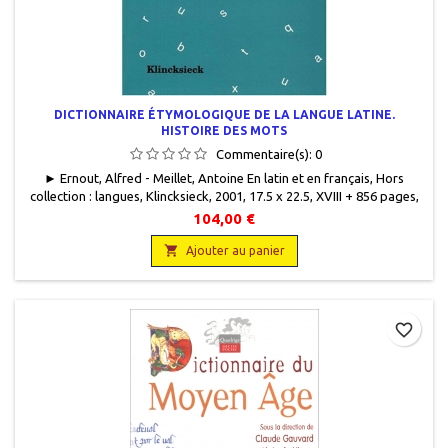
DICTIONNAIRE ÉTYMOLOGIQUE DE LA LANGUE LATINE.
HISTOIRE DES MOTS
Commentaire(s):
0
► Ernout, Alfred - Meillet, Antoine En latin et en français, Hors
collection : langues, Klincksieck, 2001, 17.5 x 22.5, XVIII + 856 pages,
relié. Neuf. 9782252033593
104,00 €

Ajouter au panier
favorite_border