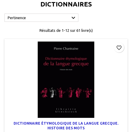
DICTIONNAIRES

Pertinence
Résultats de 1-12 sur 61 livre(s)
favorite_border
DICTIONNAIRE ÉTYMOLOGIQUE DE LA LANGUE GRECQUE.
HISTOIRE DES MOTS