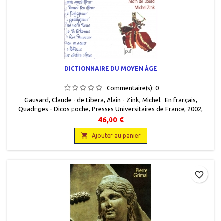
DICTIONNAIRE DU MOYEN ÂGE
Commentaire(s):
0
Gauvard, Claude - de Libera, Alain - Zink, Michel. En français,
Quadriges - Dicos poche, Presses Universitaires de France, 2002,
14.5 x 20, 1600 pages, broché. Neuf, 9782130543398.
46,00 €

Ajouter au panier
favorite_border