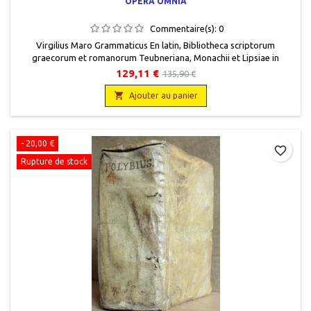
OPERA OMNIA
Commentaire(s):
0
Virgilius Maro Grammaticus En latin, Bibliotheca scriptorum
graecorum et romanorum Teubneriana, Monachii et Lipsiae in
aedibus K. G. Saur, 2003, 13,5 x 20,5, XVIII + 266 pages, relié. Neuf,
129,11 €
135,90 €
9783598712333. Reliure éditeur toilée bleue.

Ajouter au panier
- 20,00 €
favorite_border
Rupture de stock