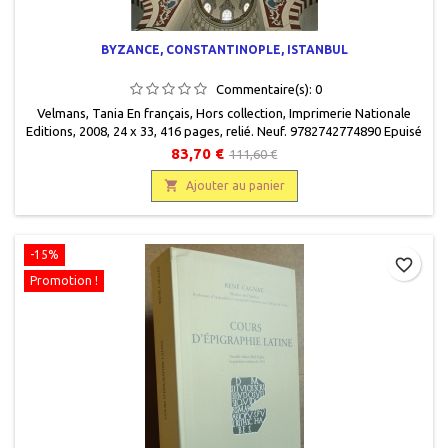
BYZANCE, CONSTANTINOPLE, ISTANBUL
Commentaire(s):
0
Velmans, Tania En français, Hors collection, Imprimerie Nationale
Editions, 2008, 24 x 33, 416 pages, relié. Neuf. 9782742774890 Epuisé
83,70 €
111,60 €

Ajouter au panier
-15%
favorite_border
Promotion !