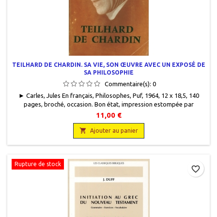
TEILHARD DE CHARDIN. SA VIE, SON ŒUVRE AVEC UN EXPOSÉ DE
SA PHILOSOPHIE
Commentaire(s):
0
► Carles, Jules En français, Philosophes, Puf, 1964, 12 x 18,5, 140
pages, broché, occasion. Bon état, impression estompée par
endroits. Coin bas cassé. Première édition.Dans la même collection .
11,00 €

Ajouter au panier
Rupture de stock
favorite_border