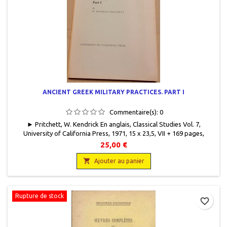
ANCIENT GREEK MILITARY PRACTICES. PART I
Commentaire(s):
0
► Pritchett, W. Kendrick En anglais, Classical Studies Vol. 7,
University of California Press, 1971, 15 x 23,5, VII + 169 pages,
broché, occasion. Bon état. Bords de couvertures insolés.
25,00 €

Ajouter au panier
Rupture de stock
favorite_border