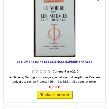
LE NOMBRE DANS LES SCIENCES EXPÉRIMENTALES
Commentaire(s):
0
► Bénézé, Georges En français, Initiation philosophique, Presses
universitaires de France, 1961, 12 x 18,5, 148 pages, broché,
occasion. Bon état. Première édition.
8,00 €

Ajouter au panier