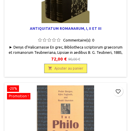
ANTIQUITATUM ROMANARUM, I, II ET III
Commentaire(s):
0
► Denys d'Halicarnasse En grec, Bibliotheca scriptorum graecorum
et romanorum Teubneriana, Lipsiae in aedibus B. G. Teubneri, 1885,
1888, 1891, 12 x 18, VII + 403 pages, IV + 408 pages, IV + 400 pages,
72,00 €
90,00 €
relié,occasion. Usagé, demi cuir noir, titre gravé or sur le dos,
manque au dos, plats cartonnés blanc et noir, pages de garde bleu

Ajouter au panier
nervuré brun. Les 3...
-20%
favorite_border
Promotion !