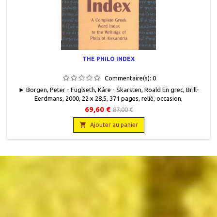
THE PHILO INDEX
Commentaire(s):
0
► Borgen, Peter - Fuglseth, Kåre - Skarsten, Roald En grec, Brill-
Eerdmans, 2000, 22 x 28,5, 371 pages, relié, occasion,
9789004114777.Comme neuf.
69,60 €
87,00 €

Ajouter au panier