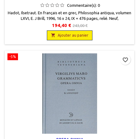
Commentaire(s):
0
Hadot, Ilsetraut. En français et en grec, Philosophia antiqua, volumen
LXVI, E. J Brill, 1996, 16 x 24, IX + 476 pages, relié. Neuf,
9789004097728. Toilé éditeur gris-bleu. Titre et filets gravés or sur
194,40 €
243,00 €
le dos et sur la première page de couverture. Jaquette éditeur.

Ajouter au panier
-5%
favorite_border