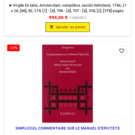
► Virgile En latin, Amsterdam, sumptibus Jacobi Wetstenii, 1746. 21
x 26, [66], 82, 519, [1] - [4], 706 - [4], 707 - [4], 358, [2], [376] pages.
Quatre tomes reliés plein vélin en bon état, manque de vélin (3 cm)
995,00 €
1 200,00 €
sur la tranche du coin bas recto (tome III). Dos lisse avec titre en
écriture manuscrite à l'encre noire. Tranche jaspée points rouges....

Ajouter au panier
-20%
favorite_border
SIMPLICIUS, COMMENTAIRE SUR LE MANUEL D'EPICTÈTE