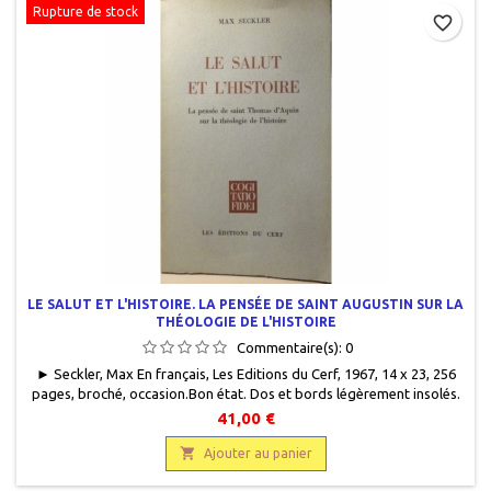
Rupture de stock
favorite_border
LE SALUT ET L'HISTOIRE. LA PENSÉE DE SAINT AUGUSTIN SUR LA
THÉOLOGIE DE L'HISTOIRE
Commentaire(s):
0
► Seckler, Max En français, Les Editions du Cerf, 1967, 14 x 23, 256
pages, broché, occasion.Bon état. Dos et bords légèrement insolés.
41,00 €

Ajouter au panier