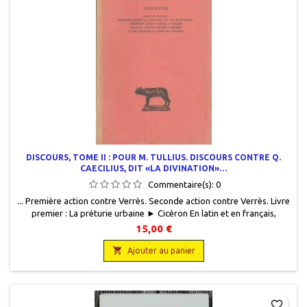
DISCOURS, TOME II : POUR M. TULLIUS. DISCOURS CONTRE Q.
CAECILIUS, DIT «LA DIVINATION»…
Commentaire(s):
0
... Première action contre Verrès. Seconde action contre Verrès. Livre
premier : La préturie urbaine ► Cicéron En latin et en français,
Collection des universités de France, Les Belles Lettres, 1960, 13 x 20,
15,00 €
XIII + 207 pages, broché, occasion. Dos insolé. Bon état intérieur, non

coupé.
Ajouter au panier
favorite_border