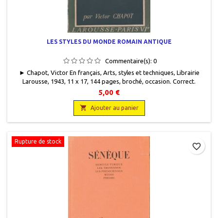
LES STYLES DU MONDE ROMAIN ANTIQUE
Commentaire(s):
0
► Chapot, Victor En français, Arts, styles et techniques, Librairie
Larousse, 1943, 11 x 17, 144 pages, broché, occasion. Correct.
Couverture un peu défraîchie, quelques rousseurs. Coin bas au recto
5,00 €
marqué. Papier intérieur jauni de manière uniforme.

Ajouter au panier
Rupture de stock
favorite_border