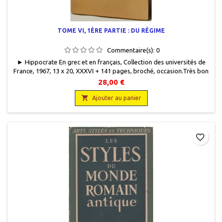
TOME VI, 1ÈRE PARTIE : DU RÉGIME
Commentaire(s):
0
► Hippocrate En grec et en français, Collection des universités de
France, 1967, 13 x 20, XXXVI + 141 pages, broché, occasion.Très bon
état. Non coupé. Dos légèrement frotté. Première édition.
28,00 €

Ajouter au panier
favorite_border