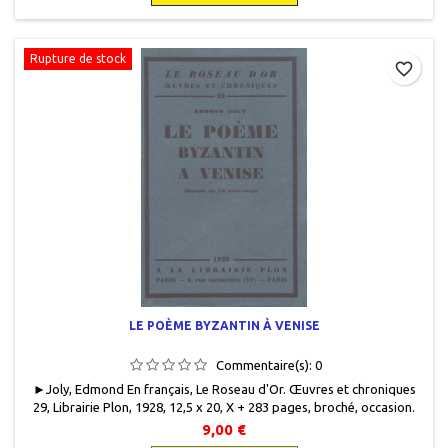
Rupture de stock
favorite_border
LE POÈME BYZANTIN À VENISE
Commentaire(s):
0
►Joly, Edmond En français, Le Roseau d'Or. Œuvres et chroniques
29, Librairie Plon, 1928, 12,5 x 20, X + 283 pages, broché, occasion .
Bon état. Rousseurs plus ou moins marquées selon les pages. Livre
9,00 €
protégé par une couverture plastique. Exemplaire numéroté sur