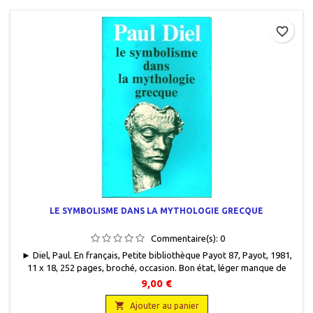
favorite_border
LE SYMBOLISME DANS LA MYTHOLOGIE GRECQUE
Commentaire(s):
0
► Diel, Paul. En français, Petite bibliothèque Payot 87, Payot, 1981,
11 x 18, 252 pages, broché, occasion. Bon état, léger manque de
papier sur le dos, papier un peu jauni, quelques
9,00 €
rousseurs.9782228308755

Ajouter au panier