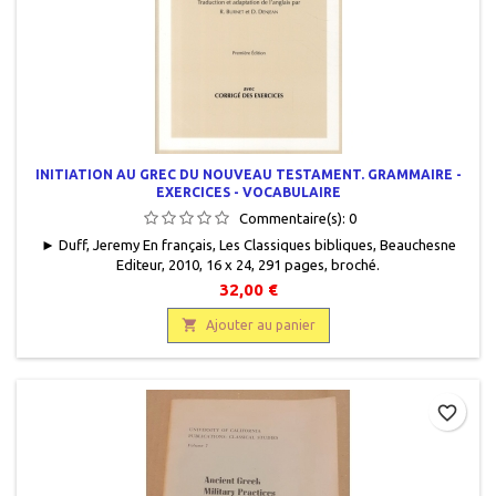
INITIATION AU GREC DU NOUVEAU TESTAMENT. GRAMMAIRE -
EXERCICES - VOCABULAIRE
Commentaire(s):
0
► Duff, Jeremy En français, Les Classiques bibliques, Beauchesne
Editeur, 2010, 16 x 24, 291 pages, broché.
Neuf.9782701015743Epuisé.
32,00 €

Ajouter au panier
favorite_border