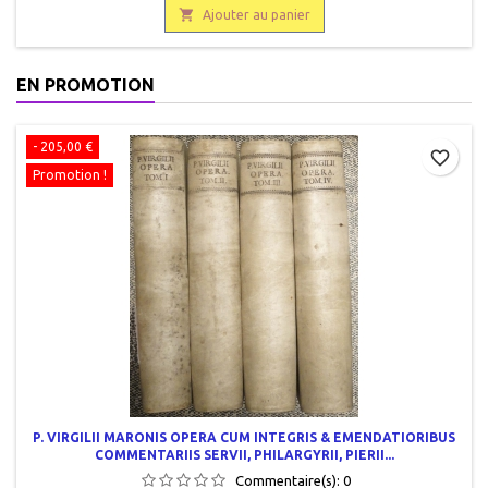

papier d'Alfa. 299 g.
Ajouter au panier
EN PROMOTION
- 205,00 €
favorite_border
Promotion !
P. VIRGILII MARONIS OPERA CUM INTEGRIS & EMENDATIORIBUS
COMMENTARIIS SERVII, PHILARGYRII, PIERII...
Commentaire(s):
0