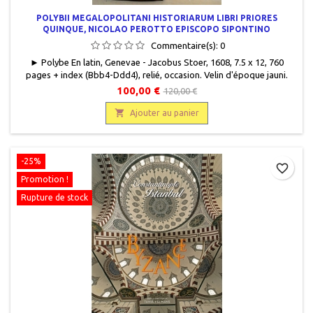
POLYBII MEGALOPOLITANI HISTORIARUM LIBRI PRIORES
QUINQUE, NICOLAO PEROTTO EPISCOPO SIPONTINO
INTERPRETE
Commentaire(s):
0
► Polybe En latin, Genevae - Jacobus Stoer, 1608, 7.5 x 12, 760
pages + index (Bbb4-Ddd4), relié, occasion. Velin d'époque jauni.
Lacets en haut et bas de dos. Titre manuscrit encre noire au dos.
100,00 €
120,00 €
Bandeaux de début de chapitre, quelques lettrines, culs de lampe.
Rousseurs surtout en haut de page sur certaines pages, moins

Ajouter au panier
marqués dans le texte.
-25%
favorite_border
Promotion !
Rupture de stock