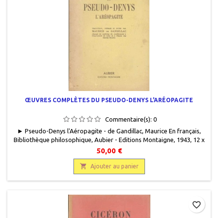
ŒUVRES COMPLÈTES DU PSEUDO-DENYS L'ARÉOPAGITE
Commentaire(s):
0
► Pseudo-Denys l'Aéropagite - de Gandillac, Maurice En français,
Bibliothèque philosophique, Aubier - Editions Montaigne, 1943, 12 x
18,5, 392 pages, broché, occasion. Couverture en bon état, ternie.
50,00 €
Dos et bords insolés. Quelques rousseurs. Bon état intérieur.

Ajouter au panier
favorite_border