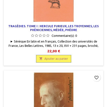
TRAGÉDIES. TOME I : HERCULE FURIEUX, LES TROYENNES, LES
PHÉNICIENNES, MÉDÉE, PHÈDRE
Commentaire(s):
0
► Sénèque En latin et en français, Collection des universités de
France, Les Belles Lettres, 1985, 13 x 20, XVI + 231 pages, broché,
occasion. Reliure éditeur saumon usagée mais encore solide. Une
22,00 €
annotation sur la page de garde. Très bon état
intérieur.9782251012391

Ajouter au panier
favorite_border