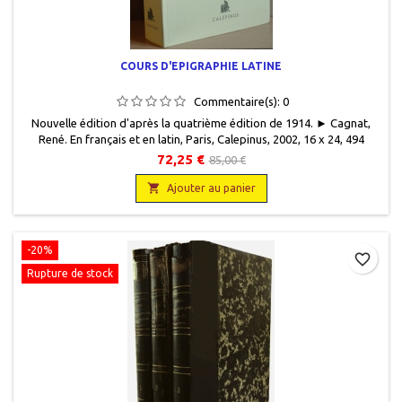
COURS D'EPIGRAPHIE LATINE
Commentaire(s):
0
Nouvelle édition d'après la quatrième édition de 1914. ► Cagnat,
René. En français et en latin, Paris, Calepinus, 2002, 16 x 24, 494
pages, relié, occasion.Papier bouffant 90 gr, cahiers cousus, reliure
72,25 €
85,00 €
Intégra. Haut du dos enfoncé dû au transport. Intérieur en parfait

état.9782951775909
Ajouter au panier
-20%
favorite_border
Rupture de stock