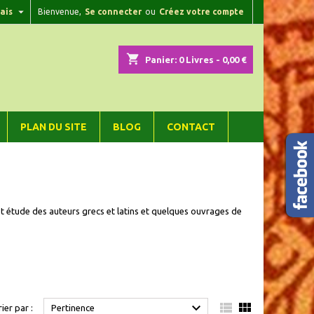

ais
Bienvenue,
Se connecter
ou
Créez votre compte
×
×
×
×
shopping_cart
Panier:
0
Livres - 0,00 €
)
n
PLAN DU SITE
BLOG
CONTACT
s
et étude des auteurs grecs et latins et quelques ouvrages de



rier par :
Pertinence