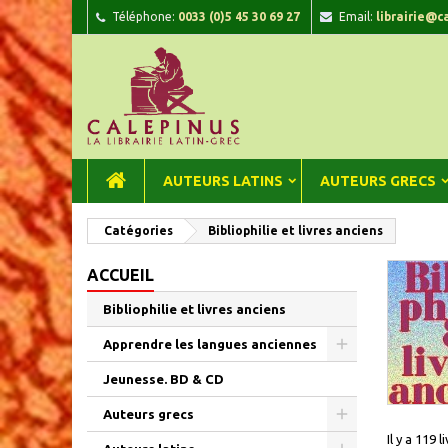
Téléphone:
0033 (0)5 45 30 69 27
Email:
librairie@c
A
(
C
C
add_circle_outline
((
Vou
Nom
AUTEURS LATINS
AUTEURS GRECS
Catégories
Bibliophilie et livres anciens
ACCUEIL
Bibliophilie et livres anciens
Apprendre les langues anciennes
Jeunesse. BD & CD
Auteurs grecs
Il y a 119 l