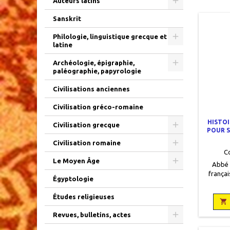
Auteurs latins
Sanskrit
Philologie, linguistique grecque et
latine
Archéologie, épigraphie,
paléographie, papyrologie
Civilisations anciennes
Civilisation gréco-romaine
HISTOI
Civilisation grecque
POUR 
ILLUS
Civilisation romaine
C
Le Moyen Âge
Abbé 
françai
Égyptologie
1739, 
page
Études religieuses
feuill

d'époq
Revues, bulletins, actes
lar
fleuronn