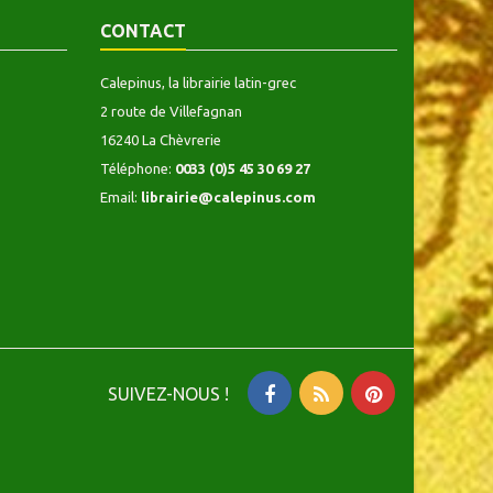
hebaei, Helenae raptu,
droite ouvert, une partie...
deux coins...
CONTACT
Calepinus, la librairie latin-grec
2 route de Villefagnan
16240 La Chèvrerie
Téléphone:
0033 (0)5 45 30 69 27
Email:
librairie@calepinus.com
SUIVEZ-NOUS !