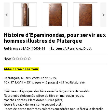


Histoire d'Epaminondas, pour servir aux
hommes illustres de Plutarque
Reférence :
EAG-110608-34
Éditeur :
A Paris, chez Didot
Note
Abbé Seran de la Tour
.
En français, A Paris, chez Didot, 1739,
10 x 17, LXVIII + 351 pages + [3 pages] + [3 feuillets], relié.
Plein veau d'époque, dos lisse orné de larges fers décoratifs
fleuronnés cloisonnés, pièce de titre en maroquin rouge,
tranches dorées, filets dorés sur les plats,
légers travaux de vers sur le second plat.
Pages de garde marbrées colorées encadrées par un filet à la dentelle.