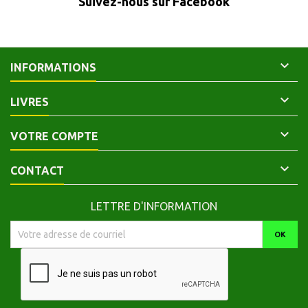
Suivez-nous sur Facebook
index.Basile le Grand - de la
Mirandole, J. - Agricola,
Rodolphe - Érasme...

INFORMATIONS

LIVRES

VOTRE COMPTE

CONTACT
LETTRE D'INFORMATION