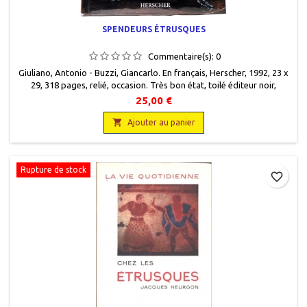
SPENDEURS ÉTRUSQUES
Commentaire(s):
0
Giuliano, Antonio - Buzzi, Giancarlo. En français, Herscher, 1992, 23 x
29, 318 pages, relié, occasion. Très bon état, toilé éditeur noir,
jaquette éditeur illustrée, livre protégé par un plastique. Epuisé chez
25,00 €
l'éditeur.

Ajouter au panier
Rupture de stock
favorite_border