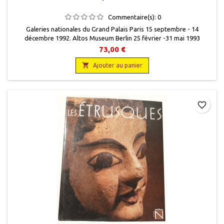
Commentaire(s):
0
Galeries nationales du Grand Palais Paris 15 septembre - 14
décembre 1992. Altos Museum Berlin 25 février -31 mai 1993
Collectif. En français, Réunion des musées nationaux, 1992, 24 x
73,00 €
31,5, 519 pages, relié, occasion, 9782711825769. Très bon état, toilé
éditeur bleue, jaquette éditeur illustrée, livre protégé par une

Ajouter au panier
couverture plastique. Epuisé...
favorite_border