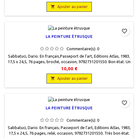
état, toilé éditeur vert, emboitage carton illustré.

Ajouter au panier
favorite_border
LA PEINTURE ÉTRUSQUE
Commentaire(s):
0
Sabbatuci, Dario. En français,Passeport de l'art, Editions Atlas, 1983,
17,5 x 24,5, 76 pages, broché, occasion, 9782731201550. Bon état. Un
pli sur le recto de couverture.
10,00 €

Ajouter au panier
favorite_border
LA PEINTURE ÉTRUSQUE
Commentaire(s):
0
Sabbatuci, Dario. En français, Passeport de l'art, Editions Atlas, 1983,
17,5 x 24,5, 76 pages, relié, occasion, 9782731201550. Très bon état.