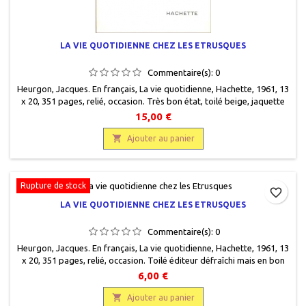
LA VIE QUOTIDIENNE CHEZ LES ETRUSQUES
Commentaire(s):
0
Heurgon, Jacques. En français, La vie quotidienne, Hachette, 1961, 13
x 20, 351 pages, relié, occasion. Très bon état, toilé beige, jaquette
éditeur illustrée en bon état, quelques moindres défauts.
15,00 €

Ajouter au panier
Rupture de stock
favorite_border
LA VIE QUOTIDIENNE CHEZ LES ETRUSQUES
Commentaire(s):
0
Heurgon, Jacques. En français, La vie quotidienne, Hachette, 1961, 13
x 20, 351 pages, relié, occasion. Toilé éditeur défraîchi mais en bon
état, jaquette défraîchie.
6,00 €

Ajouter au panier