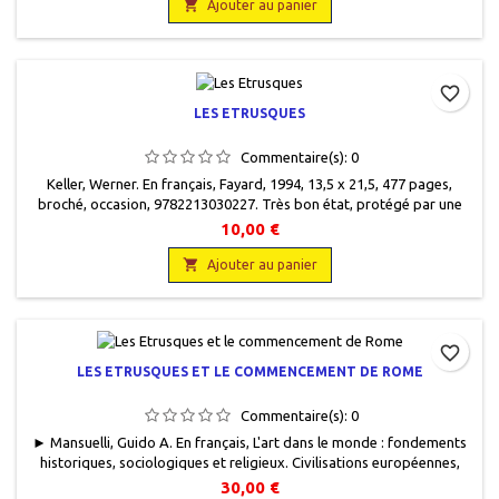

Ajouter au panier
favorite_border
LES ETRUSQUES
Commentaire(s):
0
Keller, Werner. En français, Fayard, 1994, 13,5 x 21,5, 477 pages,
broché, occasion, 9782213030227. Très bon état, protégé par une
couverture plastique, transparente, nombreuses annotations au
10,00 €
crayon de papier .

Ajouter au panier
favorite_border
LES ETRUSQUES ET LE COMMENCEMENT DE ROME
Commentaire(s):
0
► Mansuelli, Guido A. En français, L'art dans le monde : fondements
historiques, sociologiques et religieux. Civilisations européennes,
Albin Michel, 1965, 18,5 x 23,5, 265 pages, relié, occasion. Très bon
30,00 €