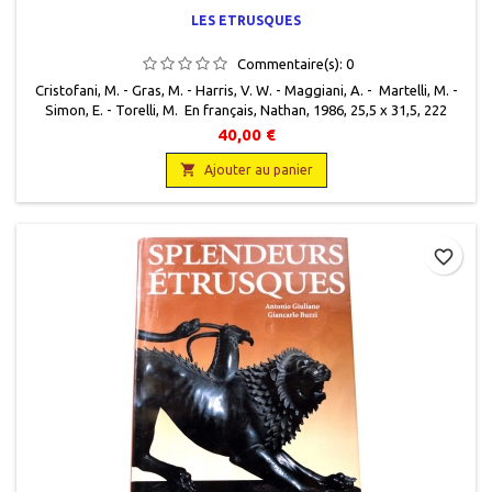
LES ETRUSQUES
Commentaire(s):
0
Cristofani, M. - Gras, M. - Harris, V. W. - Maggiani, A. - Martelli, M. -
Simon, E. - Torelli, M. En français, Nathan, 1986, 25,5 x 31,5, 222
pages, relié, occasion, 9782092905500. Très bon état, reliure
40,00 €
cartonnée marron, jaquette éditeur illustrée, livre protégé par une
couverture plastique.

Ajouter au panier
favorite_border