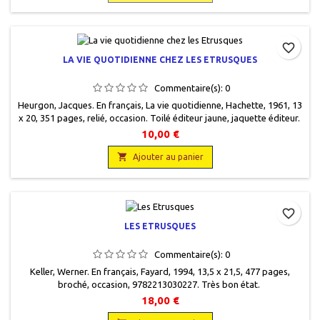
favorite_border
LA VIE QUOTIDIENNE CHEZ LES ETRUSQUES
Commentaire(s):
0
Heurgon, Jacques. En français, La vie quotidienne, Hachette, 1961, 13
x 20, 351 pages, relié, occasion. Toilé éditeur jaune, jaquette éditeur .
10,00 €

Ajouter au panier
favorite_border
LES ETRUSQUES
Commentaire(s):
0
Keller, Werner. En français, Fayard, 1994, 13,5 x 21,5, 477 pages,
broché, occasion, 9782213030227. Très bon état.
18,00 €