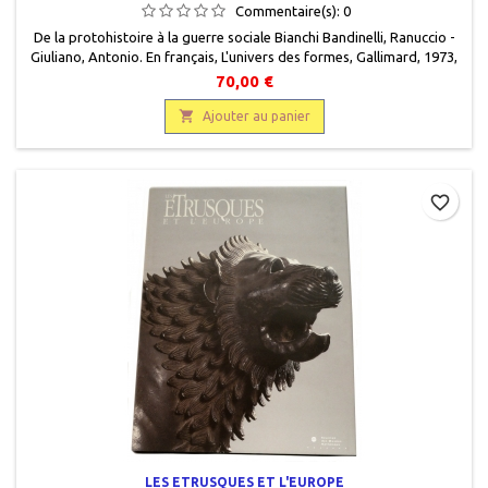
Commentaire(s):
0
De la protohistoire à la guerre sociale Bianchi Bandinelli, Ranuccio -
Giuliano, Antonio. En français, L'univers des formes, Gallimard, 1973,
22 x 28, 436 pages + cartes, relié, occasion. Très bon état, toilé
70,00 €
éditeur rouge, jaquette éditeur illustrée,livre protégé par une
couverture plastique .

Ajouter au panier
favorite_border
LES ETRUSQUES ET L'EUROPE