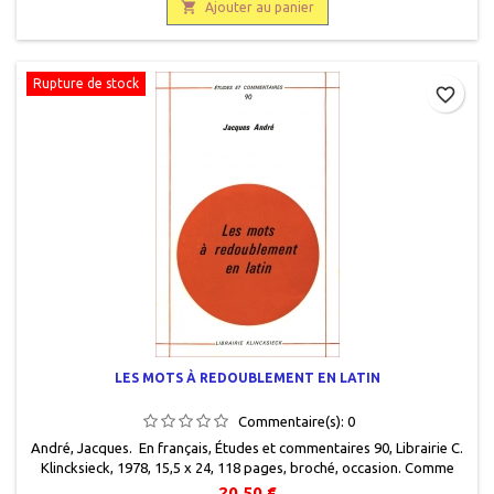

Ajouter au panier
Rupture de stock
favorite_border
LES MOTS À REDOUBLEMENT EN LATIN
Commentaire(s):
0
André, Jacques. En français, Études et commentaires 90, Librairie C.
Klincksieck, 1978, 15,5 x 24, 118 pages, broché, occasion. Comme
neuf.
20,50 €