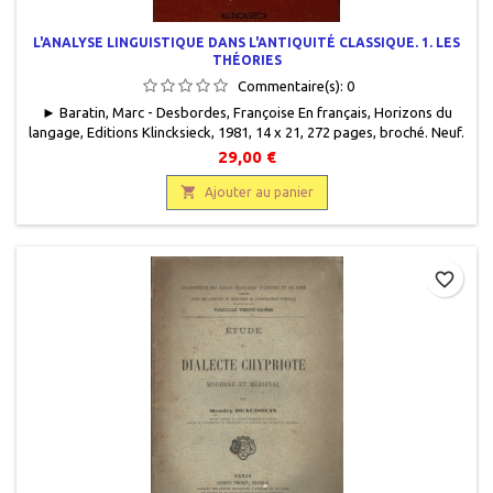
L'ANALYSE LINGUISTIQUE DANS L'ANTIQUITÉ CLASSIQUE. 1. LES
THÉORIES
Commentaire(s):
0
► Baratin, Marc - Desbordes, Françoise En français, Horizons du
langage, Editions Klincksieck, 1981, 14 x 21, 272 pages, broché. Neuf.
9782252023310Non disponible
29,00 €

Ajouter au panier
favorite_border