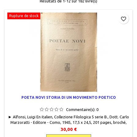
Résultats de 1-12 sur 182 livre(s)
Rupture de stock
favorite_border
POETA NOVI STORIA DI UN MOVIMENTO POETICO
Commentaire(s):
0
► Alfonsi, Luigi En italien, Collezione Filologica 5 serie B., Dott. Carlo
Marzoratti - Editore - Como, 1945, 17,5 x 24,5, 201 pages, broché,
occasion. Bon état, annotations au début de l'ouvrage.
30,00 €