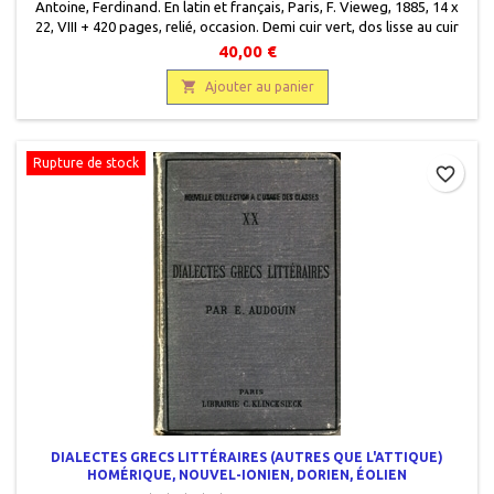
Antoine, Ferdinand. En latin et français, Paris, F. Vieweg, 1885, 14 x
22, VIII + 420 pages, relié, occasion. Demi cuir vert, dos lisse au cuir
passé, titre et filets gravés or, manque sur bas de coiffe, plats
40,00 €
cartonnés marbrés, bords des plats frottés, tranche tachetée, pages
de garde colorées, pages jaunies en début et fin d'ouvrage.

Ajouter au panier
Rupture de stock
favorite_border
DIALECTES GRECS LITTÉRAIRES (AUTRES QUE L'ATTIQUE)
HOMÉRIQUE, NOUVEL-IONIEN, DORIEN, ÉOLIEN