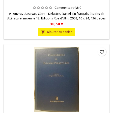
Commentaire(s):
0
► Auvray-Assayas, Clara - Delattre, Daniel En français, Etudes de
littérature ancienne 12, Editions Rue d'Ulm, 2002, 16 x 24, 436 pages,
broché. Neuf. 9782728802630
30,30 €

Ajouter au panier
favorite_border