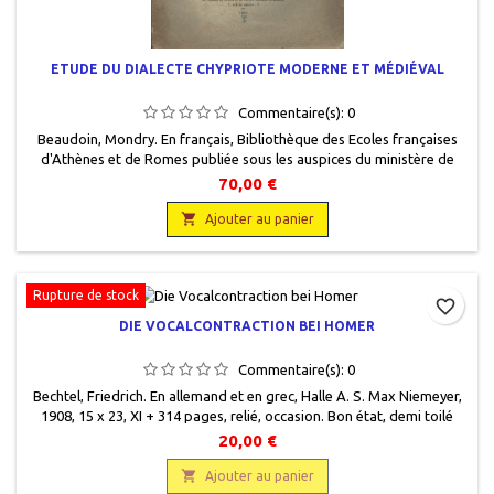
ETUDE DU DIALECTE CHYPRIOTE MODERNE ET MÉDIÉVAL
Commentaire(s):
0
Beaudoin, Mondry. En français, Bibliothèque des Ecoles françaises
d'Athènes et de Romes publiée sous les auspices du ministère de
l'Instruction publique. Fascicule trente-sixième, Ernest Thorin, 1884,
70,00 €
15,5 x 23, 148 pages, broché, occasion. Correct, couverture
défraîchie, non coupé, rousseurs éparses, papier légèrement jauni,

Ajouter au panier
livre protégé par un plastique.
Rupture de stock
favorite_border
DIE VOCALCONTRACTION BEI HOMER
Commentaire(s):
0
Bechtel, Friedrich. En allemand et en grec, Halle A. S. Max Niemeyer,
1908, 15 x 23, XI + 314 pages, relié, occasion. Bon état, demi toilé
gris, plats cartonnés assortis.
20,00 €

Ajouter au panier