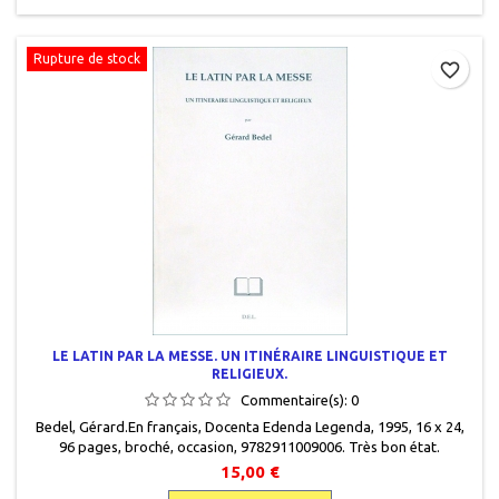
Rupture de stock
favorite_border
LE LATIN PAR LA MESSE. UN ITINÉRAIRE LINGUISTIQUE ET
RELIGIEUX.
Commentaire(s):
0
Bedel, Gérard.En français, Docenta Edenda Legenda, 1995, 16 x 24,
96 pages, broché, occasion, 9782911009006. Très bon état.
15,00 €