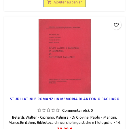

Ajouter au panier
favorite_border
STUDI LATINI E ROMANZI IN MEMORIA DI ANTONIO PAGLIARO
Commentaire(s):
0
Belardi, Walter - Cipriano, Palmira - Di Giovine, Paolo - Mancini,
Marco.En italien , Biblioteca di ricerche linguistiche e filologiche - 14 ,
Dipartimento di studi glottoantropologici universita' «La sapienza»
30,00 €