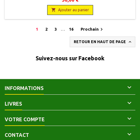
Roma, 1984 , 17 x 24 , XII + 351 pages, broché , occasion . Bon état
général. Dos avec léger accroc. Quelques annotations au crayon.

Ajouter au panier

1
2
3
…
16
Prochain

RETOUR EN HAUT DE PAGE
Suivez-nous sur Facebook

INFORMATIONS

LIVRES

VOTRE COMPTE

CONTACT