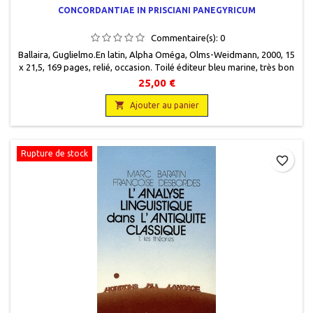
CONCORDANTIAE IN PRISCIANI PANEGYRICUM
Commentaire(s):
0
Ballaira, Guglielmo.En latin, Alpha Oméga, Olms-Weidmann, 2000, 15
x 21,5, 169 pages, relié, occasion. Toilé éditeur bleu marine, très bon
état.
25,00 €

Ajouter au panier
Rupture de stock
favorite_border