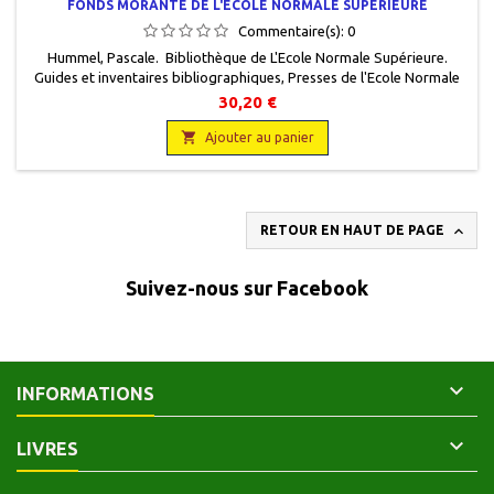
FONDS MORANTE DE L'ECOLE NORMALE SUPÉRIEURE
Commentaire(s):
0
Hummel, Pascale. Bibliothèque de L'Ecole Normale Supérieure.
Guides et inventaires bibliographiques, Presses de l'Ecole Normale
Supérieure, 1990, 21 x 29,5, 252 pages, broché. Neuf,
30,20 €
9782728801619.

Ajouter au panier

RETOUR EN HAUT DE PAGE
Suivez-nous sur Facebook

INFORMATIONS

LIVRES