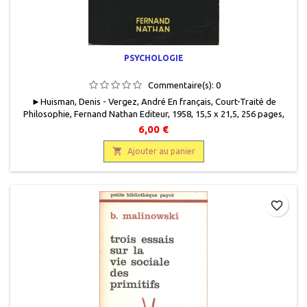
PSYCHOLOGIE
Commentaire(s):
0
► Huisman, Denis - Vergez, André En français, Court-Traité de
Philosophie, Fernand Nathan Editeur, 1958, 15,5 x 21,5, 256 pages,
broché, occasion . Correct. Couverture usagée. Bords frottés et
6,00 €
marques. Papier intérieur jauni.361 g.

Ajouter au panier
favorite_border