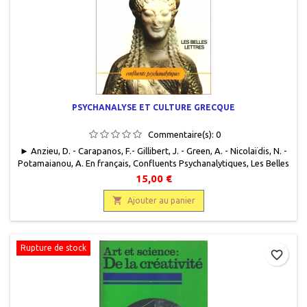
PSYCHANALYSE ET CULTURE GRECQUE
Commentaire(s):
0
► Anzieu, D. - Carapanos, F.- Gillibert, J. - Green, A. - Nicolaïdis, N. -
Potamaianou, A. En français, Confluents Psychanalytiques, Les Belles
Lettres, 1980, 13,5 x 21, 243 pages, broché, occasion .Très bon état.
15,00 €
Première édition.

Ajouter au panier
Rupture de stock
favorite_border