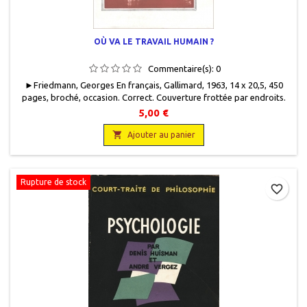
OÙ VA LE TRAVAIL HUMAIN ?
Commentaire(s):
0
►Friedmann, Georges En français, Gallimard, 1963, 14 x 20,5, 450
pages, broché, occasion. Correct. Couverture frottée par endroits.
Bon état intérieur. Papier jauni. 505 g.
5,00 €

Ajouter au panier
Rupture de stock
favorite_border