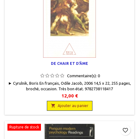
DE CHAIR ET D'ÂME
Commentaire(s):
0
► Cyrulnik, Boris En français, Odile Jacob, 2006 14,5 x 22, 255 pages,
broché, occasion. Très bon état. 9782738118417
12,00 €

Ajouter au panier
Rupture de stock
favorite_border