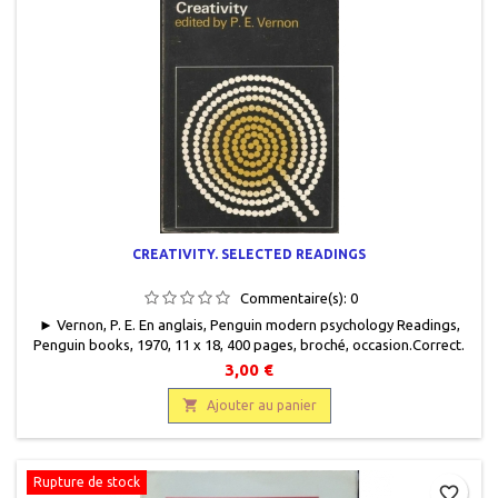
CREATIVITY. SELECTED READINGS
Commentaire(s):
0
► Vernon, P. E. En anglais, Penguin modern psychology Readings,
Penguin books, 1970, 11 x 18, 400 pages, broché, occasion.Correct.
Couverture usagée. Papier intérieur jauni.
3,00 €

Ajouter au panier
Rupture de stock
favorite_border