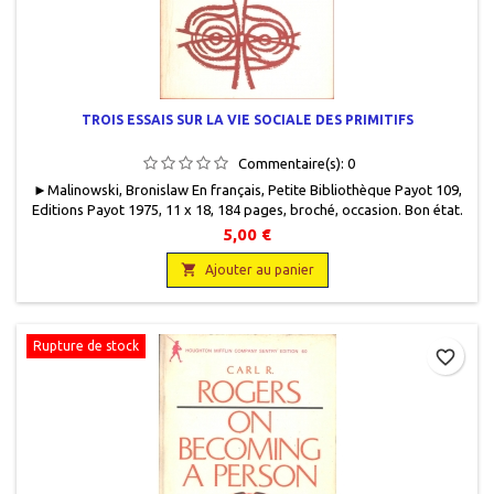
TROIS ESSAIS SUR LA VIE SOCIALE DES PRIMITIFS
Commentaire(s):
0
► Malinowski, Bronislaw En français, Petite Bibliothèque Payot 109,
Editions Payot 1975, 11 x 18, 184 pages, broché, occasion. Bon état.
Couverture défraîchie. Papier intérieur légèrement jauni.137 g.
5,00 €

Ajouter au panier
Rupture de stock
favorite_border