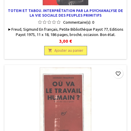
TOTEM ET TABOU. INTERPRÉTATION PAR LA PSYCHANALYSE DE
LA VIE SOCIALE DES PEUPLES PRIMITIFS
Commentaire(s):
0
►Freud, Sigmund En français, Petite Bibliothèque Payot 77, Editions
Payot 1975, 11 x 18, 186 pages, broché, occasion. Bon état.
Couverture défraîchie. Quelques soulignements au crayon bille
3,00 €
rouge. 9782228307796.133 g.

Ajouter au panier
favorite_border