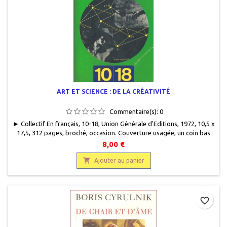
ART ET SCIENCE : DE LA CRÉATIVITÉ
Commentaire(s):
0
► Collectif En français, 10-18, Union Générale d'Editions, 1972, 10,5 x
17,5, 312 pages, broché, occasion. Couverture usagée, un coin bas
avec une trace de pliure. Bon état intérieur, papier jauni de manière
8,00 €
uniforme. Epuisé.

Ajouter au panier
favorite_border