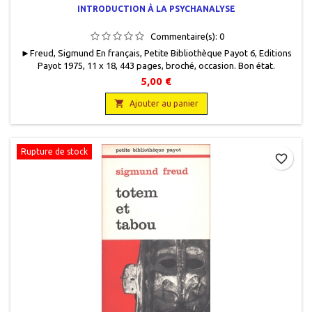
INTRODUCTION À LA PSYCHANALYSE
Commentaire(s):
0
►Freud, Sigmund En français, Petite Bibliothèque Payot 6, Editions
Payot 1975, 11 x 18, 443 pages, broché, occasion. Bon état.
Couverture défraîchie. Papier intérieur légèrement jauni. 306 g.
5,00 €

Ajouter au panier
Rupture de stock
favorite_border