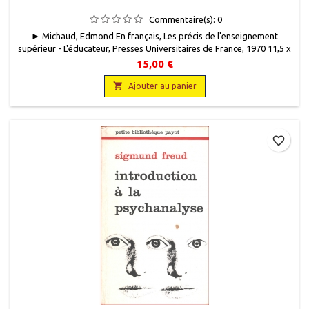
Commentaire(s):
0
► Michaud, Edmond En français, Les précis de l'enseignement
supérieur - L'éducateur, Presses Universitaires de France, 1970 11,5 x
17,5, 116 pages, broché, occasion. Bon état. Première édition.
15,00 €

Ajouter au panier
favorite_border