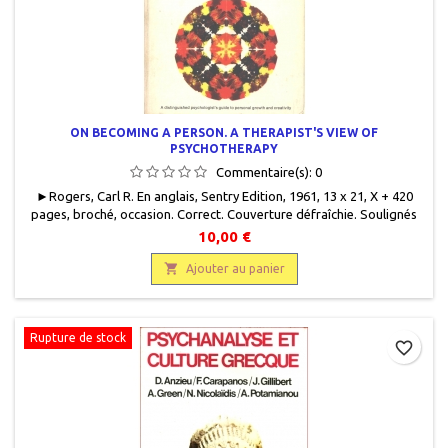
ON BECOMING A PERSON. A THERAPIST'S VIEW OF
PSYCHOTHERAPY
Commentaire(s):
0
► Rogers, Carl R. En anglais, Sentry Edition, 1961, 13 x 21, X + 420
pages, broché, occasion . Correct. Couverture défraîchie. Soulignés
au crayon à papier. 9780395084090
10,00 €

Ajouter au panier
Rupture de stock
favorite_border