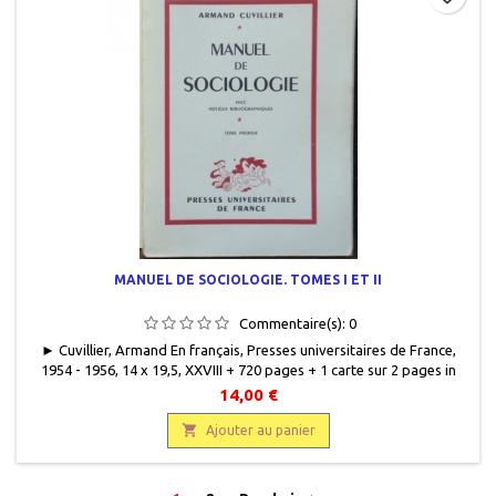
MANUEL DE SOCIOLOGIE. TOMES I ET II
Commentaire(s):
0
► Cuvillier, Armand En français, Presses universitaires de France,
1954 - 1956, 14 x 19,5, XXVIII + 720 pages + 1 carte sur 2 pages in
fine, broché, occasion. Bon état. Couvertures usagées.
14,00 €

Ajouter au panier