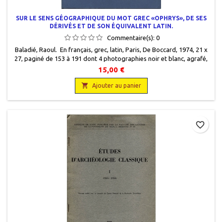
SUR LE SENS GÉOGRAPHIQUE DU MOT GREC «OPHRYS», DE SES
DÉRIVÉS ET DE SON ÉQUIVALENT LATIN.
Commentaire(s):
0
Baladié, Raoul. En français, grec, latin, Paris, De Boccard, 1974, 21 x
27, paginé de 153 à 191 dont 4 photographies noir et blanc, agrafé,
occasion. Tiré à part. Bon état.
15,00 €

Ajouter au panier
favorite_border