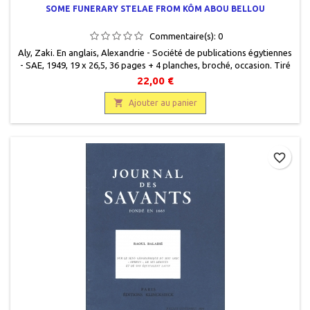
SOME FUNERARY STELAE FROM KÔM ABOU BELLOU
Commentaire(s):
0
Aly, Zaki. En anglais, Alexandrie - Société de publications égytiennes
- SAE, 1949, 19 x 26,5, 36 pages + 4 planches, broché, occasion. Tiré
à part. Bon état.
22,00 €

Ajouter au panier
favorite_border