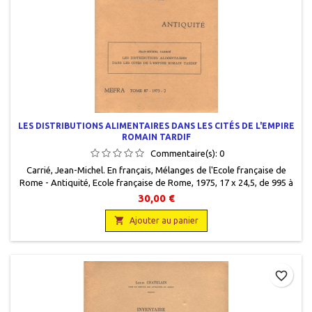
LES DISTRIBUTIONS ALIMENTAIRES DANS LES CITÉS DE L'EMPIRE
ROMAIN TARDIF
Commentaire(s):
0
Carrié, Jean-Michel. En français, Mélanges de l'Ecole française de
Rome - Antiquité, Ecole française de Rome, 1975, 17 x 24,5, de 995 à
1101, broché, occasion. Tiré à part. Bon état. Envoi de l'auteur.
30,00 €

Ajouter au panier
favorite_border