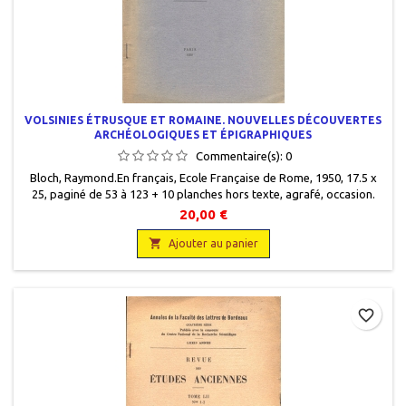
VOLSINIES ÉTRUSQUE ET ROMAINE. NOUVELLES DÉCOUVERTES
ARCHÉOLOGIQUES ET ÉPIGRAPHIQUES
Commentaire(s):
0
Bloch, Raymond.En français, Ecole Française de Rome, 1950, 17.5 x
25, paginé de 53 à 123 + 10 planches hors texte, agrafé, occasion.
Couverture avec les bords insolés. Bon état intérieur. 29 figures en
20,00 €
noir et en blanc in texte et hors texte.

Ajouter au panier
favorite_border