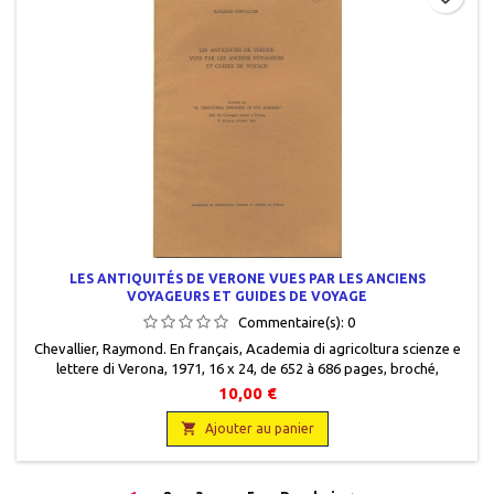
LES ANTIQUITÉS DE VERONE VUES PAR LES ANCIENS
VOYAGEURS ET GUIDES DE VOYAGE
Commentaire(s):
0
Chevallier, Raymond. En français, Academia di agricoltura scienze e
lettere di Verona, 1971, 16 x 24, de 652 à 686 pages, broché,
occasion. Bon état.
10,00 €

Ajouter au panier