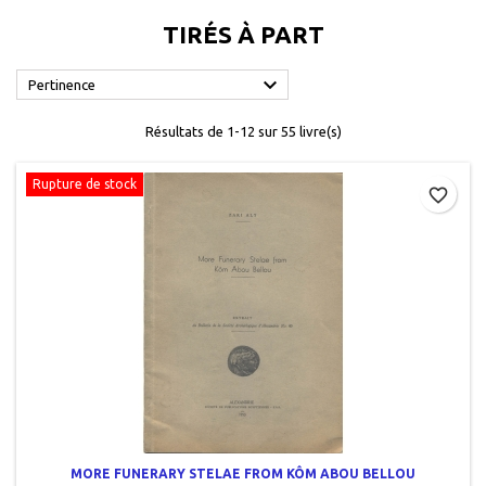
TIRÉS À PART

Pertinence
Résultats de 1-12 sur 55 livre(s)
Rupture de stock
favorite_border
MORE FUNERARY STELAE FROM KÔM ABOU BELLOU