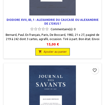
DIODORE XVII, 83, 1 : ALEXANDRIE DU CAUCASE OU ALEXANDRIE
DE L'OXUS ?
Commentaire(s):
0
Bernard, Paul. En français, Paris, De Boccard, 1982, 21 x 27, paginé de
219 à 242 dont 3 cartes, agrafé, occasion. Tiré à part. Bon état. Envoi
de l'auteur à Jean Schérer.
15,00 €

Ajouter au panier
favorite_border