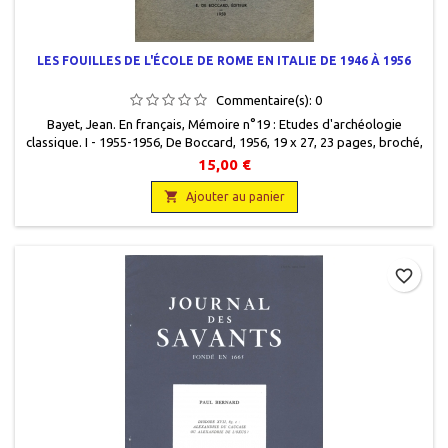
LES FOUILLES DE L'ÉCOLE DE ROME EN ITALIE DE 1946 À 1956
Commentaire(s):
0
Bayet, Jean. En français, Mémoire n°19 : Etudes d'archéologie
classique. I - 1955-1956, De Boccard, 1956, 19 x 27, 23 pages, broché,
occasion. Tiré à part. Bon état.
15,00 €

Ajouter au panier
favorite_border