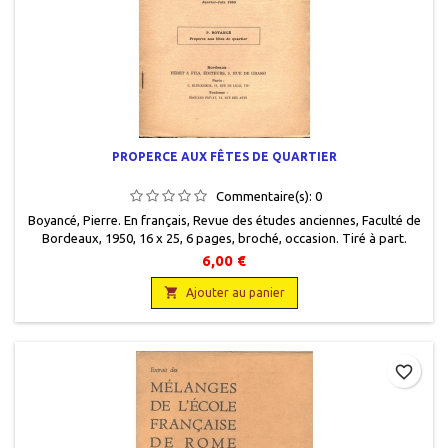
PROPERCE AUX FÊTES DE QUARTIER
Commentaire(s):
0
Boyancé, Pierre. En français, Revue des études anciennes, Faculté de
Bordeaux, 1950, 16 x 25, 6 pages, broché, occasion. Tiré à part.
Papier jauni.
6,00 €

Ajouter au panier
favorite_border