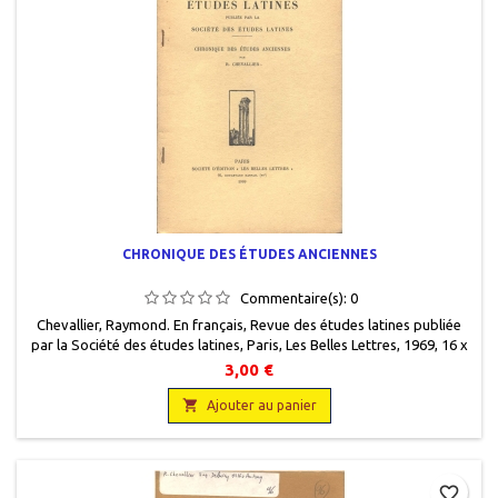
CHRONIQUE DES ÉTUDES ANCIENNES
Commentaire(s):
0
Chevallier, Raymond. En français, Revue des études latines publiée
par la Société des études latines, Paris, Les Belles Lettres, 1969, 16 x
25, de 37 à 48 pages, broché, occasion.Bon état.
3,00 €

Ajouter au panier
favorite_border