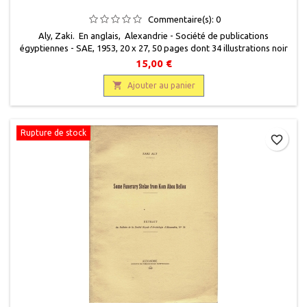
Commentaire(s):
0
Aly, Zaki. En anglais, Alexandrie - Société de publications
égyptiennes - SAE, 1953, 20 x 27, 50 pages dont 34 illustrations noir
et blanc, broché, occasion. Tiré à part. Bon état.
15,00 €

Ajouter au panier
Rupture de stock
favorite_border