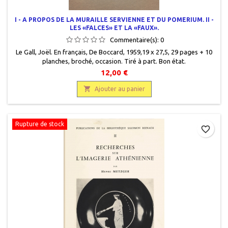
I - A PROPOS DE LA MURAILLE SERVIENNE ET DU POMERIUM. II -
LES «FALCES» ET LA «FAUX».
Commentaire(s):
0
Le Gall, Joël. En français, De Boccard, 1959,19 x 27,5, 29 pages + 10
planches, broché, occasion. Tiré à part. Bon état.
12,00 €

Ajouter au panier
Rupture de stock
favorite_border