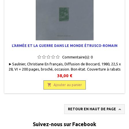
L'ARMÉE ET LA GUERRE DANS LE MONDE ÉTRUSCO-ROMAIN
Commentaire(s):
0
► Saulnier, Christiane En français, Diffusion de Boccard, 1980, 22,5 x
28, VI + 200 pages, broché, occasion . Bon état. Couverture à rabats
gris acier, avec des marques dues au format de l'ouvrage et des
38,00 €
frottements. Texte et illustration imprimés en vert foncé.

Ajouter au panier

RETOUR EN HAUT DE PAGE
Suivez-nous sur Facebook