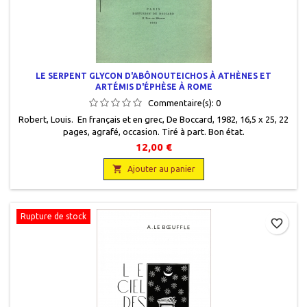
LE SERPENT GLYCON D'ABÔNOUTEICHOS À ATHÈNES ET
ARTÉMIS D'ÉPHÈSE À ROME
Commentaire(s):
0
Robert, Louis. En français et en grec, De Boccard, 1982, 16,5 x 25, 22
pages, agrafé, occasion. Tiré à part. Bon état.
12,00 €

Ajouter au panier
Rupture de stock
favorite_border