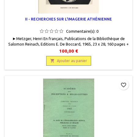
II - RECHERCHES SUR L'IMAGERIE ATHÉNIENNE
Commentaire(s):
0
► Metzger, Henri En français, Publications de la Bibliothèque de
Salomon Reinach, Editions E. De Boccard, 1965, 23 x 28, 160 pages +
XLVIII planches, relié, occasion . Toilé éditeur ocre en parfait état.
100,00 €
Jaquette éditeur défraîchie. Envoi d'Henri Metzger à Jean Taillardat.

Ajouter au panier
favorite_border