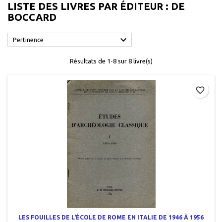
LISTE DES LIVRES PAR ÉDITEUR : DE
BOCCARD

Pertinence
Résultats de 1-8 sur 8 livre(s)
favorite_border
LES FOUILLES DE L'ÉCOLE DE ROME EN ITALIE DE 1946 À 1956