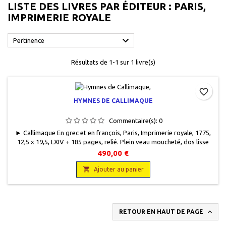
LISTE DES LIVRES PAR ÉDITEUR : PARIS,
IMPRIMERIE ROYALE

Pertinence
Résultats de 1-1 sur 1 livre(s)
favorite_border
HYMNES DE CALLIMAQUE
Commentaire(s):
0
► Callimaque En grec et en françois, Paris, Imprimerie royale, 1775,
12,5 x 19,5, LXIV + 185 pages, relié. Plein veau moucheté, dos lisse
orné, pièce de titre en cuir, titre, filets et motifs gravés or sur dos,
490,00 €
cuir légèrement épidermé par endroits, tranche rouge, pages de
garde colorées, très bon état intérieur.

Ajouter au panier

RETOUR EN HAUT DE PAGE