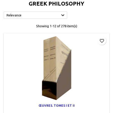
GREEK PHILOSOPHY

Relevance
Showing 1-12 of 278 item(s)
favorite_border
ŒUVRES. TOMES I ET II