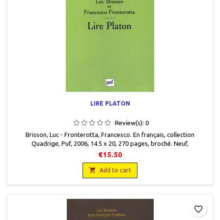
LIRE PLATON
Review(s):
0
Brisson, Luc - Fronterotta, Francesco. En français, collection
Quadrige, Puf, 2006, 14.5 x 20, 270 pages, broché. Neuf,
9782130558095
€15.50

Add to cart
favorite_border