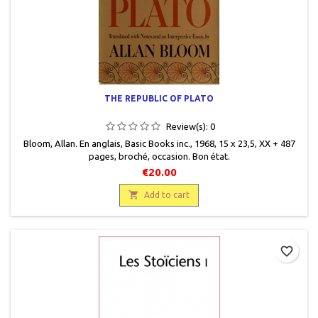
THE REPUBLIC OF PLATO
Review(s):
0
Bloom, Allan. En anglais, Basic Books inc., 1968, 15 x 23,5, XX + 487
pages, broché, occasion. Bon état.
€20.00

Add to cart
favorite_border