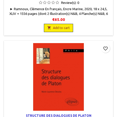
Review(s):
0
► Ramnoux, Clémence En français, Encre Marine, 2020, 18 x 24,5,
XLIV + 1556 pages (dont 2 Illustration(s) N&B, 4 Planche(s) N&B, 6
Illustration(s) couleurs, Bibliographie, Index), broché. Neuf, 2 volumes
€65.00
brochés sous coffret vendus non séparément. 9782350881799
Éditions Les Belles Lettres · Clémence Ramnoux - Œuvres

Add to cart
favorite_border
STRUCTURE DES DIALOGUES DE PLATON