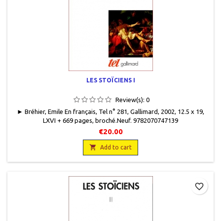
LES STOÏCIENS I
Review(s):
0
► Bréhier, Emile En français, Tel n° 281, Gallimard, 2002, 12.5 x 19,
LXVI + 669 pages, broché.Neuf. 9782070747139
€20.00

Add to cart
favorite_border