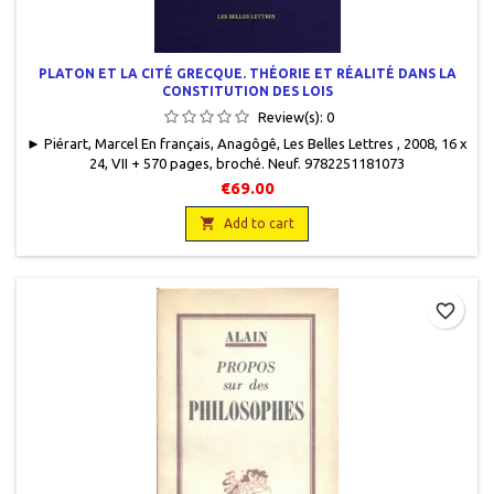
PLATON ET LA CITÉ GRECQUE. THÉORIE ET RÉALITÉ DANS LA
CONSTITUTION DES LOIS
Review(s):
0
► Piérart, Marcel En français, Anagôgê, Les Belles Lettres , 2008, 16 x
24, VII + 570 pages, broché. Neuf. 9782251181073
€69.00

Add to cart
favorite_border