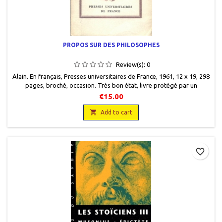
PROPOS SUR DES PHILOSOPHES
Review(s):
0
Alain. En français, Presses universitaires de France, 1961, 12 x 19, 298
pages, broché, occasion. Très bon état, livre protégé par un
plastique. En partie non coupé.
€15.00

Add to cart
favorite_border