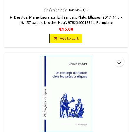
Review(s):
0
► Desclos, Marie-Laurence. En français, Philo, Ellipses, 2017, 14.5 x
19, 157 pages, broché. Neuf, 9782340018914 .Remplace
l'isbn 9782729802974 indisponible chez l'éditeur.
€16.00

Add to cart
favorite_border