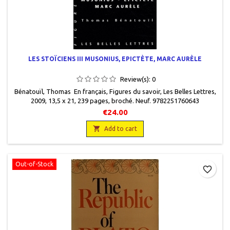
LES STOÏCIENS III MUSONIUS, EPICTÈTE, MARC AURÈLE
Review(s):
0
Bénatouïl, Thomas En français, Figures du savoir, Les Belles Lettres,
2009, 13,5 x 21, 239 pages, broché. Neuf. 9782251760643
€24.00

Add to cart
Out-of-Stock
favorite_border