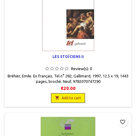
LES STOÏCIENS II
Review(s):
0
Bréhier, Emile. En français, Tel n° 282, Gallimard, 1997, 12.5 x 19, 1443
pages, broché. Neuf, 9782070747290
€20.00

Add to cart
favorite_border