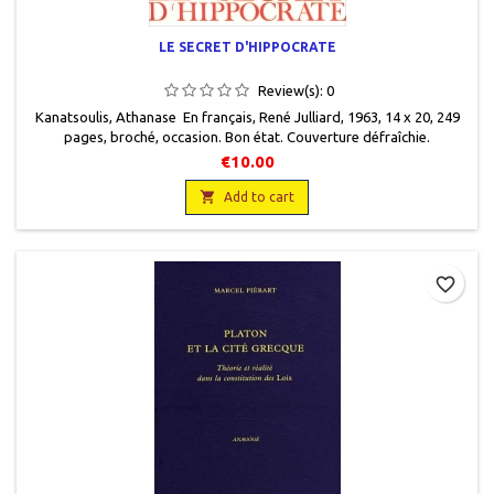
LE SECRET D'HIPPOCRATE
Review(s):
0
Kanatsoulis, Athanase En français, René Julliard, 1963, 14 x 20, 249
pages, broché, occasion. Bon état. Couverture défraîchie.
€10.00

Add to cart
favorite_border