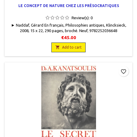
LE CONCEPT DE NATURE CHEZ LES PRÉSOCRATIQUES
Review(s):
0
► Naddaf, Gérard En français, Philosophies antiques, Klincksieck,
2008, 15 x 22, 290 pages, broché. Neuf, 9782252036648
€45.00

Add to cart
favorite_border