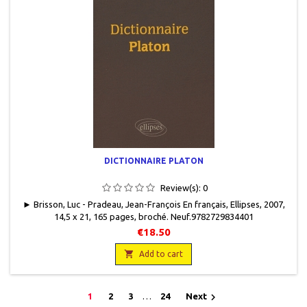
DICTIONNAIRE PLATON
Review(s):
0
► Brisson, Luc - Pradeau, Jean-François En français, Ellipses, 2007,
14,5 x 21, 165 pages, broché. Neuf.9782729834401
€18.50

Add to cart

1
2
3
…
24
Next