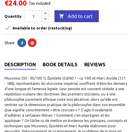
€24.00
Tax included

Add to cart
Quantity

Available to order (restocking)
Share
DESCRIPTION
BOOK DETAILS
REVIEWS
Musonius (30 - 95/100 ?), Épictète (50/60 ? - ca 130) et Marc Aurèle (121
- 180), représentants du stoïcisme impérial, souffrent d'être les derniers
d’une longue et fameuse lignée. Leur pensée est souvent réduite à une
répétition scolaire des doctrines des premiers stoïciens, ou à une
philosophie purement éthique voire moralisatrice, alors qu’elle est
centrée sur la dimension pratique de la philosophie dans son ensemble.
Que signifie concrètement « être stoïcien » ? S’agit-il seulement
d’adhérer à certaines thèses ? Comment s’en imprégner et les
appliquer ? On tâche ici de mettre en évidence les principes, concepts et
techniques que Musonius, Épictète et Marc Aurèle élaborent pour
résoudre, théoriquement et pratiquement, le problème de la mise en