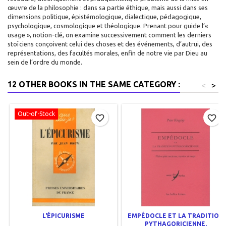
œuvre de la philosophie : dans sa partie éthique, mais aussi dans ses
dimensions politique, épistémologique, dialectique, pédagogique,
psychologique, cosmologique et théologique. Prenant pour guide l’«
usage », notion-clé, on examine successivement comment les derniers
stoïciens conçoivent celui des choses et des événements, d’autrui, des
représentations, des facultés morales, enfin de notre vie par Dieu au
sein de l’ordre du monde.
12 OTHER BOOKS IN THE SAME CATEGORY :
<
>
Out-of-Stock
favorite_border
favorite_border
L'ÉPICURISME
EMPÉDOCLE ET LA TRADITION
PYTHAGORICIENNE.