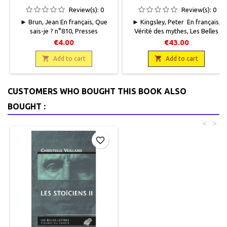
PHILOSOPHIE ANCIENNE,
Review(s):
0
Review(s):
0
MYSTÈRE ET MAGIE
► Brun, Jean En français, Que
► Kingsley, Peter En français,
sais-je ? n°810, Presses
Vérité des mythes, Les Belles
universitaires de France, 1962,
Lettres, 2010, 15 x 21,5, 500
€4.00
€43.00
11,5 x 17,5 128 pages
pages, broché. Neuf.
broché, occasion . Correct.

9782251324579

Add to cart
Add to cart
Couverture défraîchie. Papier
intérieur jauni, quelques
soulignés dans le texte.95 g
CUSTOMERS WHO BOUGHT THIS BOOK ALSO
BOUGHT :
<
>
favorite_border