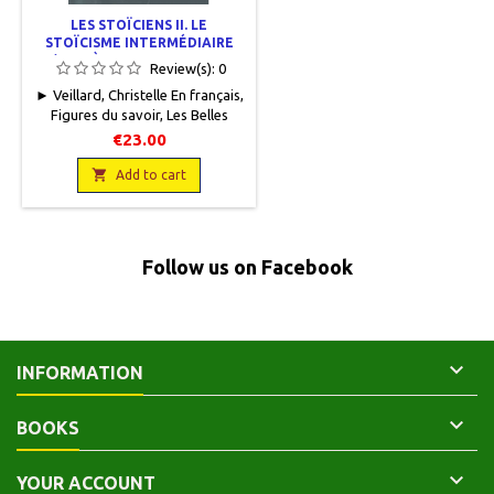
LES STOÏCIENS II. LE
STOÏCISME INTERMÉDIAIRE
(DIOGÈNE DE BABYLONIE,
Review(s):
0
PANÉTIUS DE RHODES,
► Veillard, Christelle En français,
POSIDONIUS D'APAMÉE)
Figures du savoir, Les Belles
Lettres, 2015, 12,5 x 19, 272
€23.00
pages, broché. Neuf.
9782251760803

Add to cart
Follow us on Facebook

INFORMATION

BOOKS

YOUR ACCOUNT