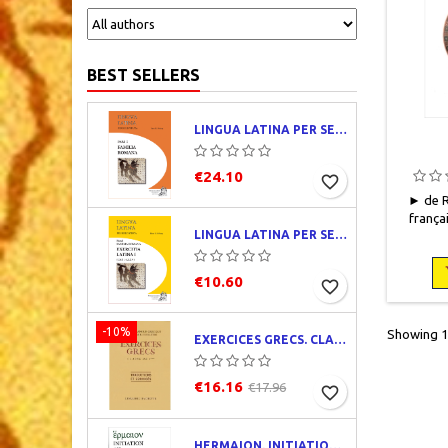
BEST SELLERS
LINGUA LATINA PER SE ILLUSTRATA. PARS I : FAMILIA ROMANA
€24.10
favorite_border
► de R
françai
LINGUA LATINA PER SE ILLUSTRATA. EXERCITIA LATINA I
1997, 1
broch
ne
€10.60
favorite_border
-10%
Showing 1-
EXERCICES GRECS. CLASSE DE QUATRIÈME. TRADUCTIONS ET CORRIGÉS
€16.16
€17.96
favorite_border
HERMAION. INITIATION AU GREC ANCIEN. CORRIGÉS PARTIELS