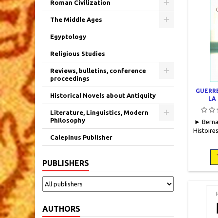
Roman Civilization
The Middle Ages
Egyptology
Religious Studies
Reviews, bulletins, conference
proceedings
GUERRE
Historical Novels about Antiquity
LA
Literature, Linguistics, Modern
Philosophy
► Berna
Histoires
Calepinus Publisher
1999, 
occasi
PUBLISHERS
état. 
AUTHORS