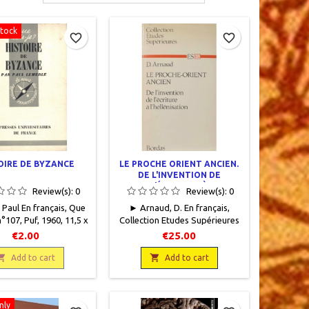
Stock
favorite_border
favorite_border
OIRE DE BYZANCE
LE PROCHE ORIENT ANCIEN.
DE L'INVENTION DE
L'ÉCRITURE À
Review(s):
0
Review(s):
0
L'HELLÉNISATION
 Paul En français , Que
► Arnaud, D. En français,
n°107 , Puf , 1960 , 11,5 x
Collection Etudes Supérieures
 128 pages , broché ,
102, Bordas, 1970, 13 x 22, 290
€2.00
€25.00
. Correct, couverture
pages, broché,
hie. Papier intérieur

occasion.9781557005038 Bon

Add to cart
Add to cart
uelques soulignés dans
état. Couverture défraîchie
le texte .
avec les bords frottés. Haut et
dos insolés.
nly