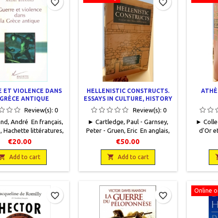
favorite_border
favorite_border
 ET VIOLENCE DANS
HELLENISTIC CONSTRUCTS.
ATHÈ
 GRÈCE ANTIQUE
ESSAYS IN CULTURE, HISTORY
AND HISTORIOGRAPHY
Review(s):
0
Review(s):
0
nd, André En français,
► Cartledge, Paul - Garnsey,
► Colle
, Hachette littératures,
Peter - Gruen, Eric En anglais,
d'Or e
14 x 22,5, 452 pages,
University of California Press,
1965, 
€20.00
€50.00
broché,
1997, 16 x 23,5, 319 pages,
relié, o
on,9782012353398Bon

relié, occasion. Comme neuf

Reliur
Add to cart
Add to cart
Couverture défraîchie.
avec sa jaquette éditeur.
Online o
favorite_border
favorite_border