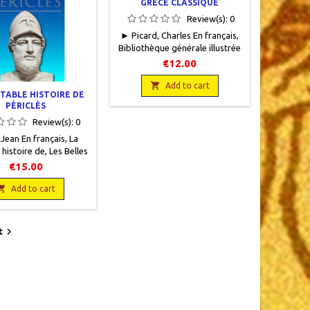
GRÈCE CLASSIQUE
Review(s):
0
► Picard, Charles En français,
Bibliothèque générale illustrée
- 16, Les Editions Rieder, 1930,
€12.00
16 x 20, 108 pages, broché,
occasion. Couverture en bon

Add to cart
ITABLE HISTOIRE DE
état avec de nombreuses
PÉRICLÈS
rousseurs tout comme le
Review(s):
0
papier intérieur. Protégé par un
rhodoïd.
 Jean En français, La
 histoire de, Les Belles
s, 2008, 11 x 18, 177
€15.00
pages, broché.
f.9782251040011

Add to cart

t