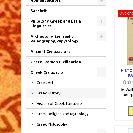
Roman Authors
Sanskrit
Out-of-
Philology, Greek and Latin
Linguistics
Archeology, Epigraphy,
Paleography, Papyrology
Ancient Civilizations
Greco-Roman Civilization
HISTO
Greek Civilization
DA
Greek Art
► Wallo
Greek History
Bouqu
1988,
History of Greek literature
broché
Bords 
Greek Religion and Mythology
jau
Greek Philosophy