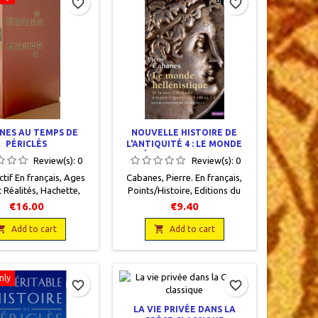
favorite_border
favorite_border
NES AU TEMPS DE
NOUVELLE HISTOIRE DE
PÉRICLÈS
L'ANTIQUITÉ 4 : LE MONDE
HELLÉNISTIQUE DE LA MORT
Review(s):
0
Review(s):
0
D'ALEXANDRE À LA PAIX
ctif En français, Ages
Cabanes, Pierre. En français,
D'APAMÉE (323-188)
t Réalités, Hachette,
Points/Histoire, Editions du
16 x 24,5, 298 pages,
Seuil, 1995, 11 x 18, 276 pages,
€16.00
€9.40
ccasion.Très bon état.
broché.Neuf. 9782020131308
e éditeur simili cuir


Add to cart
Add to cart
bordeaux
nly
favorite_border
favorite_border
LA VIE PRIVÉE DANS LA