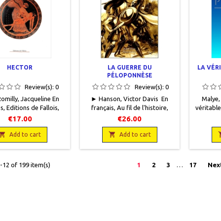
HECTOR
LA GUERRE DU
LA VÉR
PÉLOPONNÈSE
Review(s):
0
Review(s):
0
omilly, Jacqueline En
► Hanson, Victor Davis En
Malye,
s, Editions de Fallois,
français, Au fil de l'histoire,
véritable
5,5 x 22,5, 286 pages,
Flammarion, 2008, 15 x 24, 480
Lettre
€17.00
€26.00
é, occasion. Comme
pages, broché. Neuf.
uf.9782877062879

9782082103275

Neu
Add to cart
Add to cart
12 of 199 item(s)
1
2
3
…
17
Nex