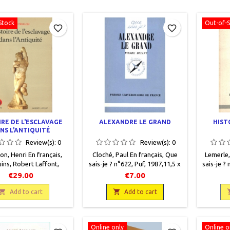
Stock
Out-of-
favorite_border
favorite_border
IRE DE L'ESCLAVAGE
ALEXANDRE LE GRAND
HIST
NS L'ANTIQUITÉ
Review(s):
0
Review(s):
0
n, Henri En français,
Cloché, Paul En français , Que
Lemerle,
ins, Robert Laffont,
sais-je ? n°622, Puf , 1987,11,5 x
sais-je ? 
13 x 20, 1101 pages,
17,5 , 128 pages , broché ,
17,5 ,
€29.00
€7.00
, occasion. Bon état.
occasion. Bon état, 3e édition
occasion
des pages intérieures


mise à jour.
défraîc
Add to cart
Add to cart
légèrement
jauni, q
nis.9782221049532
Online only
Online o