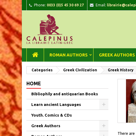
Phone:
0033 (0)5 45 30 69 27
Email:
librairie@calep
A
(
C
Si
add_circle_outline
((
You
Wi
ROMAN AUTHORS
GREEK AUTHORS
Categories
Greek Civilization
Greek History
HOME
Bibliophily and antiquarian Books
Learn ancient Languages
Youth. Comics & CDs
Greek Authors
There are