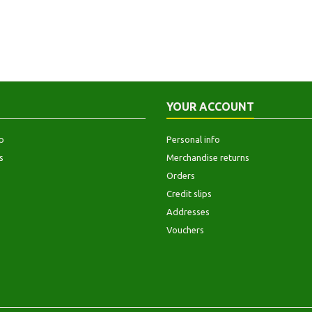
YOUR ACCOUNT
p
Personal info
s
Merchandise returns
Orders
Credit slips
Addresses
Vouchers