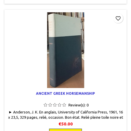
favorite_border
ANCIENT GREEK HORSEMANSHIP
Review(s):
0
► Anderson, J. K. En anglais, University of California Press, 1961, 16
x 23,5, 329 pages, relié, occasion. Bon état. Relié pleine toile noire et
crème. Mouillure au coin haut recto et verso de couverture. Jaquette
€50.00
découpée et collée sur les pages blanches de garde. Ex libris