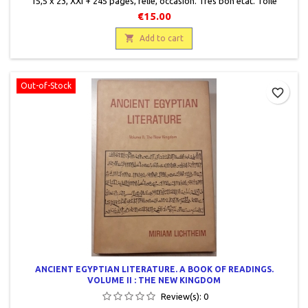
15,5 x 23, XXI + 245 pages, relié, occasion. Très bon état. Toilé
éditeur brun clair. Jaquette éditeur.9780520094437
€15.00

Add to cart
Out-of-Stock
favorite_border
ANCIENT EGYPTIAN LITERATURE. A BOOK OF READINGS.
VOLUME II : THE NEW KINGDOM
Review(s):
0