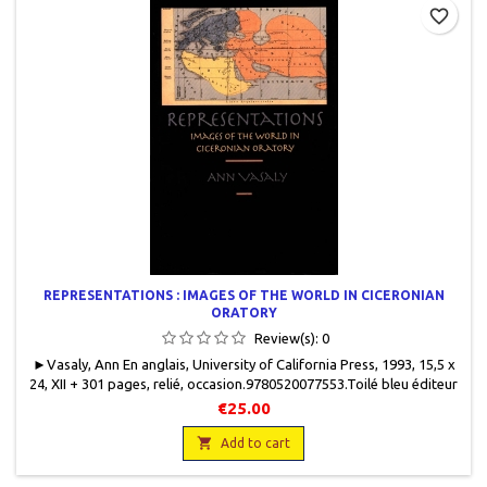
favorite_border
REPRESENTATIONS : IMAGES OF THE WORLD IN CICERONIAN
ORATORY
Review(s):
0
► Vasaly, Ann En anglais , University of California Press , 1993 , 15,5 x
24 , XII + 301 pages , relié , occasion.9780520077553 .Toilé bleu éditeur
avec sa jaquette. Dos imprimé (auteur et titre). Bon état. Nombreux
€25.00
soulignés au crayon dans le texte.

Add to cart