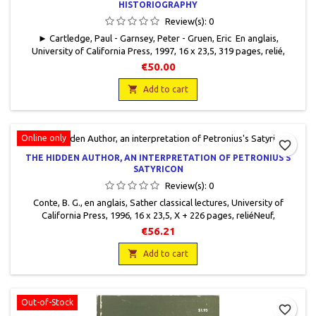
HISTORIOGRAPHY
Review(s):
0
► Cartledge, Paul - Garnsey, Peter - Gruen, Eric En anglais,
University of California Press, 1997, 16 x 23,5, 319 pages, relié,
occasion. Comme neuf avec sa jaquette éditeur.
€50.00

Add to cart
Online only
favorite_border
THE HIDDEN AUTHOR, AN INTERPRETATION OF PETRONIUS'S
SATYRICON
Review(s):
0
Conte, B. G., en anglais, Sather classical lectures, University of
California Press, 1996, 16 x 23,5, X + 226 pages, reliéNeuf,
9780520207158
€56.21

Add to cart
Out-of-Stock
favorite_border