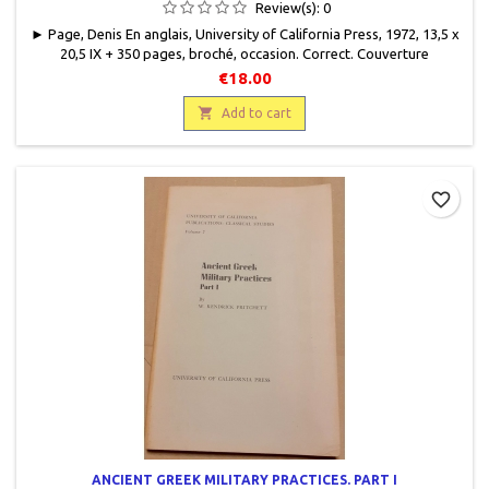
Review(s):
0
► Page, Denis En anglais, University of California Press, 1972, 13,5 x
20,5 IX + 350 pages, broché, occasion. Correct. Couverture
défraîchie, bords frottés, haut de couverture recto et haut de dos,
€18.00
insolés au verso. Bon état intérieur.9780520009837

Add to cart
favorite_border
ANCIENT GREEK MILITARY PRACTICES. PART I