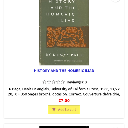
HISTORY AND THE HOMERIC ILIAD
Review(s):
0
► Page, Denis En anglais, University of California Press, 1966, 13,5 x
20, IX + 350 pages broché, occasion . Correct. Couverture défraîchie,
bords frottés. Bon état intérieur.
€7.00

Add to cart