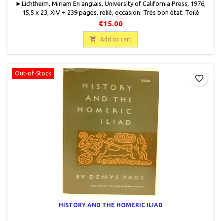
►Lichtheim, Miriam En anglais, University of California Press, 1976,
15,5 x 23, XIV + 239 pages, relié, occasion. Très bon état. Toilé
éditeur brun clair. Jaquette éditeur.9780520029651
€15.00

Add to cart
Out-of-Stock
favorite_border
HISTORY AND THE HOMERIC ILIAD