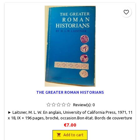
favorite_border
THE GREATER ROMAN HISTORIANS
Review(s):
0
► Laitsner, M. L. W. En anglais, University of California Press, 1971, 11
x 18, IX + 196 pages, broché, occasion.Bon état. Bords de couverture
légèrement frottés. Nom du propriétaire au stylo sur la page de
€7.00
garde. 9780520006881

Add to cart