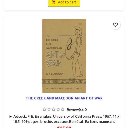
manuscrit au stylo bleu.

Add to cart
favorite_border
THE GREEK AND MACEDONIAN ART OF WAR
Review(s):
0
► Adcock, F. E. En anglais, University of California Press, 1967, 11 x
18,5, 109 pages, broché, occasion.Bon état. Ex libris manuscrit
(stylo)en haut de page de garde.
€15.00