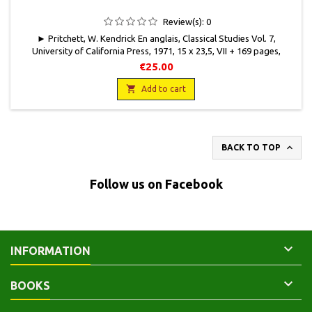
Review(s):
0
► Pritchett, W. Kendrick En anglais, Classical Studies Vol. 7,
University of California Press, 1971, 15 x 23,5, VII + 169 pages,
broché, occasion. Bon état. Bords de couvertures insolés.
€25.00

Add to cart

BACK TO TOP
Follow us on Facebook

INFORMATION

BOOKS