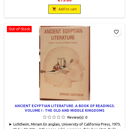

Add to cart
Out-of-Stock
favorite_border
ANCIENT EGYPTIAN LITERATURE. A BOOK OF READINGS.
VOLUME I : THE OLD AND MIDDLE KINGDOMS
Review(s):
0
► Lichtheim, Miriam En anglais, University of California Press, 1973,