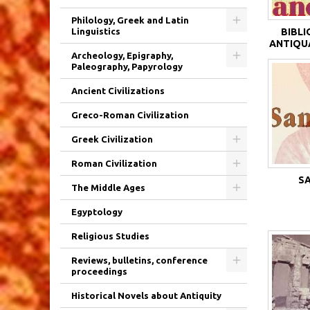
Philology, Greek and Latin
Linguistics
BIBLI
ANTIQU
Archeology, Epigraphy,
Paleography, Papyrology
Ancient Civilizations
Greco-Roman Civilization
Greek Civilization
Roman Civilization
S
The Middle Ages
Egyptology
Religious Studies
Reviews, bulletins, conference
proceedings
Historical Novels about Antiquity