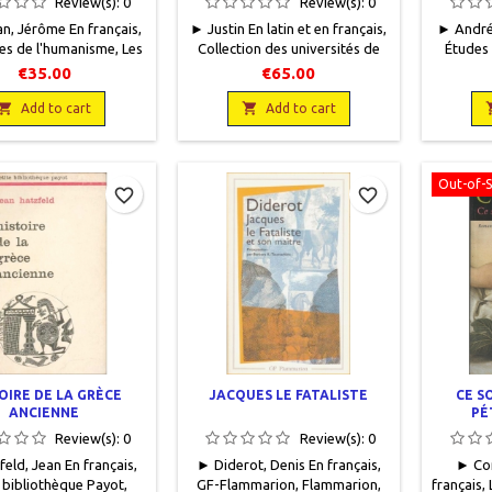
Review(s):
0
Review(s):
0
XXIV – XLIV
n, Jérôme En français,
► Justin En latin et en français,
► André,
es de l'humanisme, Les
Collection des universités de
Études
ettres, 2020,14 x 22,5,
France, Les Belles Lettres,
Librairie 
€35.00
€65.00
06 pages, broché.Neuf.
2020,13 x 19, X + 486 pages,
x 25, 12
9782251450254

broché.Neuf. 9782251014876

9
Add to cart
Add to cart
Out-of-
favorite_border
favorite_border
OIRE DE LA GRÈCE
JACQUES LE FATALISTE
CE S
ANCIENNE
PÉ
Review(s):
0
Review(s):
0
eld, Jean En français,
► Diderot, Denis En français,
► Com
 bibliothèque Payot,
GF-Flammarion, Flammarion,
français,