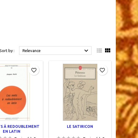



Sort by :
Relevance
favorite_border
favorite_border
TS À REDOUBLEMENT
LE SATIRICON
EN LATIN