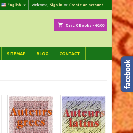

English
Welcome,
Sign in
or
Create an account
×
×
×
×
shopping_cart
Cart:
0
Books - €0.00
)
n
SITEMAP
BLOG
CONTACT
t