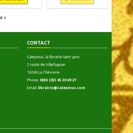
f.9782252025123
couverture, intérieur en très
bon état. 9782251334097

t
CONTACT
Calepinus, la librairie latin-grec
2 route de Villefagnan
16240 La Chèvrerie
Phone:
0033 (0)5 45 30 69 27
Email:
librairie@calepinus.com