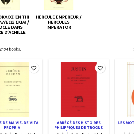
ΛΟΣ ἘΝ ΤΗ͂Ι ΤΟ
HERCULE EMPEREUR /
Σ ΣΚΙΑ͂Ι / PATRO
HERCULES
DANS L’OMB
IMPERATOR
CHILLE
 2194 books.
favorite_border
favorite_border
E DE MA VIE. DE VITA
ABRÉGÉ DES HISTOIRES
LES MO
PROPRIA
PHILIPPIQUES DE TROGUE
POMPÉE. TOME III : LIVRES