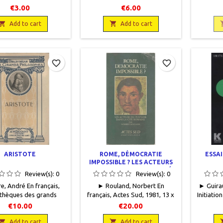
s Payot, 1975,11 x 18,
1997, 11 x 18, 355 pages,
2004, 
€3.00
€6.00
es, broché, occasion.
broché, occasion. Très bon
tableau
 Couverture défraîchie.

état.9782080709042

double 
Add to cart
Add to cart
ier intérieur jauni.
Bon éta
 soulignés au crayon.
frot
favorite_border
favorite_border
ARISTOTE
ROME, DÉMOCRATIE
ESSAI
IMPOSSIBLE ? LES ACTEURS
DU POUVOIR DANS LA CITÉ
Review(s):
0
Review(s):
0
ROMAINE
e, André En français,
► Rouland, Norbert En
► Guirau
othèques des grands
français, Actes Sud, 1981, 13 x
Initiation
osophes anciens et
24, 360 pages, broché,
B1 : pr
€10.00
€20.00
es, Albert Méricant
occasion. Etat satisfaisant.
Klincksi
 sans date, 11,5 x 17,5,

Couverture défraichie.

Add to cart
Add to cart