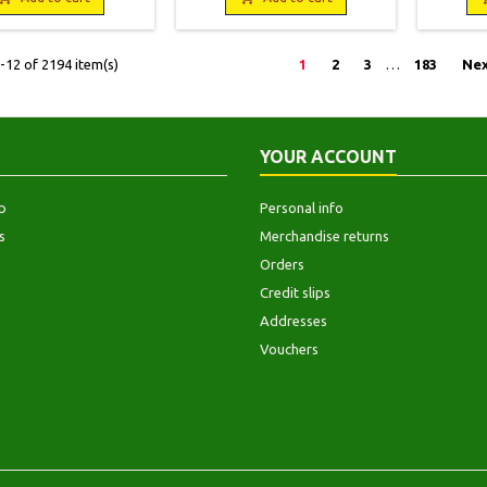
0 pages, broché,
Pelliculage qui se décolle au
Neu
n.Elégante couverture
coin haut avec des marques.
o. Bon état. Quelques
Bon état intérieur.
12 of 2194 item(s)
1
2
3
…
183
Nex
lignés au crayon.
9782702896648
YOUR ACCOUNT
p
Personal info
s
Merchandise returns
Orders
Credit slips
Addresses
Vouchers