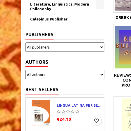
Literature, Linguistics, Modern
Philosophy
GREEK 
Calepinus Publisher
PUBLISHERS
AUTHORS
REVIEWS
CON
PRO
BEST SELLERS
LINGUA LATINA PER SE ILLUSTRATA. PARS I : FAMILIA ROMANA
€24.10
favorite_border