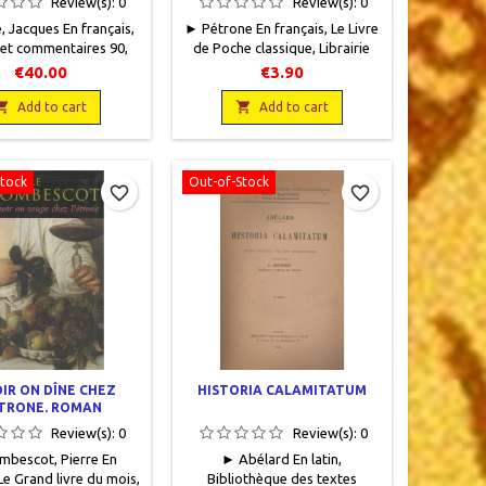
Review(s):
0
Review(s):
0
 Jacques En français,
► Pétrone En français, Le Livre
 et commentaires 90,
de Poche classique, Librairie
C. Klincksieck, 1978, 16
Générale Française, 1995, 11 x
€40.00
€3.90
9 pages, broché. Neuf.
18, 180 pages, broché,
782252019160

occasion. Très bon état.

Add to cart
Add to cart
9782253236559
Stock
Out-of-Stock
favorite_border
favorite_border
OIR ON DÎNE CHEZ
HISTORIA CALAMITATUM
TRONE. ROMAN
Review(s):
0
Review(s):
0
bescot, Pierre En
► Abélard En latin,
 Le Grand livre du mois,
Bibliothèque des textes