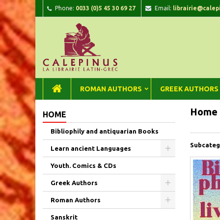
Phone:
0033 (0)5 45 30 69 27
Email:
librairie@calep
A
(
C
Si
add_circle_outline
((
You
Wi
ROMAN AUTHORS
GREEK AUTHORS
Home
HOME
Bibliophily and antiquarian Books
Subcateg
Learn ancient Languages
Youth. Comics & CDs
Greek Authors
Roman Authors
Sanskrit