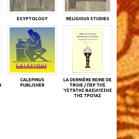
EGYPTOLOGY
RELIGIOUS STUDIES
CALEPINUS
LA DERNIÈRE REINE DE
N
PUBLISHER
TROIE / ΠΕΡῚ ΤΗ͂Σ Ὑ
ΣΤΆΤΗΣ ΒΑΣΙΛΊΣΣΗΣ Τ
Η͂Σ ΤΡΟΊΑΣ