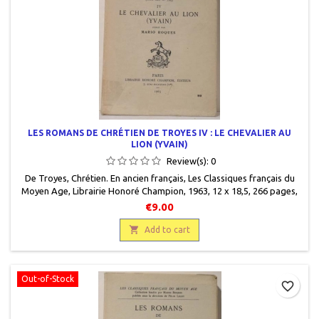
LES ROMANS DE CHRÉTIEN DE TROYES IV : LE CHEVALIER AU
LION (YVAIN)
Review(s):
0
De Troyes, Chrétien. En ancien français, Les Classiques français du
Moyen Age, Librairie Honoré Champion, 1963, 12 x 18,5, 266 pages,
broché, occasion. Bon état. Protégé par un rhodoïd. Nom au stylo
€9.00
sur la page de titre.

Add to cart
Out-of-Stock
favorite_border