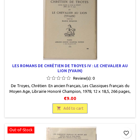
LES ROMANS DE CHRÉTIEN DE TROYES IV : LE CHEVALIER AU
LION (YVAIN)
Review(s):
0
De Troyes, Chrétien En ancien français, Les Classiques français du
Moyen Age, Librairie Honoré Champion, 1978, 12 x 18,5, 266 pages,
broché, occasion. Comme neuf.
€9.00

Add to cart
Out-of-Stock
favorite_border