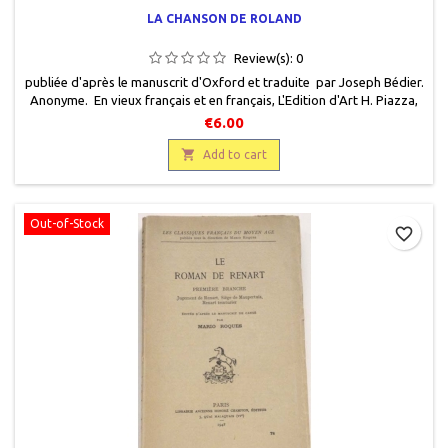
LA CHANSON DE ROLAND
Review(s):
0
publiée d'après le manuscrit d'Oxford et traduite par Joseph Bédier.
Anonyme. En vieux français et en français, L'Edition d'Art H. Piazza,
1930, 13 x 19, XV + 356 pages, broché, occasion. Bon état. Belle
€6.00
impression sur vélin ivoire. Annotations discrètes en marge du texte
en vieux français sur une cinquantaine de pages.

Add to cart
Out-of-Stock
favorite_border