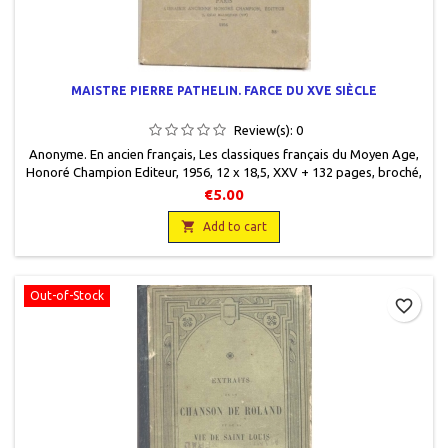
MAISTRE PIERRE PATHELIN. FARCE DU XVE SIÈCLE
Review(s):
0
Anonyme. En ancien français, Les classiques français du Moyen Age,
Honoré Champion Editeur, 1956, 12 x 18,5, XXV + 132 pages, broché,
occasion.Correct. Protégé par un papier cristal.
€5.00

Add to cart
Out-of-Stock
favorite_border