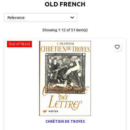
OLD FRENCH

Relevance
Showing 1-12 of 51 item(s)
Out-of-Stock
favorite_border
CHRÉTIEN DE TROYES