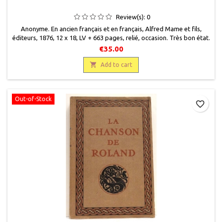
Review(s):
0
Anonyme. En ancien français et en français, Alfred Mame et fils,
éditeurs, 1876, 12 x 18, LV + 663 pages, relié, occasion. Très bon état.
Demi percaline bleu profond. Dos lisse avec fleurons, haut et bas
€35.00
gravés à froid. Titres gravés or. Plats cartonnés jaunes imprimés,
coins émoussés. Très bon état intérieur .

Add to cart
Out-of-Stock
favorite_border