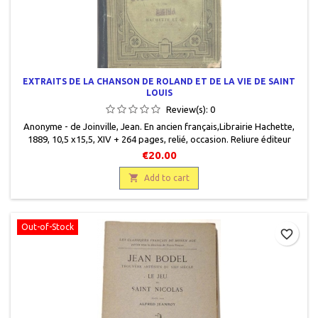
EXTRAITS DE LA CHANSON DE ROLAND ET DE LA VIE DE SAINT
LOUIS
Review(s):
0
Anonyme - de Joinville, Jean. En ancien français,Librairie Hachette,
1889, 10,5 x15,5, XIV + 264 pages, relié, occasion. Reliure éditeur
demi percaline verte correcte. Plats cartonnés beige avec motifs
€20.00
décoratifs art déco frottés sur les bords avec un tampon sur le plat
recto. Papier intérieur jauni.

Add to cart
Out-of-Stock
favorite_border