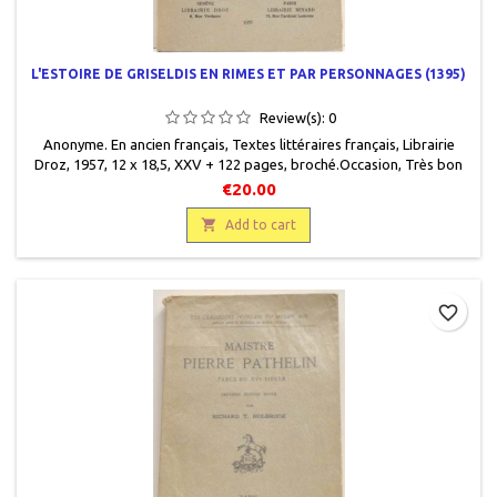
L'ESTOIRE DE GRISELDIS EN RIMES ET PAR PERSONNAGES (1395)
Review(s):
0
Anonyme. En ancien français, Textes littéraires français, Librairie
Droz, 1957, 12 x 18,5, XXV + 122 pages, broché.Occasion, Très bon
état .
€20.00

Add to cart
favorite_border