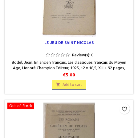
LE JEU DE SAINT NICOLAS
Review(s):
0
Bodel, Jean. En ancien français, Les classiques français du Moyen
Age, Honoré Champion Editeur, 1925, 12 x 18,5, XIII + 92 pages,
broché, occasion. Bon état. Papier un peu jauni.
€5.00

Add to cart
Out-of-Stock
favorite_border