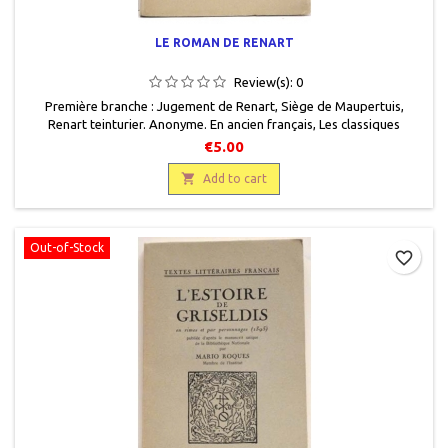
LE ROMAN DE RENART
Review(s):
0
Première branche : Jugement de Renart, Siège de Maupertuis,
Renart teinturier. Anonyme. En ancien français , Les classiques
français du Moyen Age, Honoré Champion Editeur, 1948, 12 x 18,5,
€5.00
XXII + 188 pages, broché, occasion. Bon état. Papier un peu jauni.

Add to cart
Out-of-Stock
favorite_border