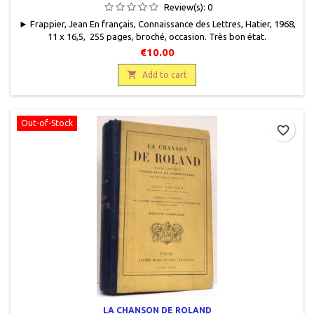
Review(s):
0
► Frappier, Jean En français, Connaissance des Lettres, Hatier, 1968,
11 x 16,5, 255 pages, broché, occasion. Très bon état.
€10.00

Add to cart
Out-of-Stock
favorite_border
LA CHANSON DE ROLAND