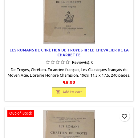
LES ROMANS DE CHRÉTIEN DE TROYES III : LE CHEVALIER DE LA
CHARRETTE
Review(s):
0
De Troyes, Chrétien. En ancien français, Les Classiques français du
Moyen Age, Librairie Honoré Champion, 1969, 11,5 x 17,5, 240 pages,
broché, occasion. Bon état. Protégé par un rhodoïd. Nom au stylo
€8.00
sur la page de titre.

Add to cart
Out-of-Stock
favorite_border