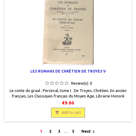
LES ROMANS DE CHRÉTIEN DE TROYES V
Review(s):
0
Le conte du graal : Perceval, tome I. De Troyes, Chrétien. En ancien
français, Les Classiques français du Moyen Age, Librairie Honoré
Champion, 1975, 11,5 x 17,5, 187 pages, broché, occasion. Comme
€9.00
neuf. Protégé par un rhodoïd. Non coupé.

Add to cart

1
2
3
…
5
Next