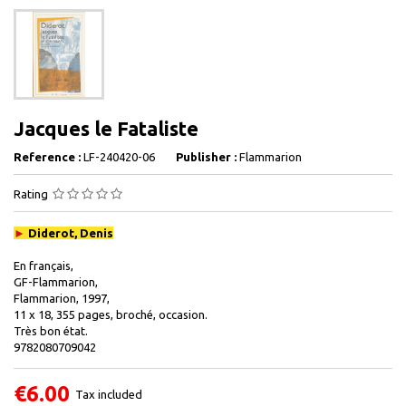
Jacques le Fataliste
Reference :
LF-240420-06
Publisher :
Flammarion
Rating
►
Diderot, Denis
En français,
GF-Flammarion,
Flammarion, 1997,
11 x 18, 355 pages, broché, occasion.
Très bon état.
9782080709042
€6.00
Tax included