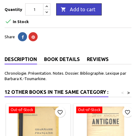

Add to cart
Quantity

In Stock
Share
DESCRIPTION
BOOK DETAILS
REVIEWS
Chronologie. Présentation. Notes. Dossier. Bibliographie. Lexique par
Barbara K.-Toumarkine.
12 OTHER BOOKS IN THE SAME CATEGORY :
<
>
Out-of-Stock
Out-of-Stock
favorite_border
favorite_border