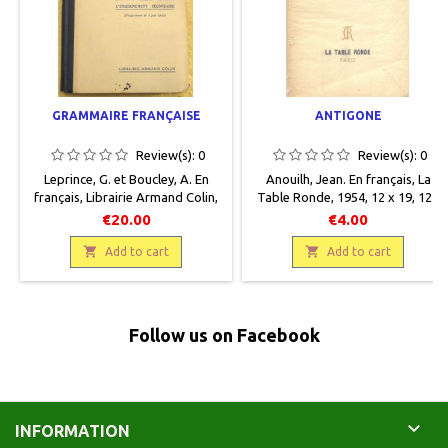
GRAMMAIRE FRANÇAISE
ANTIGONE
Review(s):
0
Review(s):
0
Leprince, G. et Boucley, A. En
Anouilh, Jean. En français, La
français, Librairie Armand Colin,
Table Ronde, 1954, 12 x 19, 124
1928, 12.5 x 19.5, 333 pages,
pages, broché, occasion. Bon
€20.00
€4.00
relié, occasion. Demi percaline
état. Couverture défraîchie.
bleu. Cartonnage éditeur. Bon

Papier jauni. Protégé par un

Add to cart
Add to cart
état. Coins légèrement usés.
papier cristal.
Petite tache d'encre en bas de
recto de couverture.
Follow us on Facebook

INFORMATION