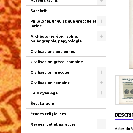
Auteurs latins
Sanskrit
Philologie, linguistique grecque et
latine
Archéologie, épigraphie,
paléographie, papyrologie
Civilisations anciennes
Civilisation gréco-romaine
Civilisation grecque
Civilisation romaine
Le Moyen Âge
Égyptologie
Études religieuses
DESCRI
Revues, bulletins, actes
Actes du V