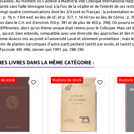
sautels. Au moment où s'achève à Madrid le VIIe Colloque International Hippo
larité sans faille témoigne tout à la fois de la vitalité et de l'intérêt de ces 
ingt-quatre communications dont les 3/4 sont en français ; la présentation ma
 p. 76, n. 1 lire ead. au lieu de id., et p. 327, 1. 16 πότου au lieu de τόπου ; p.
s dans le C.H. est d'environ 350 p. 381 et de plus de 450 p. 396). On pourra n
différentes, alors qu'un thème unique était retenu pour le Colloque. Mais cet 
, qui est, bien entendu, compatible avec une diversité des approches et des mét
me Anacos mis au point à l'université Laval et sûrement prometteur ; mais le
oms de plantes narcotiques d'autre part) pèchent tantôt par excès, et tantôt p
fascicule 495-496, Janvier-juin 1991. pp. 288-290.
RES LIVRES DANS LA MÊME CATÉGORIE :
 de stock
Rupture de stock
Rupture 
favorite_border
favorite_border