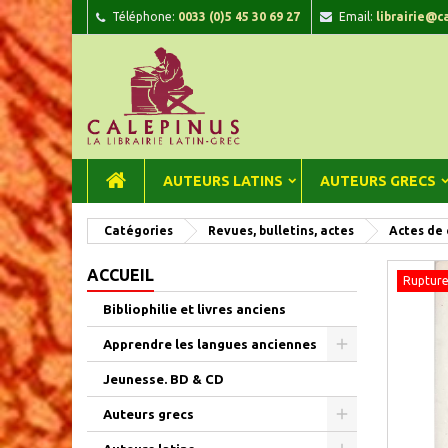
Téléphone:
0033 (0)5 45 30 69 27
Email:
librairie@c
A
C
C
add_circle_outline
Vou
Nom
AUTEURS LATINS
AUTEURS GRECS
Catégories
Revues, bulletins, actes
Actes de 
ACCUEIL
Rupture
Bibliophilie et livres anciens
Apprendre les langues anciennes
Jeunesse. BD & CD
Auteurs grecs