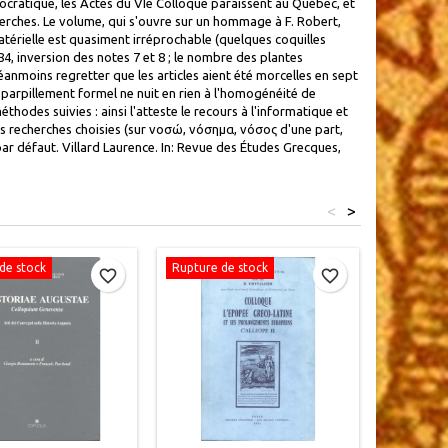
cratique, les Actes du VIe Colloque paraissent au Québec, et
recherches. Le volume, qui s'ouvre sur un hommage à F. Robert,
térielle est quasiment irréprochable (quelques coquilles
 384, inversion des notes 7 et 8 ; le nombre des plantes
éanmoins regretter que les articles aient été morcelles en sept
éparpillement formel ne nuit en rien à l'homogénéité de
hodes suivies : ainsi l'atteste le recours à l'informatique et
s recherches choisies (sur νοσώ, νόσημα, νόσος d'une part,
ar défaut. Villard Laurence. In: Revue des Études Grecques,
<
>
de stock
Rupture de stock
favorite_border
favorite_border