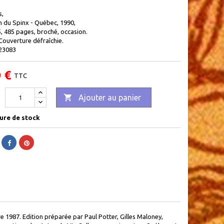
s,
n du Spinx - Québec, 1990,
5, 485 pages, broché, occasion.
Couverture défraîchie.
23083
 €
TTC

Ajouter au panier
ure de stock
 1987. Edition préparée par Paul Potter, Gilles Maloney,