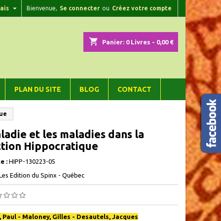

ais
Bienvenue,
Se connecter
ou
Créez votre compte
×
×
×
shopping_cart
Panier:
0
Livres - 0,00 €
n
PLAN DU SITE
BLOG
CONTACT
s
que
ladie et les maladies dans la
ction Hippocratique
e :
HIPP-130223-05
Les Edition du Spinx - Québec
, Paul - Maloney, Gilles - Desautels, Jacques