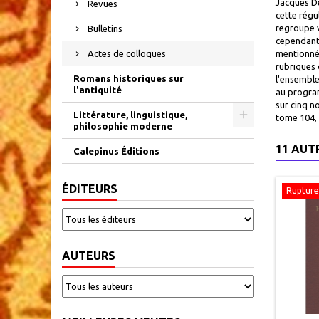
Jacques De
Revues
cette régu
regroupe v
Bulletins
cependant :
Actes de colloques
mentionnée
rubriques 
Romans historiques sur
l'ensemble
l'antiquité
au program
sur cinq n
Littérature, linguistique,
tome 104, 
philosophie moderne
11 AUT
Calepinus Éditions
ÉDITEURS
Rupture
AUTEURS