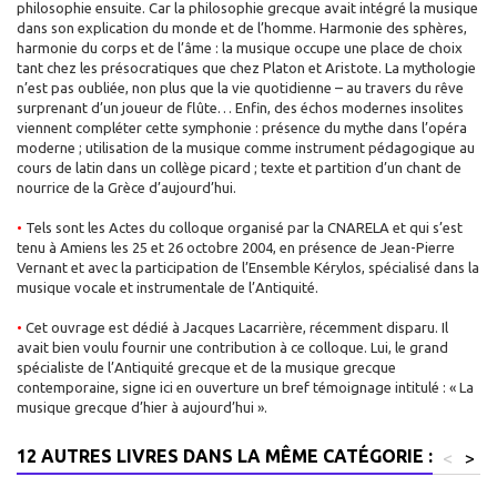
philosophie ensuite. Car la philosophie grecque avait intégré la musique
dans son explication du monde et de l’homme. Harmonie des sphères,
harmonie du corps et de l’âme : la musique occupe une place de choix
tant chez les présocratiques que chez Platon et Aristote. La mythologie
n’est pas oubliée, non plus que la vie quotidienne – au travers du rêve
surprenant d’un joueur de flûte… Enfin, des échos modernes insolites
viennent compléter cette symphonie : présence du mythe dans l’opéra
moderne ; utilisation de la musique comme instrument pédagogique au
cours de latin dans un collège picard ; texte et partition d’un chant de
nourrice de la Grèce d’aujourd’hui.
•
Tels sont les Actes du colloque organisé par la CNARELA et qui s’est
tenu à Amiens les 25 et 26 octobre 2004, en présence de Jean-Pierre
Vernant et avec la participation de l’Ensemble Kérylos, spécialisé dans la
musique vocale et instrumentale de l’Antiquité.
•
Cet ouvrage est dédié à Jacques Lacarrière, récemment disparu. Il
avait bien voulu fournir une contribution à ce colloque. Lui, le grand
spécialiste de l’Antiquité grecque et de la musique grecque
contemporaine, signe ici en ouverture un bref témoignage intitulé : « La
musique grecque d’hier à aujourd’hui ».
12 AUTRES LIVRES DANS LA MÊME CATÉGORIE :
<
>