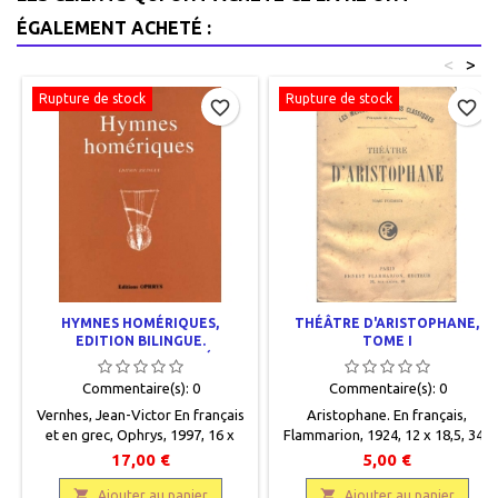
ÉGALEMENT ACHETÉ :
<
>
Rupture de stock
Rupture de stock
favorite_border
favorite_border
HYMNES HOMÉRIQUES,
THÉÂTRE D'ARISTOPHANE,
EDITION BILINGUE.
TOME I
TRADUCTION DE RENÉE
JACQUIN
Commentaire(s):
0
Commentaire(s):
0
Vernhes, Jean-Victor En français
Aristophane. En français,
et en grec, Ophrys, 1997, 16 x
Flammarion, 1924, 12 x 18,5, 342
21,5, 164 pages, broché. Neuf.
pages, broché, occasion. Correct,
17,00 €
5,00 €
9782708008663 Épuisé.
beaucoup d'annotations.


Ajouter au panier
Ajouter au panier