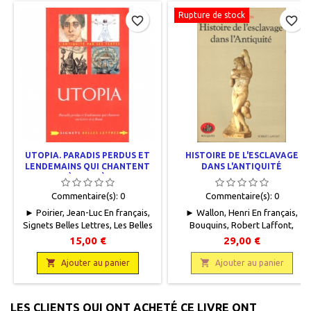
Rupture de stock
favorite_border
favorite_border
UTOPIA. PARADIS PERDUS ET
HISTOIRE DE L'ESCLAVAGE
LENDEMAINS QUI CHANTENT
DANS L'ANTIQUITÉ
EN GRÈCE ET À ROME
Commentaire(s):
0
Commentaire(s):
0
► Poirier, Jean-Luc En français,
► Wallon, Henri En français,
Signets Belles Lettres, Les Belles
Bouquins, Robert Laffont,
Lettres, 2022, 11 x 18, XXVIII +
1988,13 x 20, 1101 pages,
15,00 €
29,00 €
340 pages dont 3 cartes. Index.
broché, occasion. Bon état.
Bibliographie, broché. Neuf.

Bords des pages intérieures

Ajouter au panier
Ajouter au panier
9782251453415
légèrement
jaunis.9782221049532
LES CLIENTS QUI ONT ACHETÉ CE LIVRE ONT