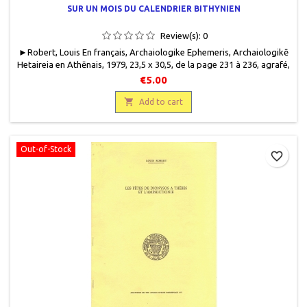
SUR UN MOIS DU CALENDRIER BITHYNIEN
Review(s):
0
► Robert, Louis En français, Archaiologike Ephemeris, Archaiologikē
Hetaireia en Athēnais, 1979, 23,5 x 30,5, de la page 231 à 236, agrafé,
occasion. Bon état.49 g.
€5.00

Add to cart
Out-of-Stock
favorite_border