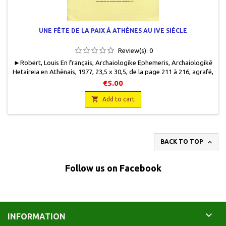
UNE FÊTE DE LA PAIX À ATHÈNES AU IVE SIÈCLE
Review(s):
0
► Robert, Louis En français, Archaiologike Ephemeris, Archaiologikē
Hetaireia en Athēnais, 1977, 23,5 x 30,5, de la page 211 à 216, agrafé,
occasion. Bon état. 51 g.
€5.00

Add to cart

BACK TO TOP
Follow us on Facebook

INFORMATION