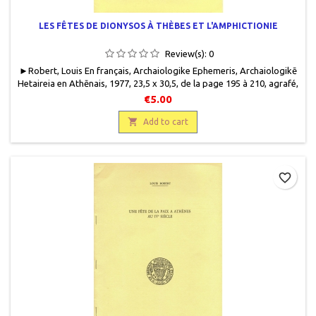
LES FÊTES DE DIONYSOS À THÈBES ET L'AMPHICTIONIE
Review(s):
0
► Robert, Louis En français, Archaiologike Ephemeris, Archaiologikē
Hetaireia en Athēnais, 1977, 23,5 x 30,5, de la page 195 à 210, agrafé,
occasion. Bon état. 80 g.
€5.00

Add to cart
favorite_border