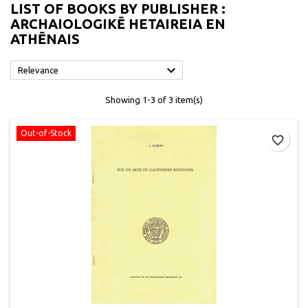
LIST OF BOOKS BY PUBLISHER :
ARCHAIOLOGIKĒ HETAIREIA EN
ATHĒNAIS

Relevance
Showing 1-3 of 3 item(s)
Out-of-Stock
favorite_border