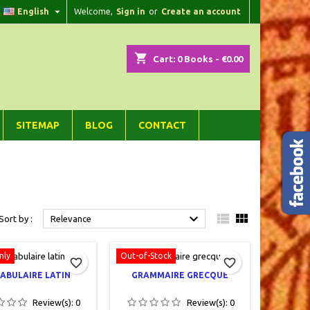

English
Welcome,
Sign in
or
Create an account
×
×
×
×
shopping_cart
Cart:
0
Books - €0.00
)
n
SITEMAP
BLOG
CONTACT
t



Sort by :
Relevance
nly
Out-of-Stock
favorite_border
favorite_border
ABULAIRE LATIN
GRAMMAIRE GRECQUE
Review(s):
0
Review(s):
0