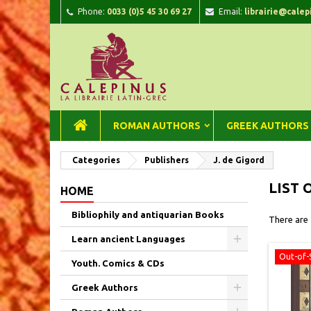
Phone:
0033 (0)5 45 30 69 27
Email:
librairie@calep
A
(
C
Si
add_circle_outline
((
You
Wi
ROMAN AUTHORS
GREEK AUTHORS
Categories
Publishers
J. de Gigord
LIST 
HOME
Bibliophily and antiquarian Books
There are
Learn ancient Languages
Out-of-
Youth. Comics & CDs
Greek Authors