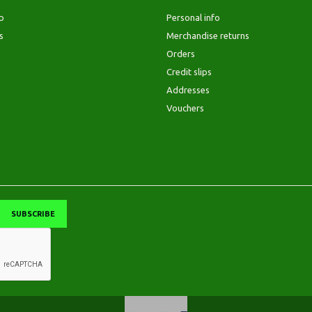
p
Personal info
s
Merchandise returns
Orders
Credit slips
Addresses
Vouchers