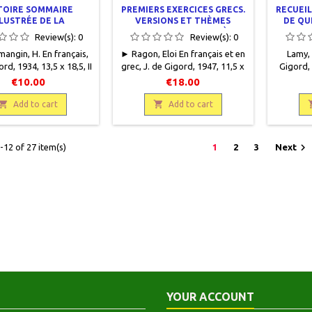
TOIRE SOMMAIRE
PREMIERS EXERCICES GRECS.
RECUEIL
LLUSTRÉE DE LA
VERSIONS ET THÈMES
DE QU
ÉRATURE GRECQUE
FACILES SUR LA PREMIÈRE
AU
Review(s):
0
Review(s):
0
PARTIE DE LA GRAMMAIRE
CERT
angin, H. En français,
► Ragon, Eloi En français et en
Lamy, 
AVEC UN DOUBLE LEXIQUE.
ord, 1934, 13,5 x 18,5, II
grec, J. de Gigord, 1947, 11,5 x
Gigord, 
ages, relié, occasion.
18, 172 pages, relié,
pages, re
€10.00
€18.00
tat. Demi toilé noir,
occasion.Bon état. Demi
Demi per
s taches noires sur la

percaline bleu marine, plats

cartonn
Add to cart
Add to cart
rture, papier jauni.
cartonnés bleu clair. Une
spéci
mouillure en haut de
couve
couverture. Papier intérieur un

12 of 27 item(s)
1
2
3
Next
peu jauni.
YOUR ACCOUNT