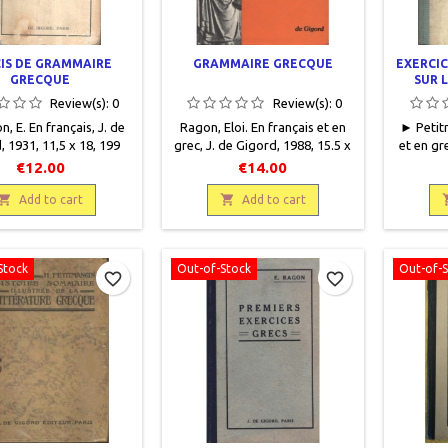
IS DE GRAMMAIRE
GRAMMAIRE GRECQUE
EXERCIC
GRECQUE
SUR 
PREMI
Review(s):
0
Review(s):
0
, E. En français, J. de
Ragon, Eloi. En français et en
► Petitm
, 1931, 11,5 x 18, 199
grec , J. de Gigord , 1988 , 15.5 x
et en gre
elié, occasion.Correct,
21.5, VI + 282
13 x 1
€12.00
€14.00
ilé bleu fatigué, pièce
pages , relié , occasion .Bon état.
occasion
e papier sur dos, plats

Reliure éditeur imprimée, coins

vert. P
Add to cart
Add to cart
és défraîchis, papier
légèrement frottés. Petits
recto d
 de rares annotations
manques de papier sur le dos.
jauni 
es au crayon à papier.
9782091101583
Quelques
Stock
Out-of-Stock
Out-of-
favorite_border
favorite_border