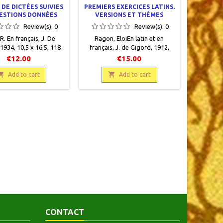
 DE DICTÉES SUIVIES
PREMIERS EXERCICES LATINS.
ESTIONS DONNÉES
VERSIONS ET THÈMES
X EXAMENS DU
FACILES SUR LA PREMIÈRE
Review(s):
0
Review(s):
0
IFICAT D'ETUDES
PARTIE DE LA GRAMMAIRE
R. En français, J. De
Ragon, EloiEn latin et en
PRIMAIRES
AVEC UN DOUBLE LEXIQUE
1934, 10,5 x 16,5, 118
français , J. de Gigord , 1912 ,
lié, occasion. Bon état.
11,5 x 18 , 269 pages, occasion ,
€12.00
€15.00
caline verte et plats
relié . Correct. Demi toilé
és imprimés. Tampon

éditeur rouge, plats cartonnés,

Add to cart
Add to cart
men sur le recto de
rousseurs éparses. Bords
rture très estompé.
frottés. Papier légèrement
jauni .
CONTACT