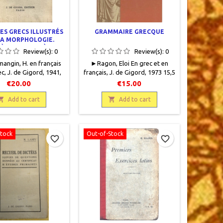
ES GRECS ILLUSTRÉS
GRAMMAIRE GRECQUE
LA MORPHOLOGIE.
ÈRE ET DEUXIÈME
Review(s):
0
Review(s):
0
ANNÉE
angin, H. en français
►Ragon, Eloi En grec et en
c , J. de Gigord , 1941,
français, J. de Gigord, 1973 15,5
8 , 306 pages , relié ,
x 21,5, VI + 282 pages, relié,
€20.00
€15.00
.Bon état. Demi toilé
occasion. Très bon état. Reliure
lats gris imprimés au

éditeur imprimée protégée par

Add to cart
Add to cart
e couverture. Papier
un rhodoïd transparent.
en début d'ouvrage.
 annotations à l'encre
Stock
Out-of-Stock
violette.
favorite_border
favorite_border