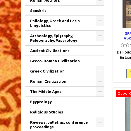
Roman Authors
Sanskrit
Philology, Greek and Latin
Linguistics
GR
Archeology, Epigraphy,
ABR
Paleography, Papyrology
Ancient Civilizations
De Fouca
En lati
Greco-Roman Civilization
Gigord, 
pages, o
Greek Civilization
état, de
carton
Roman Civilization
«spécim
The Middle Ages
Out-of-
Egyptology
Religious Studies
Reviews, bulletins, conference
proceedings