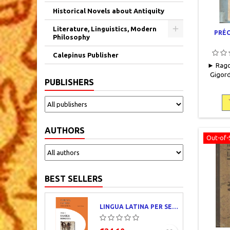
Historical Novels about Antiquity
Literature, Linguistics, Modern
PRÉC
Philosophy
Calepinus Publisher
► Ragon
Gigord
PUBLISHERS
pages, r
demi to
de titr
cartonn
jauni,
AUTHORS
discrèt
Out-of-
BEST SELLERS
LINGUA LATINA PER SE ILLUSTRATA. PARS I : FAMILIA ROMANA