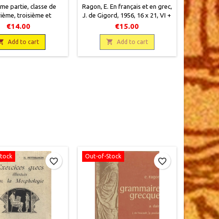
me partie, classe de
Ragon, E. En français et en grec ,
ième, troisième et
J. de Gigord , 1956 , 16 x 21 , VI +
ieffer, F.J. de Gigord
282 pages , relié , occasion .Bon
€14.00
€15.00
état, demi toilé éditeur vert.

Plats cartonnés verts imprimés.

Add to cart
Add to cart
Bords légèrement frottés.
Tampon spécimen sur le recto
de couverture ainsi que la page
de titre .
Stock
Out-of-Stock
favorite_border
favorite_border