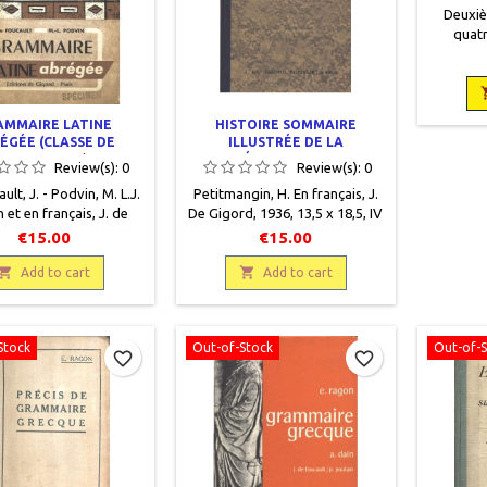
Deuxiè
quatr
secondeK
AMMAIRE LATINE
HISTOIRE SOMMAIRE
ÉGÉE (CLASSE DE
ILLUSTRÉE DE LA
GRAMMAIRE)
LITTÉRATURE LATINE
Review(s):
0
Review(s):
0
ult, J. - Podvin, M. L.J.
Petitmangin, H. En français, J.
n et en français, J. de
De Gigord, 1936, 13,5 x 18,5, IV
1958, 16 x 21, VI + 249
+ 199 pages, relié, occasion.
€15.00
€15.00
ccasion, relié. Très bon
Très bon état. Papier jauni de
mi toilé bordeaux, plats

manière uniforme.

Add to cart
Add to cart
nés illustrés, tampon
en» sur le plat recto.
Stock
Out-of-Stock
Out-of-
favorite_border
favorite_border