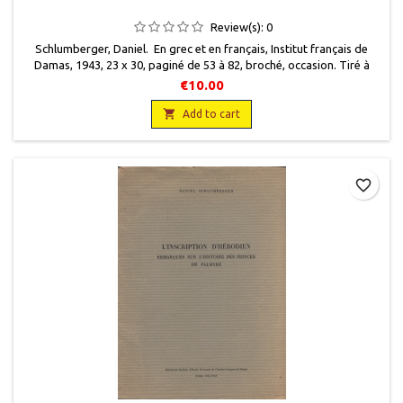
Review(s):
0
Schlumberger, Daniel. En grec et en français, Institut français de
Damas, 1943, 23 x 30, paginé de 53 à 82, broché, occasion. Tiré à
part. Etat correct. Non coupé.
€10.00

Add to cart
favorite_border