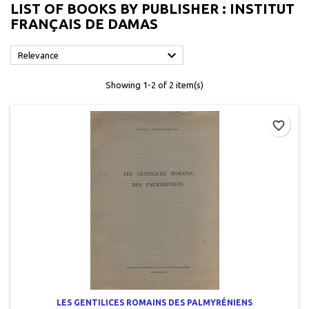
LIST OF BOOKS BY PUBLISHER : INSTITUT
FRANÇAIS DE DAMAS

Relevance
Showing 1-2 of 2 item(s)
favorite_border
LES GENTILICES ROMAINS DES PALMYRÉNIENS