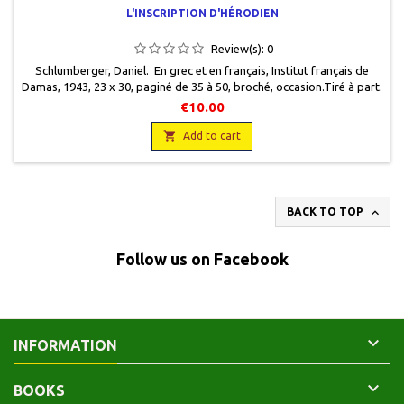
L'INSCRIPTION D'HÉRODIEN
Review(s):
0
Schlumberger, Daniel. En grec et en français, Institut français de
Damas, 1943, 23 x 30, paginé de 35 à 50, broché, occasion.Tiré à part.
Etat correct.
€10.00

Add to cart

BACK TO TOP
Follow us on Facebook

INFORMATION

BOOKS