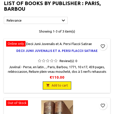
LIST OF BOOKS BY PUBLISHER : PARIS,
BARBOU

Relevance
Showing 1-3 of 3 item(s)
Online only
favorite_border
DECII JUNII JUVENALIS ET A. PERSI FLACCII SATIRAE
Review(s):
0
Juvénal - Perse, en latin , , Paris, Barbou, 1771, 10 x17, 459 pages,
reliéoccasion, Reliure plein veau moucheté, dos à 5 nerfs rehaussés
de double filets, pièce de titre cuir brun, titre et filets gravés or, bas
€110.00
de mors fatigué et haut de coiffe manquant, bon état intérieur.

Add to cart
Out-of-Stock
favorite_border