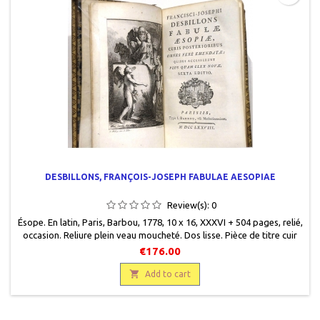
DESBILLONS, FRANÇOIS-JOSEPH FABULAE AESOPIAE
Review(s):
0
Ésope . En latin, Paris, Barbou, 1778, 10 x 16, XXXVI + 504 pages, relié,
occasion. Reliure plein veau moucheté. Dos lisse. Pièce de titre cuir
rouge. Filets et fers décoratifs et titre gravés or. Coiffe de tête
€176.00
manquante. Plats encadrés par des filets triples. Petit manque au
coin inférieur. Tranche dorée. Pages de garde effet marbré.

Add to cart
Dentelle...