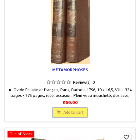
MÉTAMORPHOSES
Review(s):
0
► Ovide En latin et français, Paris, Barbou, 1796, 10 x 16,5, VIII + 324
pages - 275 pages, relié, occasion. Plein veau moucheté, dos lisse,
pièce de titre et de tomaison en cuir noir, filets décoratifs et motifs,
€60.00
titre, filets et motifs gravés or sur dos, haut et bas de coiffe abîmés,
manque en bas du premier plat du tome I, quelques éraflures,

Add to cart
bords...
Out-of-Stock
favorite_border