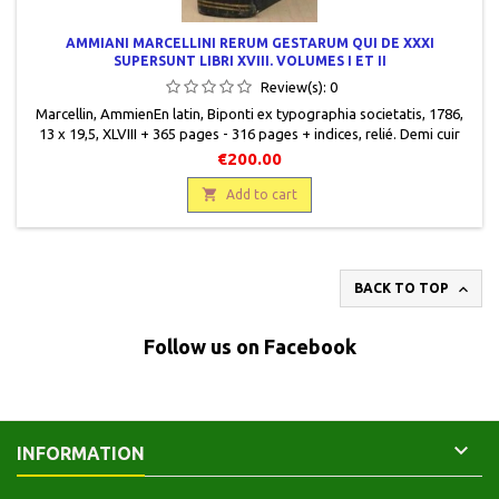
AMMIANI MARCELLINI RERUM GESTARUM QUI DE XXXI
SUPERSUNT LIBRI XVIII. VOLUMES I ET II
Review(s):
0
Marcellin, AmmienEn latin, Biponti ex typographia societatis, 1786,
13 x 19,5, XLVIII + 365 pages - 316 pages + indices, relié. Demi cuir
vert foncé en bon état, dos lisse avec double filetsintercalés, mors
€200.00
frottés, pièce de titre en cuir rouge, titre et filets gravés or. Plats
cartonnés bleus recouverts de papier huilé, coins un peu émoussés,

Add to cart
marque de...

BACK TO TOP
Follow us on Facebook

INFORMATION