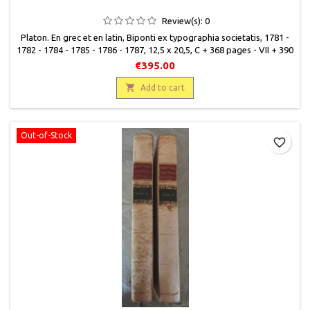
Review(s):
0
Platon. En grec et en latin, Biponti ex typographia societatis, 1781 -
1782 - 1784 - 1785 - 1786 - 1787, 12,5 x 20,5, C + 368 pages - VII + 390
pages - VIII + 380 pages - 442 pages - VI + 390 pages - XII + 483
€395.00
pages, relié, occasion. Bradel papier bleu, dos lisse avec pièce de
titre en chagrin rouge encadrée de filets et de petits motifs, filets en

Add to cart
hauts...
Out-of-Stock
favorite_border