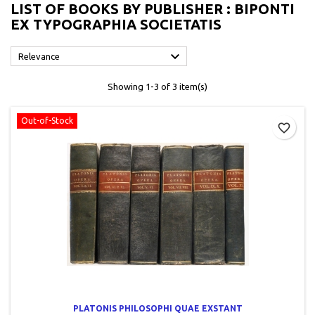
LIST OF BOOKS BY PUBLISHER : BIPONTI
EX TYPOGRAPHIA SOCIETATIS

Relevance
Showing 1-3 of 3 item(s)
Out-of-Stock
favorite_border
PLATONIS PHILOSOPHI QUAE EXSTANT