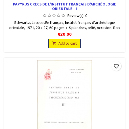
PAPYRUS GRECS DE L'INSTITUT FRANÇAIS D'ARCHÉOLOGIE
ORIENTALE - I
Review(s):
0
Schwartz, JacquesEn français, Institut français d'archéologie
orientale, 1971, 20 x 27, 60 pages + 6 planches, relié, occasion. Bon
état.
€20.00

Add to cart
favorite_border