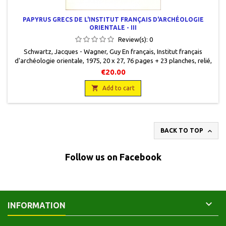
PAPYRUS GRECS DE L'INSTITUT FRANÇAIS D'ARCHÉOLOGIE
ORIENTALE - III
Review(s):
0
Schwartz, Jacques - Wagner, Guy En français, Institut français
d'archéologie orientale, 1975, 20 x 27, 76 pages + 23 planches, relié,
occasion. Bon état.
€20.00

Add to cart

BACK TO TOP
Follow us on Facebook

INFORMATION