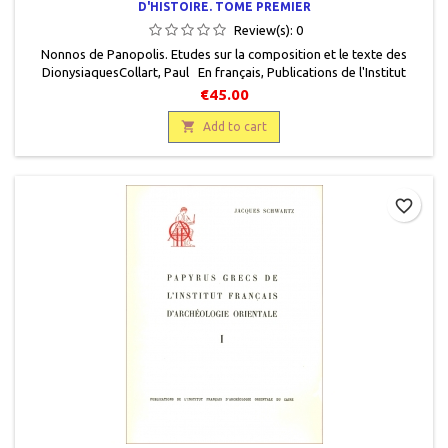
D'HISTOIRE. TOME PREMIER
Review(s):
0
Nonnos de Panopolis. Etudes sur la composition et le texte des
Dionysiaques Collart, Paul En français, Publications de l'Institut
français d'Archéologie orientale, Le Caire - Imprimerie de l'Institut
€45.00
français d'Archéologie orientale, 1930, 16,5 x 25, V + 298 pages,
broché, occasion. Couverture abîmée et détachée, non coupé.

Add to cart
favorite_border