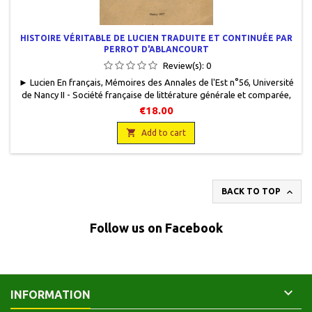
HISTOIRE VÉRITABLE DE LUCIEN TRADUITE ET CONTINUÉE PAR
PERROT D'ABLANCOURT
Review(s):
0
► Lucien En français, Mémoires des Annales de l'Est n°56, Université
de Nancy II - Société française de littérature générale et comparée,
1977, 11,5 x 18,5, 112 pages, broché, occasion. Bon état. Quelques
€18.00
rousseurs, un coin marqué. Très bon état intérieur.

Add to cart

BACK TO TOP
Follow us on Facebook

INFORMATION