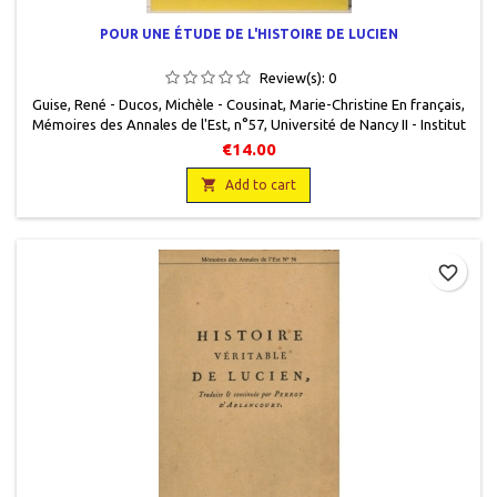
POUR UNE ÉTUDE DE L'HISTOIRE DE LUCIEN
Review(s):
0
Guise, René - Ducos, Michèle - Cousinat, Marie-Christine En français,
Mémoires des Annales de l'Est, n°57, Université de Nancy II - Institut
de littérature comparée, 1977, 15 x 21, XLII + 83 pages, broché. Neuf.
€14.00

Add to cart
favorite_border