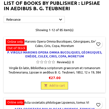
LIST OF BOOKS BY PUBLISHER : LIPSIAE
IN AEDIBUS B. G. TEUBNERI

Relevance
Showing 1-12 of 85 item(s)
Online only
favorite_border
Out-of-Stock
P. VIRGILII MARONIS OPERA OMNIA BUCOLIQUES, GÉORGIQUES,
ENÉIDE, CULEX, CIRIS, COPA, MORETUM
Review(s):
0
Virgile En latin, Bibliotheca scriptorum graecorum et romanorum
Teubneuriana, Lipsiae in aedibus B. G. Teubneri, 1852, 12 x 19, 384
pages, relié, occasion. Demi toilé gris bon état. Plats cartonnés
€27.00
marbrés assortis. Nombreuses rousseurs.

Add to cart
Online only
favorite_border