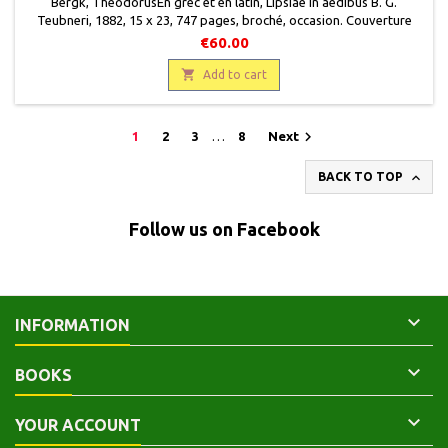
Bergk, TheodorusEn grec et en latin, Lipsiae in aedibus B. G.
Teubneri, 1882, 15 x 23, 747 pages, broché, occasion. Couverture
refaite, pages légèrement jaunies, papier cassant (premières pages).
€60.00
Ex libris Pierre Loüys.

Add to cart

1
2
3
…
8
Next

BACK TO TOP
Follow us on Facebook

INFORMATION

BOOKS

YOUR ACCOUNT