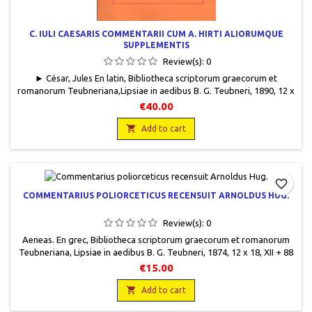
C. IULI CAESARIS COMMENTARII CUM A. HIRTI ALIORUMQUE
SUPPLEMENTIS
Review(s):
0
► César, Jules En latin, Bibliotheca scriptorum graecorum et
romanorum Teubneriana,Lipsiae in aedibus B. G. Teubneri, 1890, 12 x
18, XVI + 253 pages + 133 pages + 311 pages, broché, occasion . Bon
€40.00
état. Papier intérieur légèrement jauni sur les bords. Tampon de
bibliothèque avec la mention annulé en haut de page. Tampon de

Add to cart
librairie en bas de page.
favorite_border
COMMENTARIUS POLIORCETICUS RECENSUIT ARNOLDUS HUG.
Review(s):
0
Aeneas. En grec, Bibliotheca scriptorum graecorum et romanorum
Teubneriana, Lipsiae in aedibus B. G. Teubneri, 1874, 12 x 18, XII + 88
pages, broché, occasion. Non coupé pour partie. Papier jauni et
€15.00
cassant.

Add to cart