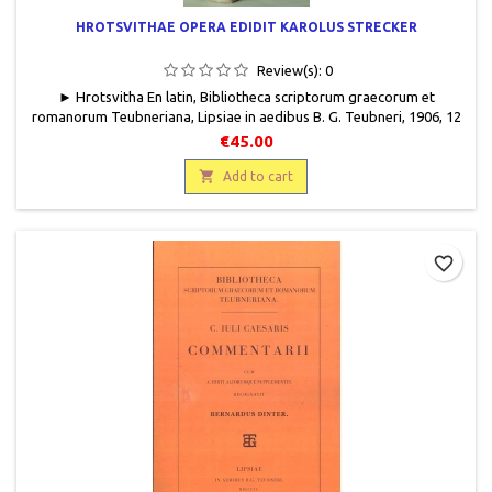
HROTSVITHAE OPERA EDIDIT KAROLUS STRECKER
Review(s):
0
► Hrotsvitha En latin, Bibliotheca scriptorum graecorum et
romanorum Teubneriana, Lipsiae in aedibus B. G. Teubneri, 1906, 12
X 18, VII + 272 pages, relié, occasion. Bon état. Demi toilé beige.
€45.00
Pièce de titre cuir brun encadré de filets. Titre et filets gravés or.
Plats marbrés bruns. Pages de garde marbrées assorties.

Add to cart
Bibliothèque de la Fondation Thiers.
favorite_border