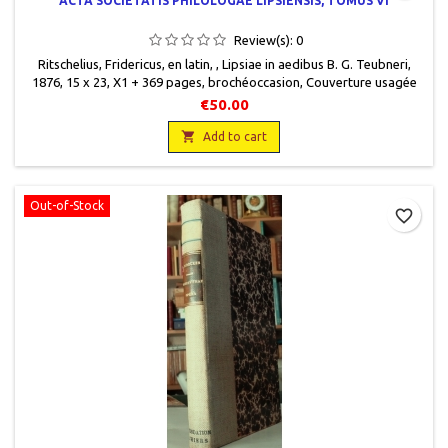
ACTA SOCIETATIS PHILOLOGAE LIPSIENSIS, TOMUS VI
Review(s):
0
Ritschelius, Fridericus, en latin, , Lipsiae in aedibus B. G. Teubneri,
1876, 15 x 23, X1 + 369 pages, brochéoccasion, Couverture usagée
avec dos restauré
€50.00

Add to cart
Out-of-Stock
favorite_border