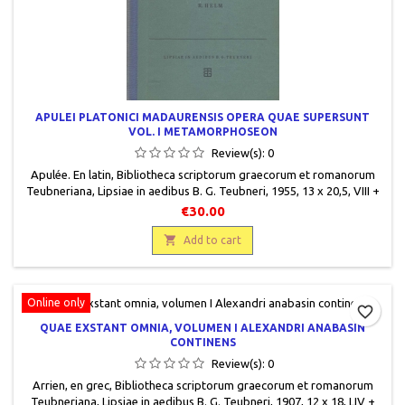
APULEI PLATONICI MADAURENSIS OPERA QUAE SUPERSUNT
VOL. I METAMORPHOSEON
Review(s):
0
Apulée. En latin, Bibliotheca scriptorum graecorum et romanorum
Teubneriana, Lipsiae in aedibus B. G. Teubneri, 1955, 13 x 20,5, VIII +
301 pages, relié, occasion. Bon état, demi toilé bleu insolé, plats
€30.00
cartonnés verts, bords un peu frottés, papier légèrement jauni.

Add to cart
Online only
favorite_border
QUAE EXSTANT OMNIA, VOLUMEN I ALEXANDRI ANABASIN
CONTINENS
Review(s):
0
Arrien, en grec, Bibliotheca scriptorum graecorum et romanorum
Teubneriana, Lipsiae in aedibus B. G. Teubneri, 1907, 12 x 18, LIV +