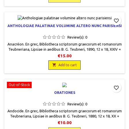
favorite_border
ANTHOLOGIAE PALATINAE VOLUMINE ALTERO NUNC PARISIENSI
Review(s):
0
Anacréon. En grec, Bibliotheca scriptorum graecorum et romanorum
Teubneriana, Lipsiae in aedibus B. G. Teubneri, 1890, 12 x 18, XXIV +
70 pages, relié, occasion. Usé, demi cuir, plats effets marbrés, dos et
€15.00
filets gravés or. Pages de garde assorties.

Add to cart
Out-of-Stock
favorite_border
ORATIONES
Review(s):
0
Andocide. En grec, Bibliotheca scriptorum graecorum et romanorum
Teubneriana, Lipsiae in aedibus B. G. Teubneri, 1880, 12 x 18, XX +
124 pages, relié, occasion. Reliure demi cuir très usagée, plats effets
€10.00
marbrés, dos et filets gravés or avec monogramme de la fondation