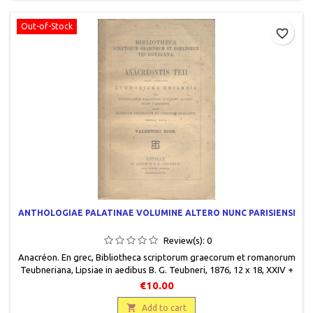
Out-of-Stock
favorite_border
ANTHOLOGIAE PALATINAE VOLUMINE ALTERO NUNC PARISIENSI
Review(s):
0
Anacréon. En grec, Bibliotheca scriptorum graecorum et romanorum
Teubneriana, Lipsiae in aedibus B. G. Teubneri, 1876, 12 x 18, XXIV +
70 pages, broché, occasion.Bon état.
€10.00

Add to cart