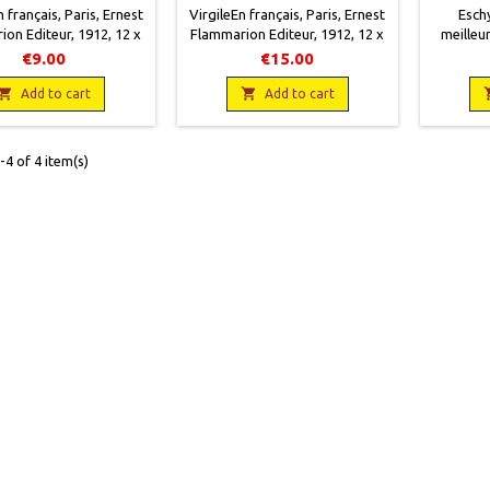
n français, Paris, Ernest
VirgileEn français, Paris, Ernest
Eschy
on Editeur, 1912, 12 x
Flammarion Editeur, 1912, 12 x
meilleu
357 pages, broché,
19, 357 pages, relié, occasion.
Paris
€9.00
€15.00
. Bon état. Couverture
Bon état. Demi cuir brun. Dos
éditeur
usseurs. Papier jauni.

muet à trois faux nerfs. Plats

pages, 
Add to cart
Add to cart
cartonnés assortis avec coins
état. Bo
en cuir. Papier jauni.
et une 
4 of 4 item(s)