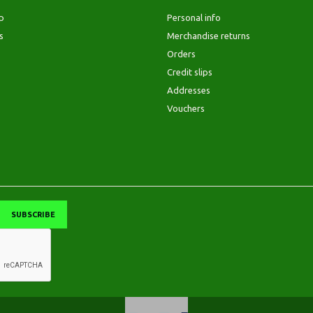
p
Personal info
s
Merchandise returns
Orders
Credit slips
Addresses
Vouchers