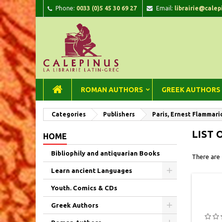
Phone:
0033 (0)5 45 30 69 27
Email:
librairie@calep
A
(
C
Si
add_circle_outline
((
You
Wi
ROMAN AUTHORS
GREEK AUTHORS
Categories
Publishers
Paris, Ernest Flammari
LIST 
HOME
Bibliophily and antiquarian Books
There are
Learn ancient Languages
Youth. Comics & CDs
Greek Authors