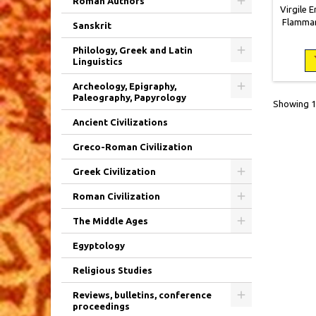
Roman Authors
Virgile E
Flammari
Sanskrit
19, 
occasion
Philology, Greek and Latin
avec ro
Linguistics
Archeology, Epigraphy,
Paleography, Papyrology
Showing 1-
Ancient Civilizations
Greco-Roman Civilization
Greek Civilization
Roman Civilization
The Middle Ages
Egyptology
Religious Studies
Reviews, bulletins, conference
proceedings