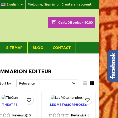

English
Welcome,
Sign in
or
Create an account
×
×
×
×
shopping_cart
Cart:
0
Books - €0.00
)
n
SITEMAP
BLOG
CONTACT
t
LAMMARION EDITEUR



Sort by :
Relevance
favorite_border
favorite_border
THÉÂTRE
LES MÉTAMORPHOSES
Review(s):
0
Review(s):
0