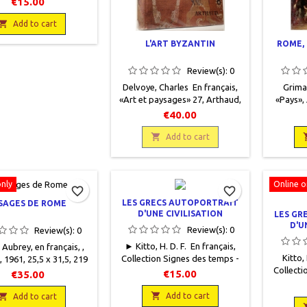
€15.00
7 pages, reliéoccasion,
euf, livre protégé par

Add to cart
un plastique
L'ART BYZANTIN
ROME, 
Review(s):
0
Delvoye, Charles En français,
Grimal
«Art et paysages» 27, Arthaud,
«Pays», 
1967, 18 x 23,5, 457 pages,
23,5,
€40.00
relié, occasion. Très bon état,
occasion
toilé éditeur beige, jaquette

bon état,
Add to cart
éditeur illustrée, livre protégé
couv
par une couverture plastique
transparente.
only
Online o
favorite_border
favorite_border
LES GRECS AUTOPORTRAIT
SAGES DE ROME
D'UNE CIVILISATION
LES GR
D'U
Review(s):
0
Review(s):
0
► Kitto, H. D. F. En français,
Aubrey, en français, ,
Kitto, 
Collection Signes des temps -
 1961, 25,5 x 31,5, 219
Collecti
IV, Arthaud, 1959, 16 x 21, 332
eliéoccasion, Très bon
€15.00
€35.00
IV, Arth
pages, broché, occasion.
liure toilée beige avec
pages
Ouvrage en parfait état avec sa

e sur le premier plat,

Add to cart
Add to cart