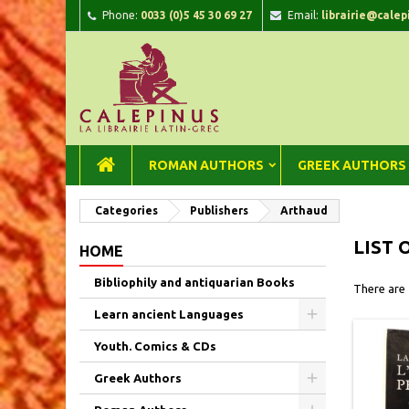
Phone:
0033 (0)5 45 30 69 27
Email:
librairie@calep
A
(
C
Si
add_circle_outline
((
You
Wi
ROMAN AUTHORS
GREEK AUTHORS
Categories
Publishers
Arthaud
LIST 
HOME
Bibliophily and antiquarian Books
There are
Learn ancient Languages
Youth. Comics & CDs
Greek Authors