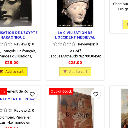
Chamoux,
Les gr
Arthaud
pages, re
état, toil
titre gra
LISATION DE L'EGYPTE
LA CIVILISATION DE
frottée
PHARAONIQUE
L'OCCIDENT MÉDIÉVAL
par une 
Review(s):
0
Review(s):
0
François. En français,
Le Goff,
randes civilisations,
JacquesArthaud9782700304589
, 1977, 18 x 22,5, 684
€25.00
€25.00
s, relié, occasion,
301489. Très bon état,


Add to cart
Add to cart
éditeur rouge et noir,
 éditeur illustrée. Livre
gé par un plastique.
only
Out-of-Stock
favorite_border
favorite_border
NTEMENT DE ROME
Review(s):
0
lombier, Pierre, en
çais, «Le monde en
, Arthaud, 1968, 19 x