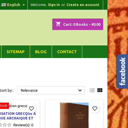

English
Welcome,
Sign in
or
Create an account
×
×
×
×
shopping_cart
Cart:
0
Books - €0.00
)
n
SITEMAP
BLOG
CONTACT
t



Sort by :
Relevance
Stock
favorite_border
favorite_border
LISATION GRECQUE À
QUE ARCHAIQUE ET
CLASSIQUE
Review(s):
0