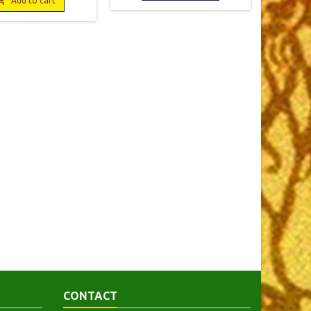
t, couverture usagée

Add to cart
transparente
oin corné au recto, un
erso, sans sa jaquette.
rieur papier jauni.
CONTACT