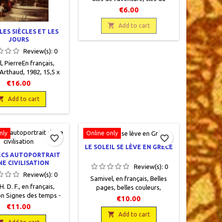
savoir - 55, Arthaud, 1962, 16 x
€6.00
21,5, 273 pages, broché,
occasion. Bon état, pages

Add to cart
LES SIÈCLES ET LES
légèrement jaunies sur les
JOURS
bords, jaquette éditeur
Review(s):
0
défraîchie.
, PierreEn français,
Arthaud, 1982, 15,5 x
 244 pages, broché,
€16.00
, 9782700304169. Très
 livre protégé par une

Add to cart
erture plastique.
nly
Online only
favorite_border
favorite_border
LE SOLEIL SE LÈVE EN GRÈCE
ECS AUTOPORTRAIT
NE CIVILISATION
Review(s):
0
Review(s):
0
Samivel, en français, Belles
H. D. F., en français,
pages, belles couleurs,
on Signes des temps -
Arthaud, 1959, 20 x 25,5, 261
€10.00
aud, 1959, 16 x 21, 332
pages, reliéoccasion, Toilé
€11.00
, brochéoccasion,
éditeur blanc, jaquette

Add to cart