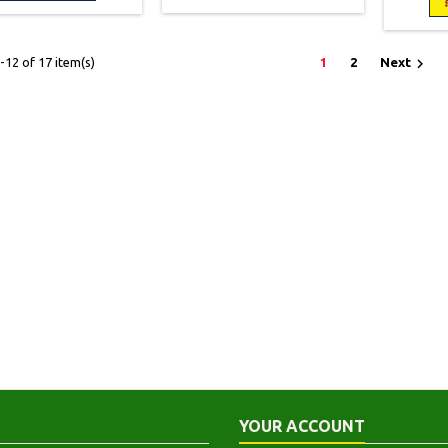
Correc
jaquette d'origine illustrée.
rotégé par un rhodoïd
avec un c
Intérieur non coupé. Papier
transparent.
pli au v
bouffant.
Inté

12 of 17 item(s)
1
2
Next
YOUR ACCOUNT