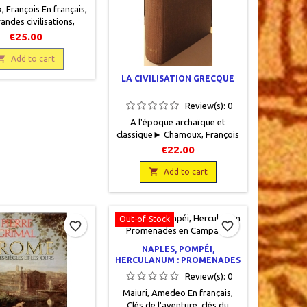
 François En français,
andes civilisations,
, 1963, 18 x 22, 475
€25.00
lié, occasion. Très bon
é éditeur rouge et noir,

Add to cart
vé or, jaquette éditeur
LA CIVILISATION GRECQUE
 au dos, livre protégé
couverture plastique.
Review(s):
0
A l'époque archaïque et
classique► Chamoux, François
En français, Les grandes
€22.00
civilisations, Arthaud, 1963, 18
x 22, 475 pages, relié, occasion.

Add to cart
Très bon état, toilé éditeur
violine, titre gravé or, sans
jaquette.
Out-of-Stock
favorite_border
favorite_border
NAPLES, POMPÉI,
HERCULANUM : PROMENADES
EN CAMPANIE
Review(s):
0
Maiuri, Amedeo En français,
Clés de l'aventure, clés du