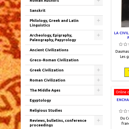
Roman Authors
Sanskrit
Philology, Greek and Latin
Linguistics
LA CIVI
Archeology, Epigraphy,
Paleography, Papyrology
Ancient Civilizations
Daumas, 
Les g
Greco-Roman Civilization
Arthaud
page
Greek Civilization
9782700
toilé 
Roman Civilization
jaquette
proté
The Middle Ages
Online 
ENCHA
Egyptology
Religious Studies
Du Co
Reviews, bulletins, conference
fran
proceedings
images»