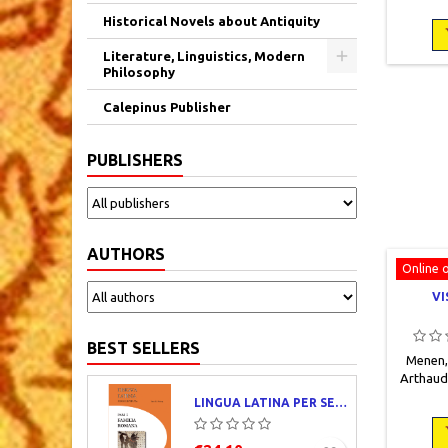
23,5, 11
Historical Novels about Antiquity
Comme n
Literature, Linguistics, Modern
Philosophy
Calepinus Publisher
PUBLISHERS
AUTHORS
Online 
VI
BEST SELLERS
Menen, 
Arthaud,
pages, r
LINGUA LATINA PER SE ILLUSTRATA. PARS I : FAMILIA ROMANA
état, re
gravur