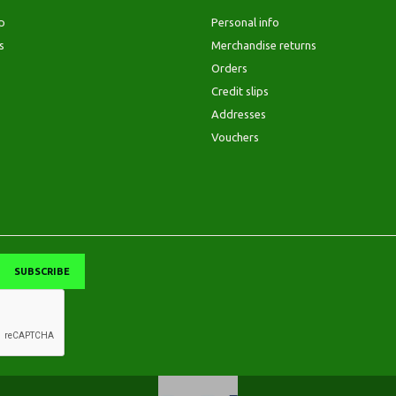
p
Personal info
s
Merchandise returns
Orders
Credit slips
Addresses
Vouchers