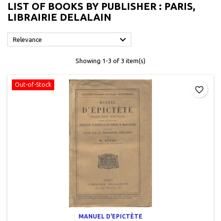
LIST OF BOOKS BY PUBLISHER : PARIS,
LIBRAIRIE DELALAIN

Relevance
Showing 1-3 of 3 item(s)
Out-of-Stock
favorite_border
MANUEL D'EPICTÈTE