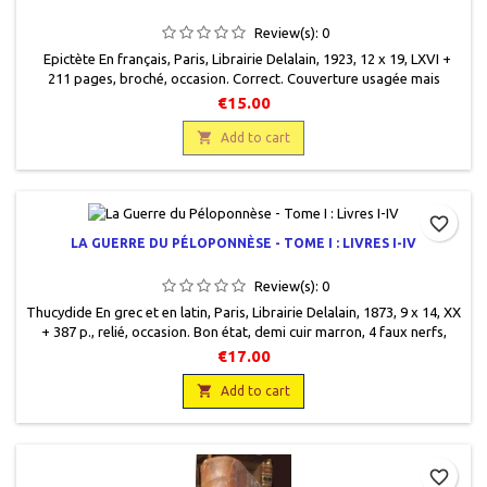
Review(s):
0
Epictète En français, Paris, Librairie Delalain, 1923, 12 x 19, LXVI +
211 pages, broché, occasion. Correct. Couverture usagée mais
encore solide. Dos frotté, papier fendu. Papier intérieur jauni. En
€15.00
partie non coupé.

Add to cart
favorite_border
LA GUERRE DU PÉLOPONNÈSE - TOME I : LIVRES I-IV
Review(s):
0
Thucydide En grec et en latin, Paris, Librairie Delalain, 1873, 9 x 14, XX
+ 387 p., relié, occasion. Bon état, demi cuir marron, 4 faux nerfs,
pièce de titre rouge, titre gravé or sur le dos, plats cartonnés
€17.00
marbrés fond brun, pages de garde ton orangé, rouge et bleu.

Add to cart
favorite_border