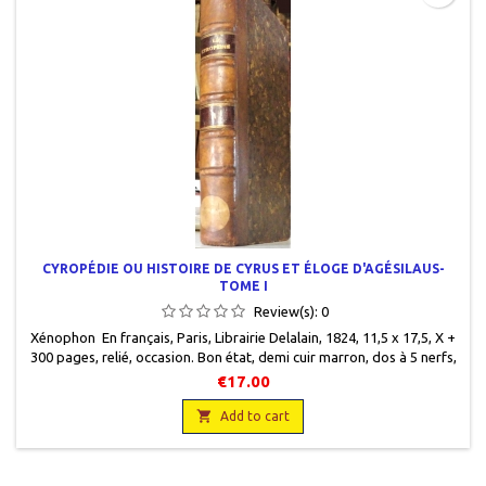
CYROPÉDIE OU HISTOIRE DE CYRUS ET ÉLOGE D'AGÉSILAUS-
TOME I
Review(s):
0
Xénophon En français, Paris, Librairie Delalain, 1824, 11,5 x 17,5, X +
300 pages, relié, occasion. Bon état, demi cuir marron, dos à 5 nerfs,
pièce de titre bordeaux, titre gravé or, plats cartonnés marbrés fond
€17.00
brun, un manque de papier haut de plat verso, pages de garde fond
marron clair nervuré de rouge, jaune et bleu.

Add to cart