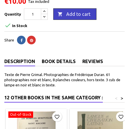
€10.00
Tax included

Add to cart
Quantity

In Stock
Share
DESCRIPTION
BOOK DETAILS
REVIEWS
Texte de Pierre Grimal. Photographies de Frédérique Duran. 61
photographies noir et blanc, 8 planches couleurs, hors texte. 3 culs de
lampe en noir et blanc in texte.
12 OTHER BOOKS IN THE SAME CATEGORY :
<
>
Out-of-Stock
favorite_border
favorite_border