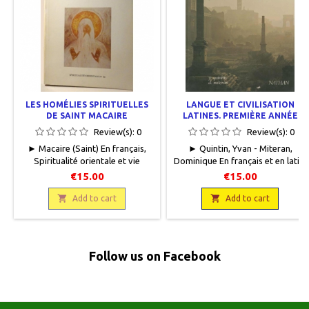
LES HOMÉLIES SPIRITUELLES
LANGUE ET CIVILISATION
DE SAINT MACAIRE
LATINES. PREMIÈRE ANNÉE
Review(s):
0
Review(s):
0
► Macaire (Saint) En français,
► Quintin, Yvan - Miteran,
Spiritualité orientale et vie
Dominique En français et en latin,
monastique n° 40, Abbay de
Fernand Nathan, 1979, 19 x 23,
€15.00
€15.00
Bellefontaine, 1984, 15 x 21, 423
224 pages, relié, occasion. Bon
pages, broché, occasion.Bon

état. Quelques marques de

Add to cart
Add to cart
état. Dos légèrement
frottements sur la couverture.
insolé.9782855890401
Mention spécimen et tampon de
l'Ecole Normale Catholique. Paris.
Follow us on Facebook