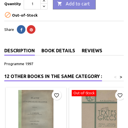

Add to cart
Quantity

Out-of-Stock
Share
DESCRIPTION
BOOK DETAILS
REVIEWS
Programme 1997
12 OTHER BOOKS IN THE SAME CATEGORY :
<
>
Out-of-Stock
favorite_border
favorite_border