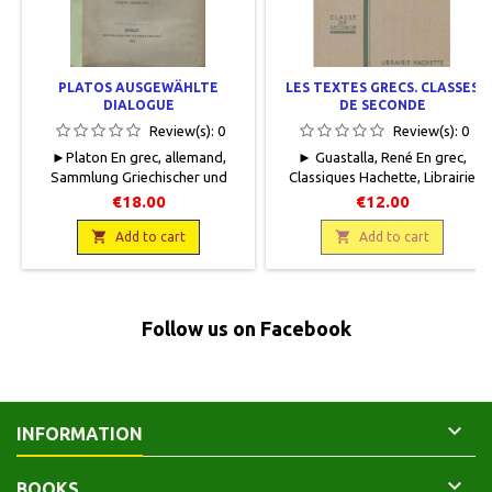
PLATOS AUSGEWÄHLTE
LES TEXTES GRECS. CLASSES
DIALOGUE
DE SECONDE
Review(s):
0
Review(s):
0
► Platon En grec, allemand,
► Guastalla, René En grec,
Sammlung Griechischer und
Classiques Hachette, Librairie
lateinischer Schriftsteller mit
Hachette, 1969, 12 x 19, XI + 245
€18.00
€12.00
deutschen Anmerkungen, Berlin,
pages, broché, occasion. Bon
Weidmannsche Buchhandlung,

état. Tampon spécimen sur la

Add to cart
Add to cart
1884, 13 x 20,5, 260 pages,
couverture. Protégé par une
broché, occasion. Correct, dos
couverture en papier. Papier
muet de renfort. Papier intérieur
intérieur légèrement jauni.
encore bien blanc.
Follow us on Facebook

INFORMATION

BOOKS