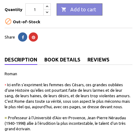

Add to cart
Quantity

Out-of-Stock
Share
DESCRIPTION
BOOK DETAILS
REVIEWS
Roman
•
Ici enfin s'expriment les femmes des Césars, ces grandes oubliées
d'une Histoire qu'elles ont pourtant faite de leurs larmes et de leur
sang, de leurs haines, de leurs désirs, et de leurs trop violentes amours.
C'est Rome dans toute sa vérité, sous son aspect le plus méconnu mais
le plus réel qui, aujourd'hui, avec ces pages, se dresse devant nous.
≡
Professeur à l'Université d'Aix-en-Provence, Jean-Pierre Néraudau
(1940-1998) allie à l'érudition la plus incontestable, le talent d'un très
grand écrivain.