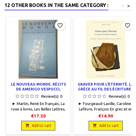
12 OTHER BOOKS IN THE SAME CATEGORY :
<
>
favorite_border
favorite_border
LE NOUVEAU MONDE. RÉCITS
GRAVER POUR L'ÉTERNITÉ. LA
DE AMERIGO VESPUCCI,
GRÈCE AU FIL DES ÉCRITURES
CHRISTOPHE COLOMB, PIERRE
Review(s):
0
Review(s):
0
MARTYR D'ANGHIERA
► Martin, René En français, La
► Fourgeaud-Laville, Caroline -
roue à livres, Les Belles Lettres,
Lefèvre, François En grec et en
1992, 13,5 x 21, XXXIV + 136
français, Les Petits Grecs
€17.50
€14.90
pages, broché, occasion. Bon
débutant, La Vie des Classiques,
état. 9782251339139

2025, 14 x 21, 320 pages dont 12

Add to cart
Add to cart
illustrations N&B. 6 illustrations