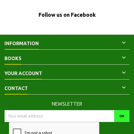
couleurs. 3 cartes. Index,
broché.Neuf 9782377751150
Follow us on Facebook

INFORMATION

BOOKS

YOUR ACCOUNT

CONTACT
NEWSLETTER