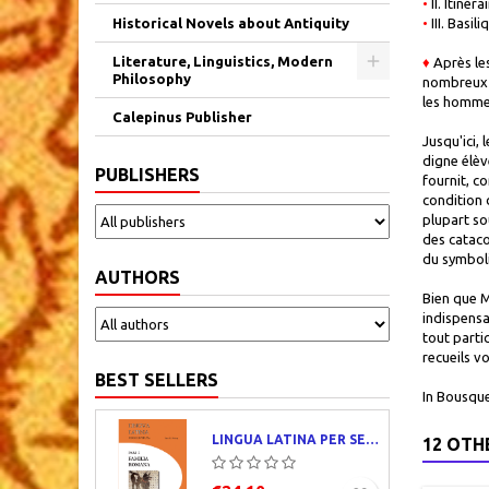
•
II. Itiné
Historical Novels about Antiquity
•
III. Basi
Literature, Linguistics, Modern
♦
Après le
Philosophy
nombreux m
les hommes
Calepinus Publisher
Jusqu'ici, 
digne élèv
PUBLISHERS
fournit, co
condition 
plupart so
des cataco
du symboli
AUTHORS
Bien que M
indispensa
tout parti
recueils v
BEST SELLERS
In Bousque
LINGUA LATINA PER SE ILLUSTRATA. PARS I : FAMILIA ROMANA
12 OTH