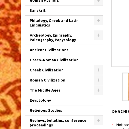
Roman Authors
Sanskrit
Philology, Greek and Latin
Linguistics
Archeology, Epigraphy,
Paleography, Papyrology
Ancient Civilizations
Greco-Roman Civilization
Greek Civilization
Roman Civilization
The Middle Ages
Egyptology
Religious Studies
DESCRI
Reviews, bulletins, conference
•
I. Notion
proceedings