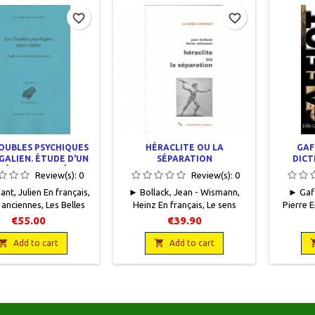
favorite_border
favorite_border
OUBLES PSYCHIQUES
HÉRACLITE OU LA
GAF
GALIEN. ÉTUDE D'UN
SÉPARATION
DICT
TÈME DE PENSÉE
Review(s):
0
Review(s):
0
nt, Julien En français,
► Bollack, Jean - Wismann,
► Gaff
anciennes, Les Belles
Heinz En français, Le sens
Pierre E
 2021, 15,8 x 23,8, 440
commun, Les Editions de
Dict
€55.00
€39.90
es, broché. Neuf.
Minuit, 1972, 13,5 x 22, 408
Education
51451220De nouveau

pages. Neuf.9782707303851

pag
Add to cart
Add to cart
disponible
9