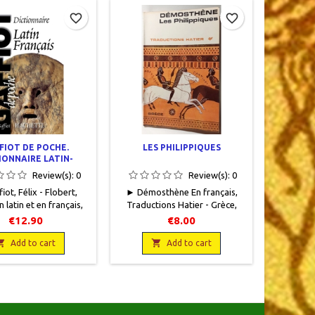
favorite_border
favorite_border
FIOT DE POCHE.
LES PHILIPPIQUES
LES
IONNAIRE LATIN-
L
FRANÇAIS
Review(s):
0
Review(s):
0
iot, Félix - Flobert,
► Démosthène En français,
► Salles, 
n latin et en français,
Traductions Hatier - Grèce,
Les Hom
ionnaire, Hachette
Hatier, 1966, 12,5 x 19, 64
Editions 
€12.90
€8.00
, 2001, 11 x 17.8, 800
pages, broché, occasion. Bon
15 x 26,
es, broché.Neuf.


état.
d'illustr
Add to cart
Add to cart
782011679406
broché, 
Couvertu
intéri