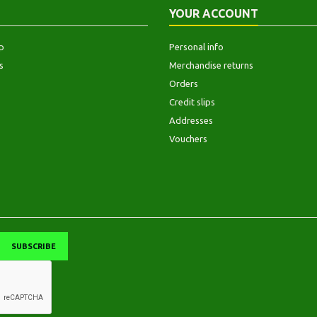
YOUR ACCOUNT
p
Personal info
s
Merchandise returns
Orders
Credit slips
Addresses
Vouchers