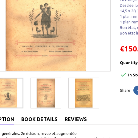
Desclée, L
14,5 x 28,
1 plan rem
1 plan rem
Bon état, 
Bon état i
€150
Quantity

In St
Share
PTION
BOOK DETAILS
REVIEWS
s générales. 2e édition, revue et augmentée.