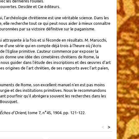
ec les dernières fouilles.
couvertes. Desclée et Cie éditeurs.
, l'archéologie chrétienne est une véritable science. Dans les
 elle recherche tout ce qui peut nous aider à mieux connaître
couronnées par sa victoire définitive sur le paganisme.
i attrayante à la fois et si féconde en résultats. M. Marucchi,
 d'une série qui en compte déjà trois à l'heure où j'écris
rt de l'Eglise primitive. L'auteur commence par exposer la
puis donne une idée des cimetières chrétiens de Rome, la
 nous guider dans l'étude des inscriptions et des œuvres d'art
s origines de l'art chrétien, de ses rapports avec l'art païen,
numents de Rome, son excellent manuel n'en est pas moins
iturgie et des institutions primitives. Nous le recommandons
ant pourfinir qu'il abrégera souvent les recherches dans les
 Bousquet.
Échos d'Orient
, tome 7, n°45, 1904. pp. 121-122.
<
>