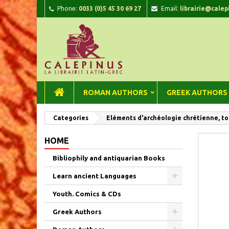
Phone:
0033 (0)5 45 30 69 27
Email:
librairie@calep
A
C
Si
add_circle_outline
You
Wi
ROMAN AUTHORS
GREEK AUTHORS
Categories
Eléments d'archéologie chrétienne, tomes
HOME
Bibliophily and antiquarian Books
Learn ancient Languages
Youth. Comics & CDs
Greek Authors