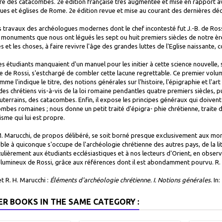
raire des catacombes. 2e édition française très augmentée et mise en rapport av
liques et églises de Rome. 2e édition revue et mise au courant des dernières dé
s travaux des archéologues modernes dont le chef incontesté fut J.-B. de Rossi
onuments que nous ont légués les sept ou huit premiers siècles de notre ère,
 et les choses, à faire revivre l'âge des grandes luttes de l'Eglise naissante, 
les étudiants manquaient d'un manuel pour les initier à cette science nouvelle, s
e de Rossi, s'estchargé de combler cette lacune regrettable. Ce premier volume
mme l'indique le titre, des notions générales sur l'histoire, l'épigraphie et l'a
des chrétiens vis-à-vis de la loi romaine pendantles quatre premiers siècles, 
uterrains, des catacombes. Enfin, il expose les principes généraux qui doivent
mbes romaines ; nous donne un petit traité d'épigra- phie chrétienne, traite de
sme qui lui est propre.
. Marucchi, de propos délibéré, se soit borné presque exclusivement aux mo
ble à quiconque s'occupe de l'archéologie chrétienne des autres pays, de la l
culièrement aux étudiants ecclésiastiques et à nos lecteurs d'Orient, en observ
olumineux de Rossi, grâce aux références dont il est abondamment pourvu. R.
t R. H. Marucchi :
Éléments d'archéologie chrétienne. I. Notions générales
. In:
ER BOOKS IN THE SAME CATEGORY :