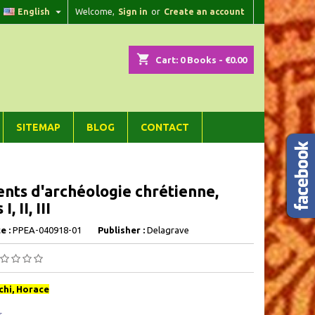

English
Welcome,
Sign in
or
Create an account
×
×
×
shopping_cart
Cart:
0
Books - €0.00
n
SITEMAP
BLOG
CONTACT
t
nts d'archéologie chrétienne,
, II, III
e :
PPEA-040918-01
Publisher :
Delagrave
hi, Horace
s,