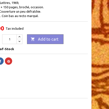
 Lettres, 1969,
X + 150 pages, broché, occasion .
Couverture un peu défraîchie.
. Coin bas au recto marqué.
00
Tax included

Add to cart
of-Stock