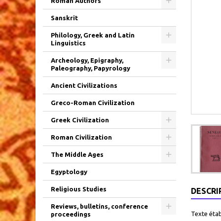
Roman Authors
Sanskrit
Philology, Greek and Latin
Linguistics
Archeology, Epigraphy,
Paleography, Papyrology
Ancient Civilizations
Greco-Roman Civilization
Greek Civilization
Roman Civilization
The Middle Ages
Egyptology
Religious Studies
DESCRI
Reviews, bulletins, conference
Texte étab
proceedings