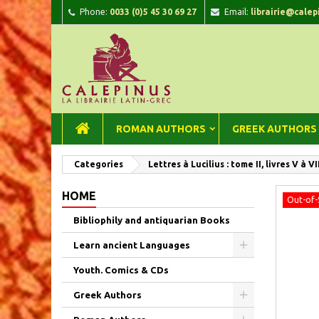
Phone:
0033 (0)5 45 30 69 27
Email:
librairie@calep
A
C
Si
add_circle_outline
You
Wi
ROMAN AUTHORS
GREEK AUTHORS
Categories
Lettres à Lucilius : tome II, livres V à VI
HOME
Out-of-
Bibliophily and antiquarian Books
Learn ancient Languages
Youth. Comics & CDs
Greek Authors