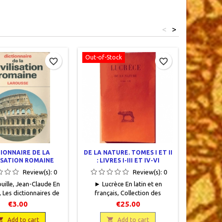
<
>
Out-of-Stock
favorite_border
favorite_border
IONNAIRE DE LA
DE LA NATURE. TOMES I ET II
LES 100
ISATION ROMAINE
: LIVRES I-III ET IV-VI
Review(s):
0
Review(s):
0
ille, Jean-Claude En
► Lucrèce En latin et en
► Billau
, Les dictionnaires de
français, Collection des
Que sa
u XXe siècle, Librairie
Universités de France, Les
Presse
€3.00
€25.00
 1968, 12.5 x 17.5, 256
Belles Lettres, 1948, 13 x 20,
France, 2
, broché, occasion.

XXVII + 154 pages et 150

page
Add to cart
Add to cart