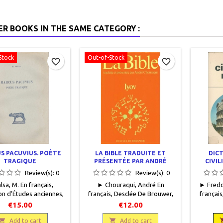
ER BOOKS IN THE SAME CATEGORY :
Stock
Out-of-Stock
favorite_border
favorite_border
S PACUVIUS. POÈTE
LA BIBLE TRADUITE ET
DICT
TRAGIQUE
PRÉSENTÉE PAR ANDRÉ
CIVIL
CHOURAQUI
Review(s):
0
Review(s):
0
sa, M. En français,
► Chouraqui, André En
► Fredou
on d’Études anciennes,
français, Desclée De Brouwer,
français
s Lettres, 1957, 15 x 23,
1974, 14 x 21,5, 125 pages,
l'homme d
€15.00
€12.00
es, broché, occasion.
broché, occasion.Bon état.
Larousse,
t. Couverture insolée

Protégé par un rhodoïd

pages
Add to cart
Add to cart