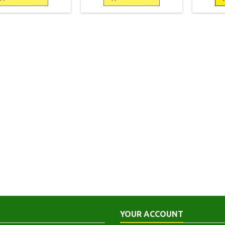
les bords. Bon état
transparent.
Couvertu
intérieur.
état int
YOUR ACCOUNT