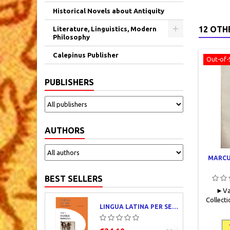
Historical Novels about Antiquity
12 OTH
Literature, Linguistics, Modern
Philosophy
Calepinus Publisher
Out-of-
PUBLISHERS
AUTHORS
MARCU
BEST SELLERS
►Val
Collecti
LINGUA LATINA PER SE ILLUSTRATA. PARS I : FAMILIA ROMANA
Les Belle
119 pag
Bon éta