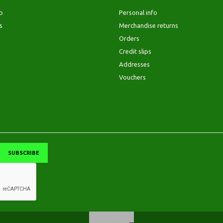
p
Personal info
s
Merchandise returns
Orders
Credit slips
Addresses
Vouchers