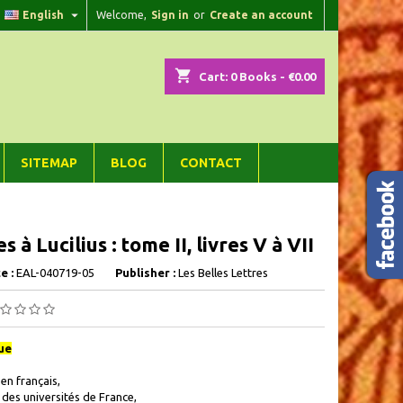

English
Welcome,
Sign in
or
Create an account
×
×
×
shopping_cart
Cart:
0
Books - €0.00
n
SITEMAP
BLOG
CONTACT
t
s à Lucilius : tome II, livres V à VII
e :
EAL-040719-05
Publisher :
Les Belles Lettres
ue
 en français,
 des universités de France,