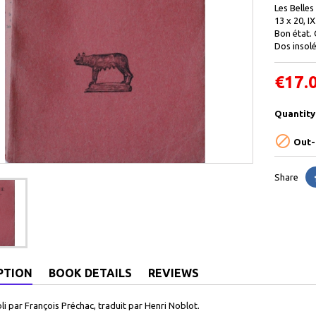
Les Belles
13 x 20, I
Bon état. 
Dos insolé
€17.
Quantity

Out-
Share
PTION
BOOK DETAILS
REVIEWS
li par François Préchac, traduit par Henri Noblot.