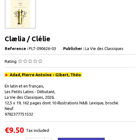
Clælia / Clélie
Reference :
PLT-090626-03
Publisher :
La Vie des Classiques
Rating
►
Adad, Pierre Antoine - Gibert, Théo
En latin et en français,
Les Petits Latins - Débutant,
La Vie des Classiques, 2026,
12,5 x 19, 162 pages dont 10 illustrations N&B. Lexique, broché.
Neuf.
9782377751532
€9.50
Tax included