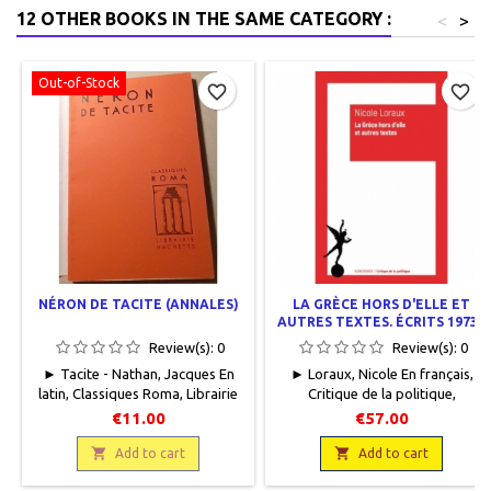
12 OTHER BOOKS IN THE SAME CATEGORY :
<
>
Out-of-Stock
favorite_border
favorite_border
NÉRON DE TACITE (ANNALES)
LA GRÈCE HORS D'ELLE ET
AUTRES TEXTES. ÉCRITS 1973 -
2003
Review(s):
0
Review(s):
0
► Tacite - Nathan, Jacques En
► Loraux, Nicole En français,
latin, Classiques Roma, Librairie
Critique de la politique,
Hachette, 1948, 12 x 18, 89
Klinksieck, 2021, 14.2 x 22.5, 902
€11.00
€57.00
pages, broché, occasion.Tampon
pages, broché. Neuf.
en page de faux titre. Papier

9782252043356

Add to cart
Add to cart
intérieur jauni.