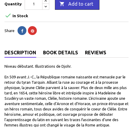

Add to cart
Quantity

In Stock
Share
DESCRIPTION
BOOK DETAILS
REVIEWS
Niveau débutant. Illustrations de Djohr.
En 509 avant J.-C., la République romaine naissante est menacée par le
retour du tyran Tarquin. Alliant la ruse au courage et à la prouesse
physique, la jeune Clélie parvient à la sauver. Plus de deux mille ans plus
tard, en 1654, cette héroïne libre et intrépide inspire à Madeleine de
Scudéry un vaste roman, Clélie, histoire romaine. L’écrivaine ajoute une
aventure sentimentale, celle d’Aronce et d’Horace, un prince étrusque et
un héros romain, tous deux avides de conquérir le coeur de Clélie. Entre
héroïsme, amour et politique, cet ouvrage propose de débuter
l’apprentissage du latin en suivant les traces fascinantes d’une des
femmes illustres qui ont changé le visage de la Rome antique.