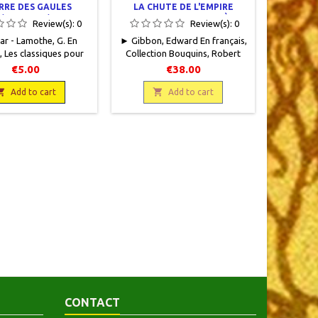
RRE DES GAULES
LA CHUTE DE L'EMPIRE
(EXTRAITS)
ROMAIN. 1. ROME DE 96 À 582.
Review(s):
0
Review(s):
0
2. BYZANCE DE 455 À 1500
r - Lamothe, G. En
► Gibbon, Edward En français,
► Homère
, Les classiques pour
Collection Bouquins, Robert
1584) - Lit
325, Librairie Hatier,
Laffont, 1983, 13 x 20, XLIV +
Flammario
€5.00
€38.00
,5 x 17,5, 112 pages,
1187 pages et 1273 pages,
p
 occasion. Bon état.

broché, occasion . Bon état.

Neuf
Add to cart
Add to cart
er intérieur jauni.
Tranches jaunies, papier
intérieur légèrement jauni sur
les bords. 9782221012529
9782221012536 Les 2 volumes
CONTACT