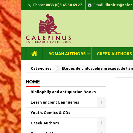
Phone:
0033 (0)5 45 30 69 27
Email:
librairie@calep
A
C
Si
add_circle_outline
You
Wi
ROMAN AUTHORS
GREEK AUTHORS
Categories
Etudes de philosophie grecque, de l'â
HOME
Bibliophily and antiquarian Books
Learn ancient Languages
Youth. Comics & CDs
Greek Authors