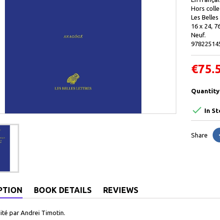
Hors colle
Les Belles
16 x 24, 7
Neuf.
97822514
€75.
Quantity

In St
Share
PTION
BOOK DETAILS
REVIEWS
té par Andrei Timotin.