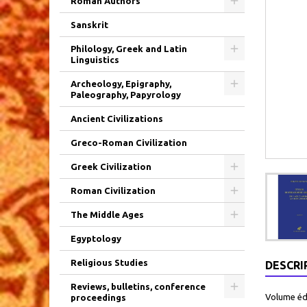
Roman Authors
Sanskrit
Philology, Greek and Latin
Linguistics
Archeology, Epigraphy,
Paleography, Papyrology
Ancient Civilizations
Greco-Roman Civilization
Greek Civilization
Roman Civilization
The Middle Ages
Egyptology
Religious Studies
DESCRI
Reviews, bulletins, conference
Volume édi
proceedings