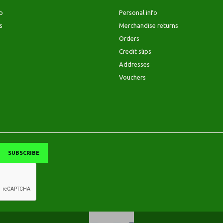
p
Personal info
s
Merchandise returns
Orders
Credit slips
Addresses
Vouchers