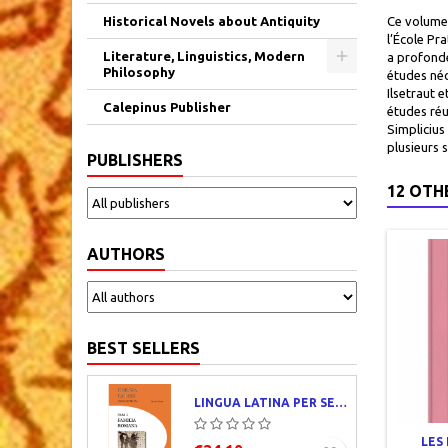
Historical Novels about Antiquity
Ce volume 
l’École Pr
Literature, Linguistics, Modern
a profondé
Philosophy
études néo
Ilsetraut 
Calepinus Publisher
études réu
Simplicius
plusieurs s
PUBLISHERS
12 OTH
AUTHORS
BEST SELLERS
LINGUA LATINA PER SE ILLUSTRATA. PARS I : FAMILIA ROMANA
LES 