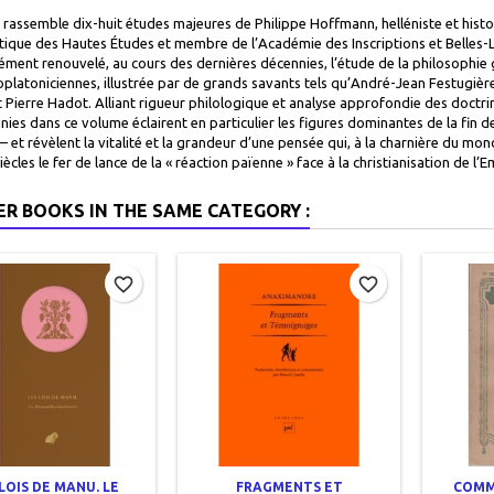
rassemble dix-huit études majeures de Philippe Hoffmann, helléniste et histor
atique des Hautes Études et membre de l’Académie des Inscriptions et Belles-Let
ment renouvelé, au cours des dernières décennies, l’étude de la philosophie gr
platoniciennes, illustrée par de grands savants tels qu’André-Jean Festugière
et Pierre Hadot. Alliant rigueur philologique et analyse approfondie des doct
nies dans ce volume éclairent en particulier les figures dominantes de la fin 
 – et révèlent la vitalité et la grandeur d’une pensée qui, à la charnière du 
iècles le fer de lance de la « réaction païenne » face à la christianisation de l’E
ER BOOKS IN THE SAME CATEGORY :
favorite_border
favorite_border
LOIS DE MANU. LE
FRAGMENTS ET
COMM