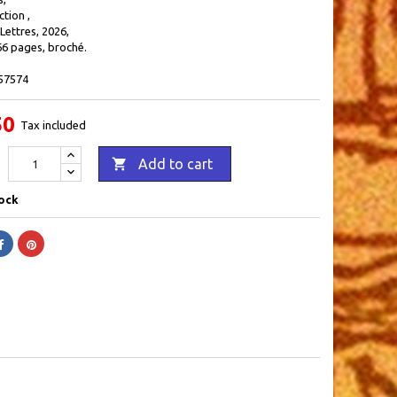
ction ,
 Lettres, 2026,
66 pages, broché.
57574
50
Tax included

Add to cart
ock