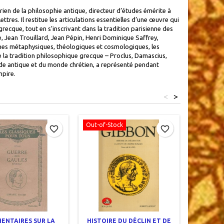
ien de la philosophie antique, directeur d’études émérite à
tres. Il restitue les articulations essentielles d’une œuvre qui
ecque, tout en s’inscrivant dans la tradition parisienne des
, Jean Trouillard, Jean Pépin, Henri Dominique Saffrey,
rines métaphysiques, théologiques et cosmologiques, les
de la tradition philosophique grecque – Proclus, Damascius,
monde antique et du monde chrétien, a représenté pendant
mpire.
<
>
Out-of-Stock
favorite_border
favorite_border
ENTAIRES SUR LA
HISTOIRE DU DÉCLIN ET DE