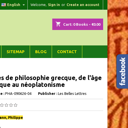

English
Welcome,
Sign in
or
Create an account
×
×
×
shopping_cart
Cart:
0
Books - €0.00
n
SITEMAP
BLOG
CONTACT
t
s de philosophie grecque, de l'âge
ique au néoplatonisme
e :
PHA-090626-04
Publisher :
Les Belles Lettres
nn, Philippe
s,