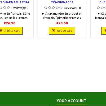
VADHARMASHASTRA
TÉMOIGNAGES
GUE
Review(s):
0
Review(s):
0
me En français, Série
► Anaximandre En grec et en
► Césa
e, Les Belles Lettres,
français, ÉpimethéePresses
français
5 x 19, 432 pages dont
universitaires de France, 1991,
tous n° 
€26.90
€29.50
rations couleurs, index,
15 x 22, 256 pages, broché.
1946, 11
.Neuf.9782251453712

Neuf. 9782130437857

broché,
Add to cart
Add to cart
Papi
YOUR ACCOUNT