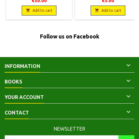
€50.00
€5.00
Maurice Sachot, 1988,17 x 24,
état.
388 pages, broché, occasion.Bon


Add to cart
Add to cart
état. Couverture marquée en
haut de plat recto.
9782986296042
Follow us on Facebook

INFORMATION

BOOKS

YOUR ACCOUNT

CONTACT
NEWSLETTER