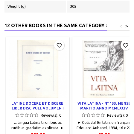
Weight (g)
305
12 OTHER BOOKS IN THE SAME CATEGORY :
<
>
favorite_border
favorite_border
LATINE DOCERE ET DISCERE.
VITA LATINA - N° 133. MENSE
LIBER DISCIPULI. VOLUMEN I
MARTIO ANNO MCMLXCIV
Review(s):
0
Review(s):
0
... Lingua Latina tironibus ac
► Collectif En latin, en français,
rudibus gradatim explicata. ►
Edouard Aubanel, 1994, 16 x 22,
Sachot, Maurice En latin, Editions
48 pages, agrafé, occasion.Bon