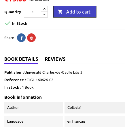

Add to cart
Quantity

In Stock
Share
BOOK DETAILS
REVIEWS
Publisher :
Université Charles-de-Gaulle Lille 3
Reference :
CLGL-160626-02
In stock :
1 Book
Book information
Author
Collectif
Language
en français