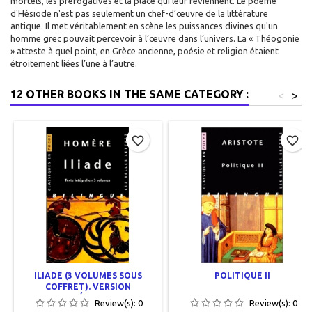
mortels, les prérogatives et la place qui leur reviennent. Le poème
d'Hésiode n'est pas seulement un chef-d’œuvre de la littérature
antique. Il met véritablement en scène les puissances divines qu'un
homme grec pouvait percevoir à l’œuvre dans l’univers. La « Théogonie
» atteste à quel point, en Grèce ancienne, poésie et religion étaient
étroitement liées l’une à l’autre.
12 OTHER BOOKS IN THE SAME CATEGORY :
<
>
favorite_border
favorite_border
ILIADE (3 VOLUMES SOUS
POLITIQUE II
COFFRET). VERSION
INTÉGRALE
Review(s):
0
Review(s):
0