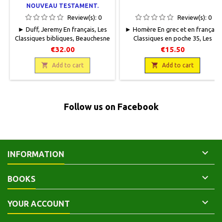
NOUVEAU TESTAMENT.
GRAMMAIRE - EXERCICES -
Review(s):
0
Review(s):
0
VOCABULAIRE
► Duff, Jeremy En français, Les
► Homère En grec et en français,
Classiques bibliques, Beauchesne
Classiques en poche 35, Les
Editeur, 2010, 16 x 24, 291 pages,
Belles Lettres, 2002, 11 x 18, 412
€32.00
€15.50
broché.
pages, broché.
Neuf.9782701015743Epuisé.

Neuf.9782251799346

Add to cart
Add to cart
Follow us on Facebook

INFORMATION

BOOKS

YOUR ACCOUNT