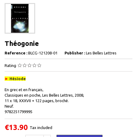
Théogonie
Reference :
BLCG-121208-01
Publisher :
Les Belles Lettres
Rating
►
Hésiode
En grec et en français,
Classiques en poche, Les Belles Lettres, 2008,
11 x 18, XXXVII + 122 pages, broché.
Neuf.
9782251799995
€13.90
Tax included