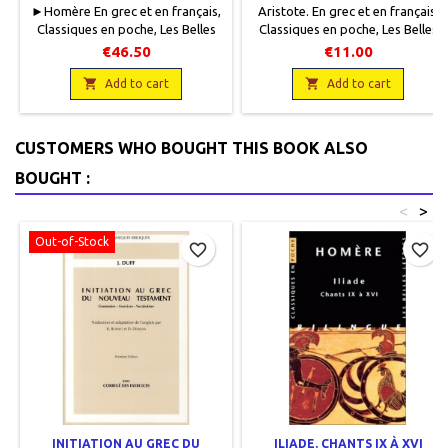
►Homère En grec et en français,
Aristote. En grec et en français,
Classiques en poche, Les Belles
Classiques en poche, Les Belles
Lettres, 2012, 11 x 18, 440 pages,
Lettres, 1998, 11 x 18, XXX + 128
€46.50
€11.00
broché. Neuf. Sous coffret.
pages, broché. Neuf,
9782251800226De nouveau

9782251799292.

Add to cart
Add to cart
disponible
CUSTOMERS WHO BOUGHT THIS BOOK ALSO
BOUGHT :
<
>
Out-of-Stock
favorite_border
favorite_border
INITIATION AU GREC DU
ILIADE. CHANTS IX À XVI