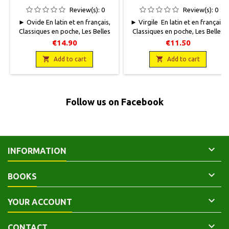
Review(s):
0
Review(s):
0
► Ovide En latin et en français,
► Virgile En latin et en français,
Classiques en poche, Les Belles
Classiques en poche, Les Belles
Lettres, 2024, 11 x 18, XLVI + 378
Lettres, 2002, 11 x 18, LI + 174
€14.90
€11.50
pages, broché.
pages, broché. Neuf.
Neuf.9782251455273

9782251799261

Add to cart
Add to cart
Follow us on Facebook

INFORMATION

BOOKS

YOUR ACCOUNT

CONTACT