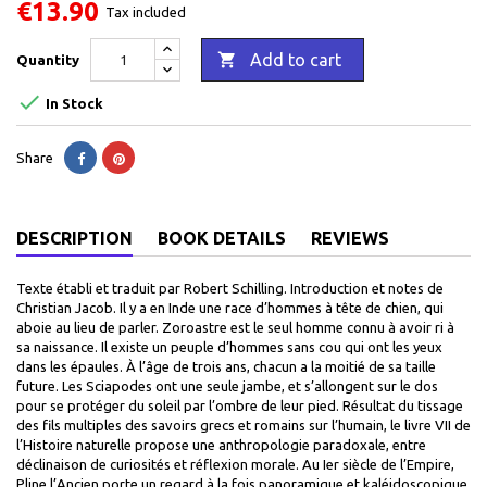
€13.90
Tax included

Add to cart
Quantity

In Stock
Share
DESCRIPTION
BOOK DETAILS
REVIEWS
Texte établi et traduit par Robert Schilling. Introduction et notes de
Christian Jacob. Il y a en Inde une race d’hommes à tête de chien, qui
aboie au lieu de parler. Zoroastre est le seul homme connu à avoir ri à
sa naissance. Il existe un peuple d’hommes sans cou qui ont les yeux
dans les épaules. À l’âge de trois ans, chacun a la moitié de sa taille
future. Les Sciapodes ont une seule jambe, et s’allongent sur le dos
pour se protéger du soleil par l’ombre de leur pied. Résultat du tissage
des fils multiples des savoirs grecs et romains sur l’humain, le livre VII de
l’Histoire naturelle propose une anthropologie paradoxale, entre
déclinaison de curiosités et réflexion morale. Au Ier siècle de l’Empire,
Pline l’Ancien porte un regard à la fois panoramique et kaléidoscopique